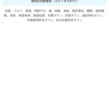
有効な状態異常・ステータスダウン
気絶、スロウ、感電、移動不可、毒、暗闇、凍結、極度凍結、睡眠、極度睡
眠、燃焼、極度燃焼、極度粘着、攻撃ダウン、防御ダウン、属性耐性ダウン、
状態異常耐性ダウン、弱点武器耐性ダウン