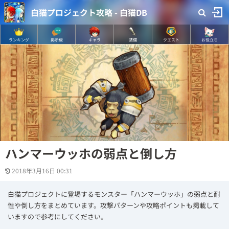
白猫プロジェクト攻略 - 白猫DB
ランキング
掲示板
キャラ
装備
クエスト
お役立ち
ハンマーウッホの弱点と倒し方
2018年3月16日 00:31
白猫プロジェクトに登場するモンスター「ハンマーウッホ」の弱点と耐
性や倒し方をまとめています。攻撃パターンや攻略ポイントも掲載して
いますので参考にしてください。