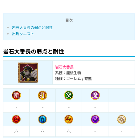
目次
岩石大番長の弱点と耐性
出現クエスト
岩石大番長の弱点と耐性
岩石大番長
系統：魔法生物
種族：ゴーレム / 茶熊
-
-
-
-
△
△
△
-
-