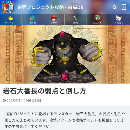
白猫プロジェクト攻略 - 白猫DB
ランキング
掲示板
キャラ
装備
クエスト
お役立ち
岩石大番長の弱点と倒し方
2018年3月19日 03:54
白猫プロジェクトに登場するモンスター「岩石大番長」の弱点と耐性や
倒し方をまとめています。攻撃パターンや攻略ポイントも掲載していま
すので参考にしてください。