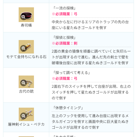
「一流の探検」
※必須職業：弓
中央から左に行けるエリアのトラップの先の台
寿司桶
座にいる星たぬきゴールドを倒す
「探偵と探検」
※必須職業：剣
2面の黄金の猿像を順番に調べていくと矢印ルー
モテて金持ちになれる石
トが出現するので進む。進んだ先の剣士で壁を
破壊後台座に出現する星たぬきゴールドを倒す
「探って調べて考える」
※必須職業：弓
2面右下のスイッチを押して台座が出現、右上の
古代の銃
スイッチを押して星たぬきゴールドが出現する
ので倒す
「休憩タイミング」
左上のフックを使用して進み台座に出現するメ
タルガイコツを倒すと画面中央に巨大星たぬき
屠神剣イシュ・ペテカ
ゴールドが出現するので倒す
「丸太の品格」