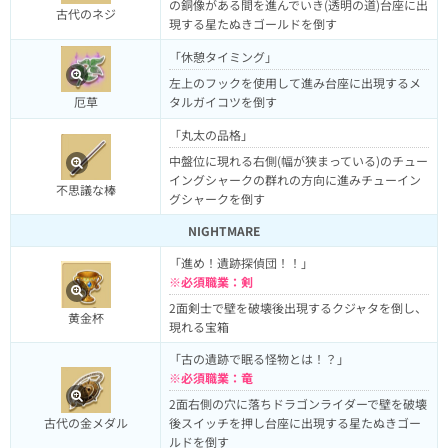
の銅像がある間を進んでいき(透明の道)台座に出
古代のネジ
現する星たぬきゴールドを倒す
「休憩タイミング」
左上のフックを使用して進み台座に出現するメ
タルガイコツを倒す
厄草
「丸太の品格」
中盤位に現れる右側(幅が狭まっている)のチュー
イングシャークの群れの方向に進みチューイン
不思議な棒
グシャークを倒す
NIGHTMARE
「進め！遺跡探偵団！！」
※必須職業：剣
2面剣士で壁を破壊後出現するクジャタを倒し、
黄金杯
現れる宝箱
「古の遺跡で眠る怪物とは！？」
※必須職業：竜
2面右側の穴に落ちドラゴンライダーで壁を破壊
後スイッチを押し台座に出現する星たぬきゴー
古代の金メダル
ルドを倒す