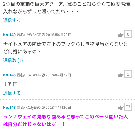
2つ目の宝箱の巨大アクーア、罠のこと知らなくて極度燃焼
入れながらずっと殴ってたわ・・・
返信する
0
No.149
匿名/JYWBcGE
2018年4月23日
ナイトメアの防衛で左上のフックらしき物見当たらないけ
ど何処にあるの？
返信数 (1)
1
No.148
匿名/R3Z3dDA
2018年4月22日
↓禿同
返信する
73
No.147
匿名/KCJyEhQ
2018年4月20日
ランナウェイの見取り図あると思ってこのページ開いた人
は自分だけじゃないはず…！