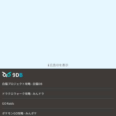
広告IDを表示
9D
B
白猫プロジェクト攻略 - 白猫DB
ドラクエウォーク攻略 - みんドラ
GO Raids
ポケモンGO攻略 - みんポケ