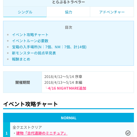
とらぶるトラベラー
シングル
協力
アドベンチャー
目次
イベント攻略チャート
イベントルーン必要数
宝箱の入手場所(N：7個、NM：7個、計14個)
新モンスターの弱点早見表
報酬まとめ
2018/4/12～5/14 序章
開催期間
2018/4/13～5/14 本編
└4/16 NIGHTMARE追加
イベント攻略チャート
NORMAL
全クエストクリア
1
・
建物「古代遺跡のミニチュア」