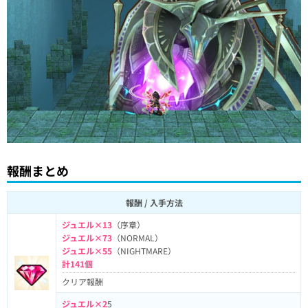
報酬まとめ
報酬 / 入手方法
ジュエル×13
（序章）
ジュエル×73
（NORMAL）
ジュエル×55
（NIGHTMARE）
計141個
クリア報酬
ジュエル×2
5