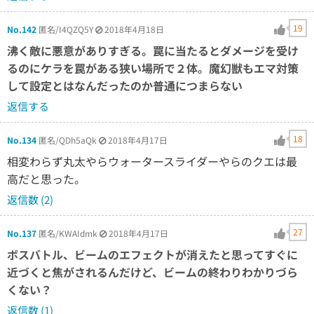
19
No.142
匿名/I4QZQ5Y
2018年4月18日
沸く敵に悪意がありすぎる。罠に当たるとダメージを受け
るのにケラを罠がある狭い場所で２体。魔幻獣もエマ対策
して設定とはなんだったのか普通につまらない
返信する
18
No.134
匿名/QDh5aQk
2018年4月17日
相変わらず丸太やらウォータースライダーやらのクエは最
高だと思った。
返信数 (2)
27
No.137
匿名/KWAIdmk
2018年4月17日
ボスバトル、ビームのエフェクトが消えたと思ってすぐに
近づくと焦がされるんだけど、ビームの終わりわかりづら
くない？
返信数 (1)