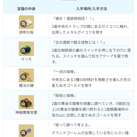
宝箱の中身
入手場所/入手方法
「進め！遺跡探偵団！！」
2面中央のトラップの間にあるガイコツに触れ、
出現したメタルガイコツを倒す
透明な板
「古の遺跡で眠る怪物とは！？」
2面左側鉄扉の裏のスイッチを押し左下の穴に落
ちる。スイッチを踏んで巨大アクーアを罠で倒
マリモ
す。
「一流の探検」
中央左にある3種の砂時計を発動させ進んだ先の
星たぬきゴールドを倒す
魔法の鍵
「探偵と探検」
2面の黄金の猿像を順番に調べていき、5個目(左
上)の黄金の猿像を調べ終わると2面開幕場所の
神器魔像覚書
宝の山に出現した星たぬきゴールドを倒す
「探って調べて考える」
グランドゴーレムが出現している先に小さい猿