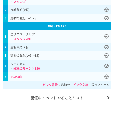
・
スタンプ
2
宝箱集め(7個)
3
建物の強化(Lv1～8)
NIGHTMARE
全クエストクリア
1
・
スタンプ2種
2
宝箱集め(7個)
3
建物の強化(Lv9～15)
ルーン集め
4
・
探検のルーン×150
5
BGM5曲
ピンク背景
：追加分
ピンク文字
：限定アイテム
開催中イベントやることリスト