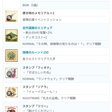
BGM（5曲）
儚き時のメモリアル×2
冒険応援イベントミッション
古代遺跡のミニチュア
・剣士のHP/攻撃+2％
・デッキコスト+2
NORMAL「その時、探検隊の見たものは！？」クリア報酬
探検のルーン×150
各クエストクリアで入手
スタンプ「フィオナ」
・「すばらしいわね」
NORMAL「ランナウェイ」クリア報酬
スタンプ「ソアラ」
・「イェーイぴょーん！」
NIGHTMARE「丸太の品格」クリア報酬
スタンプ「リリー」
・「助けてください！」