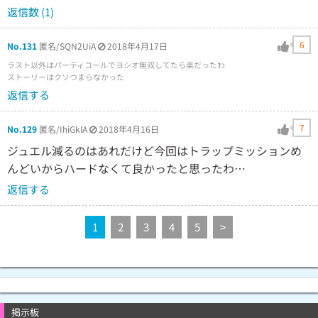
返信数 (1)
6
No.131
匿名/SQN2UiA
2018年4月17日
ラスト以外はパーティコールでヨシオ無双してたら楽だったわ
ストーリーはクソつまらなかった
返信する
7
No.129
匿名/IhiGklA
2018年4月16日
ジュエル減るのはあれだけど今回はトラップミッションめ
んどいからハードなくて良かったと思ったわ…
返信する
1
2
3
4
5
>
掲示板