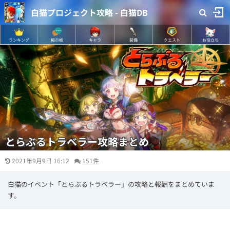
白猫プロジェクト攻略 - 白猫DB
ランキング
掲示板
キャラ
装備
クエスト
お役立ち
とらぶるトラベラー攻略まとめ
2021年9月9日 16:12
151件
白猫のイベント「とらぶるトラベラー」の攻略と報酬をまとめていま
す。