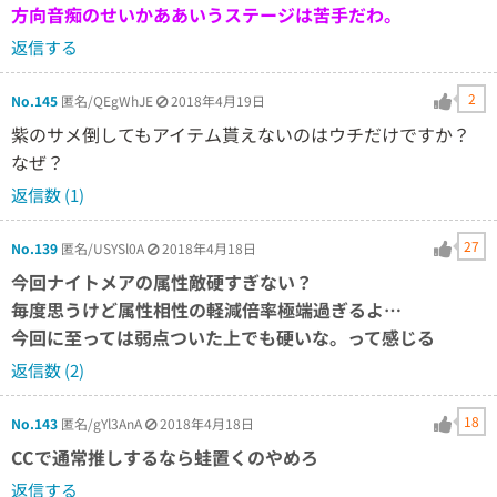
方向音痴のせいかああいうステージは苦手だわ。
返信する
2
No.145
匿名/QEgWhJE
2018年4月19日
紫のサメ倒してもアイテム貰えないのはウチだけですか？
なぜ？
返信数 (1)
27
No.139
匿名/USYSl0A
2018年4月18日
今回ナイトメアの属性敵硬すぎない？
毎度思うけど属性相性の軽減倍率極端過ぎるよ…
今回に至っては弱点ついた上でも硬いな。って感じる
返信数 (2)
18
No.143
匿名/gYl3AnA
2018年4月18日
CCで通常推しするなら蛙置くのやめろ
返信する