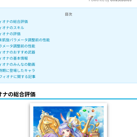
目次
M
ィオナの総合評価
u
ィオナのスキル
t
ィオナの評価
末凱旋パラメータ調整前の性能
e
ラメータ調整前の性能
ィオナのおすすめ武器
ィオナの基本情報
ィオナのみんなの動画
時期に登場したキャラ
フィオナに関する記事
オナの総合評価