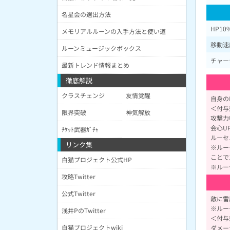
名星会の選出方法
HP1
メモリアルルーンの入手方法と使い道
移動速
ルーンミュージックボックス
チャー
最新トレンド情報まとめ
徹底解説
クラスチェンジ
友情覚醒
自身の
＜付与
限界突破
神気解放
攻撃力U
会心UP
ﾁｹｯﾄ武器ｶﾞﾁｬ
ルーセ
リンク集
※ルー
ことで
白猫プロジェクト公式HP
※ルー
攻略Twitter
公式Twitter
敵に雷
※ルー
浅井PのTwitter
＜付与
白猫プロジェクトwiki
ダメージ