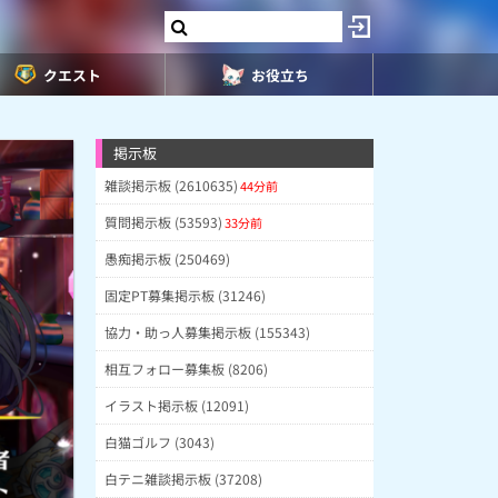
クエスト
お役立ち
掲示板
雑談掲示板 (2610635)
44分前
質問掲示板 (53593)
33分前
愚痴掲示板 (250469)
固定PT募集掲示板 (31246)
協力・助っ人募集掲示板 (155343)
相互フォロー募集板 (8206)
イラスト掲示板 (12091)
白猫ゴルフ (3043)
白テニ雑談掲示板 (37208)