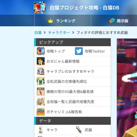
白猫プロジェクト攻略 - 白猫DB
ランキング
掲示板
白猫
キャラクター
フィオナの評価とおすすめ武器
ピックアップ
攻略トップ
攻略Twitter
おせにゃん最新情報
キャラプレのおすすめキャラ
全虹武器の交換優先順位
練磨の塔のSS最大値&最低値
全祝福一覧と武器作成優先度
ガチャシミュ&報告板
データ
キャラ
武器