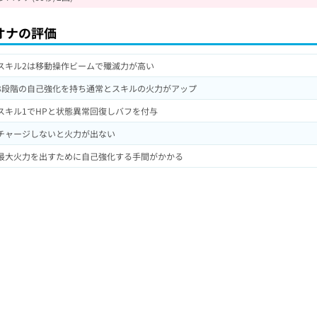
オナの評価
スキル2は移動操作ビームで殲滅力が高い
3段階の自己強化を持ち通常とスキルの火力がアップ
スキル1でHPと状態異常回復しバフを付与
チャージしないと火力が出ない
最大火力を出すために自己強化する手間がかかる