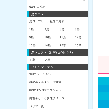
常設2人協力
島クエスト
島コンプリート報酬早見表
1島
2島
3島
8島
9島
10島
11島
12島
13島
14島
15章
16章
島クエスト（NEW WORLD’S）
１章
２章
バトルシステム
9割カットの方法
敵に与えるダメージ計算
職業別の固有アクション
属性キャラと属性ダメージ
バリア一覧