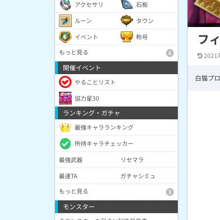
アクセサリ
石板
ルーン
タウン
フ
イベント
称号
もっと見る
6
2021
開催イベント
白猫プ
やることリスト
協力星30
ランキング・ガチャ
最強キャラランキング
所持キャラチェッカー
最強武器
リセマラ
最速TA
ガチャシミュ
もっと見る
3
モンスター