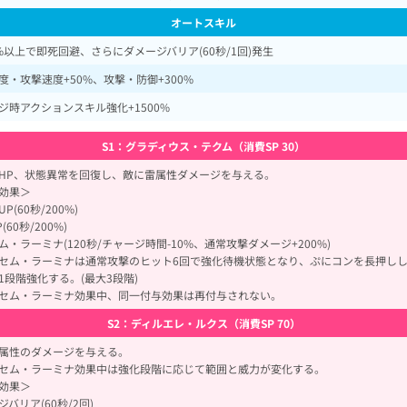
オートスキル
0%以上で即死回避、さらにダメージバリア(60秒/1回)発生
度・攻撃速度+50%、攻撃・防御+300%
ジ時アクションスキル強化+1500%
S1：グラディウス・テクム（消費SP 30）
HP、状態異常を回復し、敵に雷属性ダメージを与える。
効果＞
P(60秒/200%)
(60秒/200%)
ム・ラーミナ(120秒/チャージ時間-10%、通常攻撃ダメージ+200%)
セム・ラーミナは通常攻撃のヒット6回で強化待機状態となり、ぷにコンを長押し
1段階強化する。(最大3段階)
セム・ラーミナ効果中、同一付与効果は再付与されない。
S2：ディルエレ・ルクス（消費SP 70）
属性のダメージを与える。
セム・ラーミナ効果中は強化段階に応じて範囲と威力が変化する。
効果＞
バリア(60秒/2回)