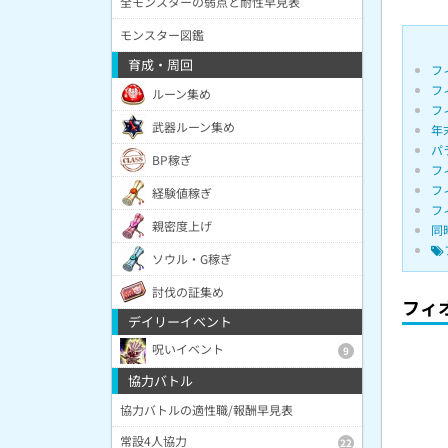
全モンスターの弱点と耐性早見表
モンスター図鑑
育成・周回
フ
フ
ルーン集め
フ
武器ルーン集め
年
パ
BP稼ぎ
フ
フ
経験値稼ぎ
フ
親密度上げ
同
ソウル・G稼ぎ
討伐の証集め
フィ
デイリーイベント
呪いイベント
9
協力バトル
協力バトルの適性職/報酬早見表
常設4人協力
22