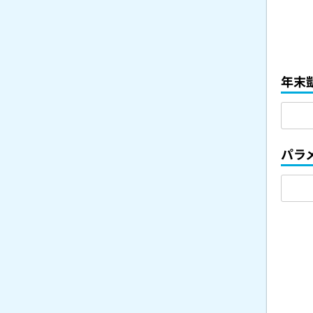
年末
パラ