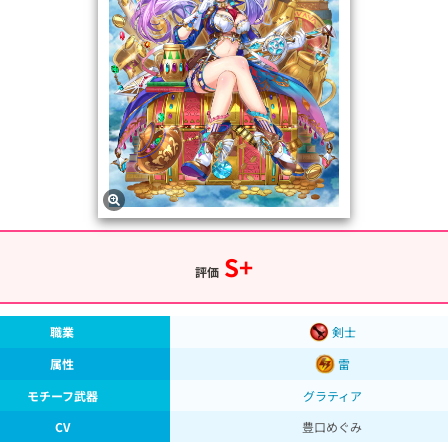
S+
評価
職業
剣士
属性
雷
モチーフ武器
グラティア
CV
豊口めぐみ