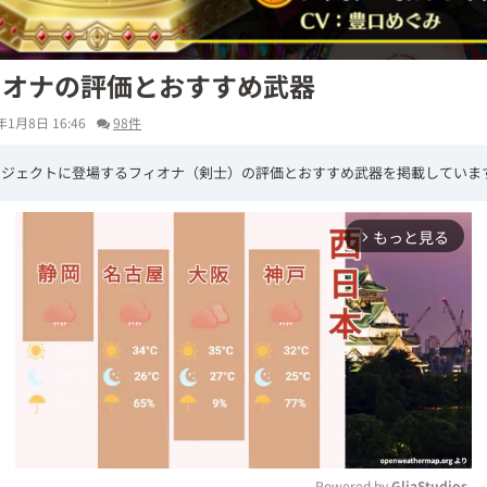
ィオナの評価とおすすめ武器
年1月8日 16:46
98件
ロジェクトに登場するフィオナ（剣士）の評価とおすすめ武器を掲載していま
もっと見る
arrow_forward_ios
Powered by 
GliaStudios