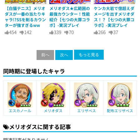
【白猫テニス】メリオ
メリオダス★広範囲の
ケンカ大岩で億超えダ
ダスが一番の当たりキ
最強カウンター！性能
メージを出すメリオダ
ャラ!?SSを削るカウン
紹介【七つの大罪コラ
ス！？【七つの大罪コ
ターが強すぎるww
ボ】-実況プレイ
ラボ】-実況プレイ
454
142
339
70
266
37
もっと見る
前へ
次へ
同時期に登場したキャラ
エスカノール
メリオダス
エリザベス
配布エリザベス
メリオダスに関する記事
関連記事がありません。