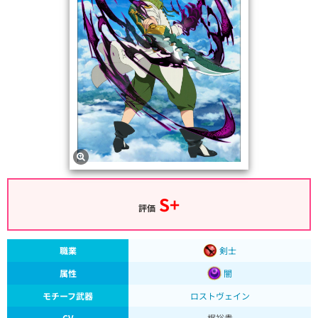
S+
評価
職業
剣士
属性
闇
モチーフ武器
ロストヴェイン
CV
梶裕貴