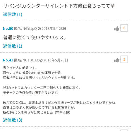
リベンジカウンターサイレント下方修正食らってて草
返信数 (1)
6
No.50
匿名/NGYIJpQ
2018年5月23日
普通に強くて使いやすいッス。
返信数 (1)
2
No.41
匿名/NCaBOAg
2018年5月20日
当たった人に朗報です。
原作のように普段はHP100%運用で十分、
猛者相手には火事場リベンジカウンター発動です。
9割カットフルカウンター二回で耐久力も非常に高く、
モチーフの吸収も使い勝手が良いです。
敢えての欠点は、魔道士だらけだと火事場キープが難しいことぐらいですかね。
白猫はコラボ人気が低いので下げられ気味ですが、
斬の3強に入る強さだと感じました（完全主観）
返信数 (3)