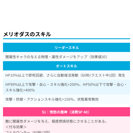
メリオダスのスキル
リーダースキル
闇属性キャラの与える物理・属性ダメージをアップ（効果値30）
オートスキル
HP10%以上で即死回避、さらに自動復活発動（60秒/クエスト中1回）発生
HP99%以上で攻撃・会心・スキル強化+200%、HP50%以下で攻撃・会心・
スキル強化+400%
攻撃・防御・アクションスキル強化+150%、状態異常無効
S1：憤怒の魔神（消費SP 40）
敵に闇属性ダメージを与え、極度燃焼状態にさせることがある。
＜付与効果＞
フルカウンター（60秒/2回）