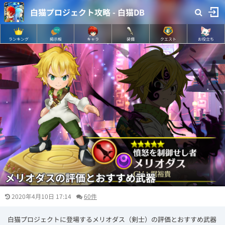
白猫プロジェクト攻略 - 白猫DB
ランキング
掲示板
キャラ
装備
クエスト
お役立ち
メリオダスの評価とおすすめ武器
2020年4月10日 17:14
60件
白猫プロジェクトに登場するメリオダス（剣士）の評価とおすすめ武器