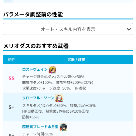
パラメータ調整前の性能
オート・スキル内容を表示
メリオダスのおすすめ武器
相性
武器 / 評価
ロストヴェイン
チャージ時会心ダメ/スキル強化+50%
SS
闇属性ダメ+100%、魔族特攻+200%(CC後)
攻撃速度/チャージ速度+50%、HP吸収
ソローフル・ソーン
スキルダメ/会心ダメ+50%、攻撃/会心+15%
S+
HP自動回復、敵撃破3体毎にSP10%回復
防御+65%
超硬質ブレード水月型
チャージ時間-50%
S+