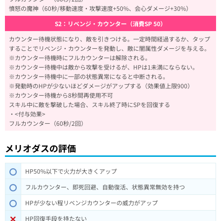
憤怒の魔神（60秒/移動速度・攻撃速度+50%、会心ダメージ+30%）
S2：リベンジ・カウンター（消費SP 50）
カウンター待機状態になり、敵を引きつける。一定時間経過するか、タップ
することでリベンジ・カウンターを発動し、敵に闇属性ダメージを与える。
※カウンター待機時にフルカウンターは解除される。
※カウンター待機中は敵から攻撃を受けるが、HPは1未満にならない。
※カウンター待機中に一部の状態異常になると中断される。
※発動時のHPが少ないほどダメージがアップする（効果値上限900）
※カウンター待機から8秒間再使用不可
スキル中に敵を撃破した場合、スキル終了時にSPを回復する
・<付与効果>
フルカウンター（60秒/2回）
メリオダスの評価
HP50%以下で火力が大きくアップ
フルカウンター、即死回避、自動復活、状態異常無効を持つ
HPが少ない程リベンジカウンターの威力がアップ
HP回復手段を持たない