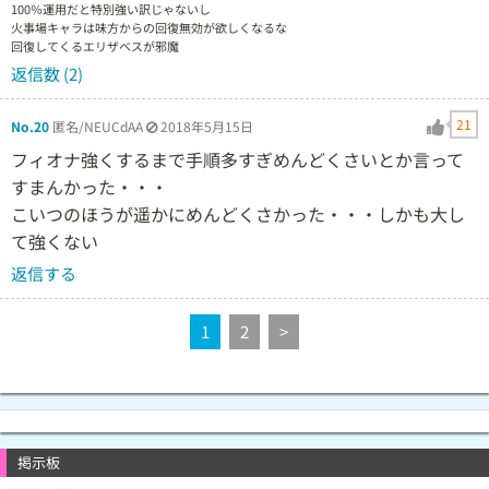
100％運用だと特別強い訳じゃないし
火事場キャラは味方からの回復無効が欲しくなるな
回復してくるエリザベスが邪魔
返信数 (2)
21
No.20
匿名/NEUCdAA
2018年5月15日
フィオナ強くするまで手順多すぎめんどくさいとか言って
すまんかった・・・
こいつのほうが遥かにめんどくさかった・・・しかも大し
て強くない
返信する
1
2
>
掲示板