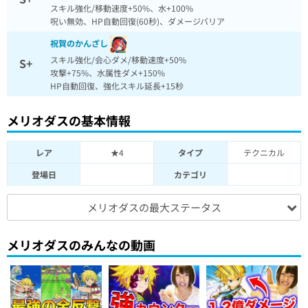
スキル強化/移動速度+50%、水+100%
呪い無効、HP自動回復(60秒)、ダメージバリア
祝賀のかんざし
スキル強化/会心ダメ/移動速度+50%
S+
攻撃+75%、水属性ダメ+150%
HP自動回復、強化スキル延長+15秒
メリオダスの基本情報
レア
★4
タイプ
テクニカル
登場日
カテゴリ
メリオダスの最大ステータス
メリオダスのみんなの動画