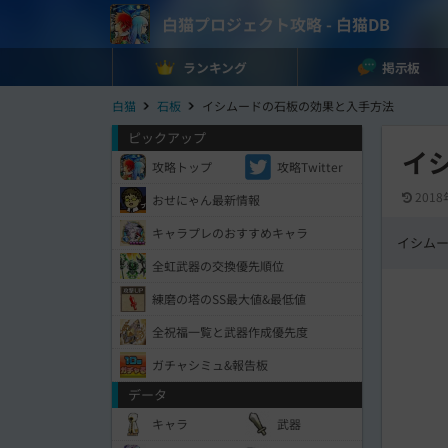
白猫プロジェクト攻略 - 白猫DB
ランキング
掲示板
白猫
石板
イシムードの石板の効果と入手方法
ピックアップ
イ
攻略トップ
攻略Twitter
2018
おせにゃん最新情報
キャラプレのおすすめキャラ
イシム
全虹武器の交換優先順位
練磨の塔のSS最大値&最低値
全祝福一覧と武器作成優先度
ガチャシミュ&報告板
データ
キャラ
武器