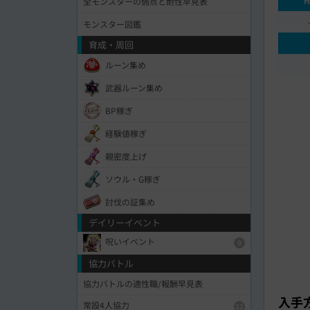
H
全モンスターの弱点と耐性早見表
モンスター図鑑
育成・周回
ルーン集め
武器ルーン集め
BP稼ぎ
経験値稼ぎ
親密度上げ
ソウル・G稼ぎ
討伐の証集め
デイリーイベント
呪いイベント
9
協力バトル
協力バトルの適性職/報酬早見表
入手
常設4人協力
22