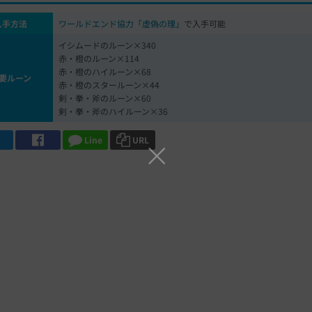
入手方法
ワールドエンド協力「虚偽の理」
で入手可能
イシムードのルーン×340
赤・橙のルーン×114
赤・橙のハイルーン×68
要ルーン
赤・橙のスタールーン×44
剣・拳・斧のルーン×60
剣・拳・斧のハイルーン×36
Line
URL