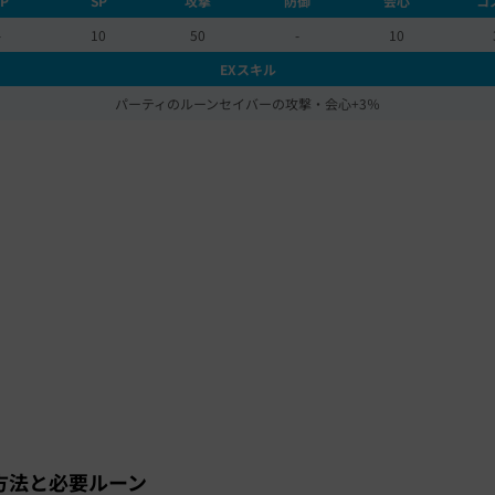
P
SP
攻撃
防御
会心
コ
-
10
50
-
10
EXスキル
パーティのルーンセイバーの攻撃・会心+3％
方法と必要ルーン