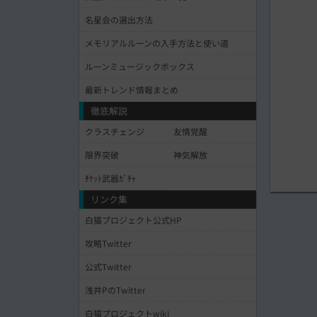
名星会の選出方法
メモリアルルーンの入手方法と使い道
ルーンミュージックボックス
最新トレンド情報まとめ
徹底解説
クラスチェンジ
友情覚醒
限界突破
神気解放
ﾁｹｯﾄ武器ｶﾞﾁｬ
リンク集
白猫プロジェクト公式HP
攻略Twitter
公式Twitter
浅井PのTwitter
白猫プロジェクトwiki