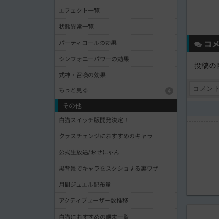
エフェクト一覧
状態異常一覧
コメ
パーティコールの効果
シンフォニーパワーの効果
投稿の
式神・召喚の効果
もっと見る
4
その他
白猫スイッチ版開発決定！
クラスチェンジにおすすめのキャラ
公式生放送/おせにゃん
黒背景でキャラをスクショする裏ワザ
月間ジュエル配布量
アクティブユーザー数推移
白猫におすすめの端末一覧