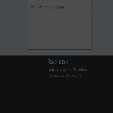
コミック ひこうじま公園
9D
B
白猫プロジェクト攻略 - 白猫DB
ポケモンGO攻略 - みんポケ