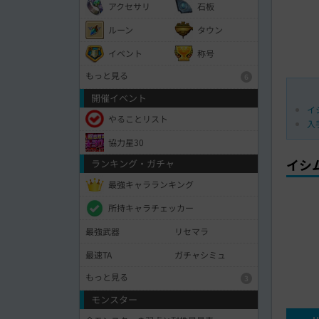
アクセサリ
石板
ルーン
タウン
イベント
称号
もっと見る
6
開催イベント
イ
やることリスト
入
協力星30
イシ
ランキング・ガチャ
最強キャラランキング
所持キャラチェッカー
最強武器
リセマラ
最速TA
ガチャシミュ
もっと見る
3
モンスター