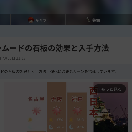
キャラ
装備
シムードの石板の効果と入手方法
年7月20日 22:15
ードの石板の効果と入手方法、強化に必要なルーンを掲載しています。
もっと見る
arrow_forward_ios