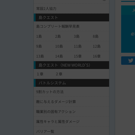
常設2人協力
島クエスト
島コンプリート報酬早見表
必
1島
2島
3島
8島
9島
10島
11島
12島
13島
14島
15章
16章
島クエスト（NEW WORLD’S）
１章
２章
バトルシステム
9割カットの方法
敵に与えるダメージ計算
職業別の固有アクション
属性キャラと属性ダメージ
バリア一覧