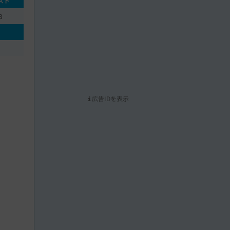
スト
3
広告IDを表示