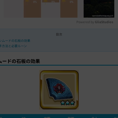
Powered by 
GliaStudios
目次
M
シムードの石板の効果
u
手方法と必要ルーン
t
e
ムードの石板の効果