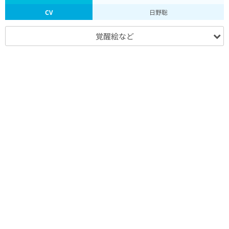
CV
日野聡
覚醒絵など