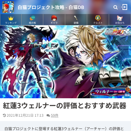
白猫プロジェクト攻略 - 白猫DB
ランキング
掲示板
キャラ
装備
クエスト
お役立ち
紅蓮3ウェルナーの評価とおすすめ武器
2021年12月21日 17:13
59件
白猫プロジェクトに登場する紅蓮3ウェルナー（アーチャー）の評価と