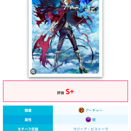
S+
評価
職業
アーチャー
属性
闇
モチーフ武器
マジーア・ピストーラ