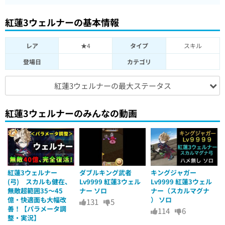
紅蓮3ウェルナーの基本情報
レア
★4
タイプ
スキル
登場日
カテゴリ
紅蓮3ウェルナーの最大ステータス
紅蓮3ウェルナーのみんなの動画
紅蓮3ウェルナー
ダブルキング武者
キングジャガー
(弓) スカルも健在、
Lv9999 紅蓮3ウェル
Lv9999 紅蓮3ウェル
無敵超範囲35〜45
ナー ソロ
ナー（スカルマグナ
億・快適面も大幅改
） ソロ
131
5
善！【パラメータ調
114
6
整・実況】