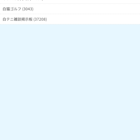
白猫ゴルフ (3043)
白テニ雑談掲示板 (37208)