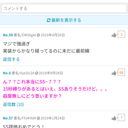
最新を表示する
3
No.59
匿名/ORSXgAI
2019年4月20日
マジで強過ぎ
実装からかなり経ってるのに未だに最前線
返信する
68
No.6
匿名/VyeSU2A
2018年9月28日
ん？？これ本当にSS−？？？
15秒縛りがあるとはいえ、SSありそうだけど。。。
贔屓無しにどう思いますか？
返信数 (10)
7
No.57
匿名/FFJ4YGM
2019年1月24日
SS評価おめでとう！