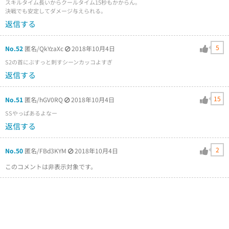
スキルタイム長いからクールタイム15秒もかからん。
決戦でも安定してダメージ与えられる。
返信する
5
No.52
匿名/QkYzaXc
2018年10月4日
S2の首にぶすっと刺すシーンカッコよすぎ
返信する
15
No.51
匿名/hGV0RQ
2018年10月4日
SSやっぱあるよなー
返信する
2
No.50
匿名/FBd3KYM
2018年10月4日
このコメントは非表示対象です。