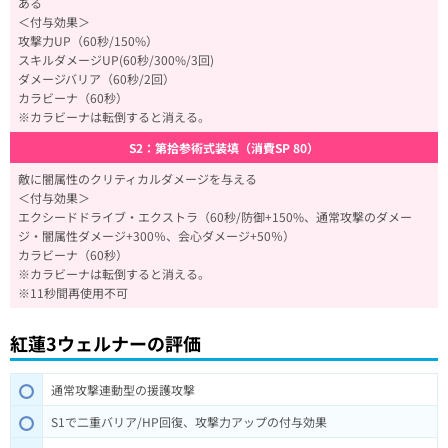
ある
＜付与効果＞
攻撃力UP（60秒/150%）
スキルダメージUP(60秒/300%/3回)
ダメージバリア（60秒/2回）
カラビーナ（60秒）
※カラビーナは転倒すると消える。
S2：第拾参術式装填（消費SP 80）
敵に闇属性のクリティカルダメージを与える
＜付与効果＞
エクシードドライブ・エクストラ（60秒/防御+150%、通常攻撃のダメー
ジ・闇属性ダメージ+300％、会心ダメージ+50％）
カラビーナ（60秒）
※カラビーナは転倒すると消える。
※11秒間再使用不可
紅蓮3ウェルナーの評価
通常攻撃連動型の援護攻撃
S1で二重バリア/HP回復、攻撃力アップの付与効果