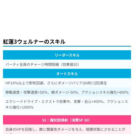
紅蓮3ウェルナーのスキル
リーダースキル
パーティ全員のチャージ時間短縮（効果値30）
オートスキル
HP10％以上で即死回避、さらにダメージバリア(60秒/1回)発生
移動速度・攻撃速度+50％、被ダメージ-50%、アクションスキル強化+400%
エクシードドライブ・エクストラ効果中、攻撃・会心+400%、アクションス
キル強化+1000%
S1：魔杖銃掃射（消費SP 30）
自身のHPを回復し、敵に闇属性ダメージを与え、暗闇状態にさせることが