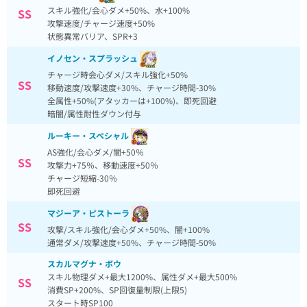
スキル強化/会心ダメ+50%、水+100%
SS
攻撃速度/チャージ速度+50%
状態異常バリア、SPR+3
イノセン・スプラッシュ
チャージ時会心ダメ/スキル強化+50%
SS
移動速度/攻撃速度+30%、チャージ時間-30%
全属性+50%(アタッカーは+100%)、即死回避
暗闇/属性耐性ダウン付与
ルーキー・スペシャル
AS強化/会心ダメ/闇+50％
SS
攻撃力+75％、移動速度+50％
チャージ短縮-30％
即死回避
マジーア・ピストーラ
SS
攻撃/スキル強化/会心ダメ+50%、闇+100%
通常ダメ/攻撃速度+50%、チャージ時間-50%
スカルマグナ・ボウ
スキル物理ダメ+最大1200%、属性ダメ+最大500%
SS
消費SP+200%、SP回復量制限(上限5)
スタート時SP100