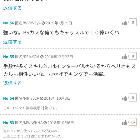
返信する
0
No.56
匿名/WVBVZyA
2019年1月19日
強いな。PSカスな俺でもキャッスルで１０億いくわ
返信する
0
No.55
匿名/FFJ4YGM
2018年12月22日
手数が多くスキル2にはインターバルがあるからヘリオもス
カルも相性いいな。おかげでキングでも活躍。
返信する
0
No.54
匿名/NRlSJCA
2018年10月8日
このコメントは非表示対象です。
16
No.53
匿名/MWlWKHA
2018年10月6日
当たってから使ってみたけど強いね。
正直ここまでとは強いと思わなかった。