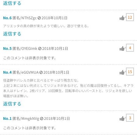
返信する
12
No.6
匿名/NThSZgc
2018年10月1日
アリエッタの真の餅が来たようで嬉しい。遊びで使える。
返信する
4
No.5
匿名/OYEGImk
2018年10月1日
このコメントは非表示対象です。
15
No.4
匿名/eGGVMUA
2018年10月1日
怪盗餅やバレルカ餅と比べるとやっぱり残念だな。
上記２本にはない利点としてリジェネがあるけど、殆どの魔は回復持ってるし、キアラ
本人はドレイン、2枚バリア、10回蘇生、回転率のいいバーストと、リジェネを欲しい
場面がほぼ無い。
返信する
3
No.1
匿名/MmgkNVg
2018年10月1日
このコメントは非表示対象です。