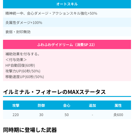
オートスキル
精神統一中、会心ダメージ・アクションスキル強化+50%
炎属性ダメージ+100%
衰弱・封印無効
ふわふわデイドリーム（消費SP 22）
補助効果を付与する。
＜付与効果＞
HP自動回復(60秒)
攻撃力UP(60秒/50%)
移動速度UP(60秒/50%)
イルミナル・フィオーレのMAXステータス
攻撃
防御
会心
追加
属性
220
30
50
-
炎600
同時期に登場した武器