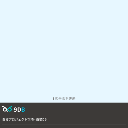
広告IDを表示
9D
B
白猫プロジェクト攻略 - 白猫DB