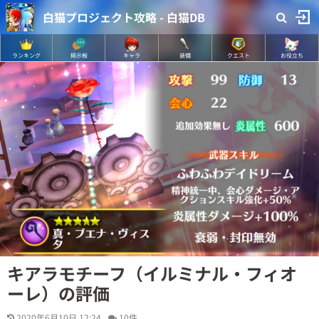
白猫プロジェクト攻略 - 白猫DB
ランキング
掲示板
キャラ
装備
クエスト
お役立ち
キアラモチーフ（イルミナル・フィオ
ーレ）の評価
2020年6月10日 12:24
10件