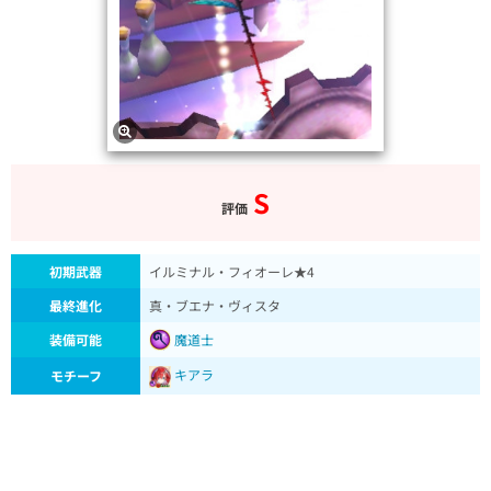
S
評価
初期武器
イルミナル・フィオーレ★4
最終進化
真・ブエナ・ヴィスタ
装備可能
魔道士
キアラ
モチーフ