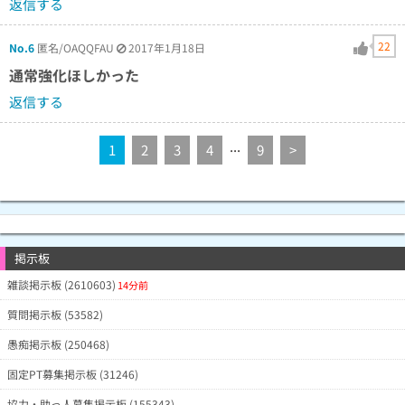
返信する
22
No.6
匿名/OAQQFAU
2017年1月18日
通常強化ほしかった
返信する
...
1
2
3
4
9
>
掲示板
雑談掲示板 (2610603)
14分前
質問掲示板 (53582)
愚痴掲示板 (250468)
固定PT募集掲示板 (31246)
協力・助っ人募集掲示板 (155343)