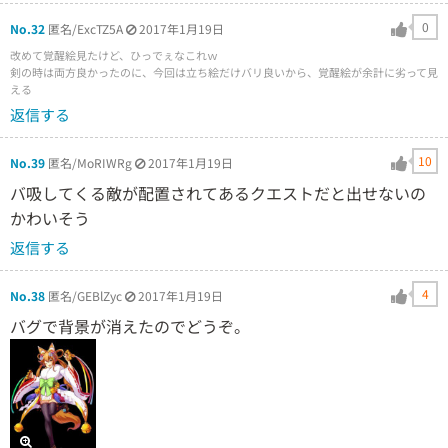
0
No.32
匿名/ExcTZ5A
2017年1月19日
改めて覚醒絵見たけど、ひっでぇなこれｗ
剣の時は両方良かったのに、今回は立ち絵だけバリ良いから、覚醒絵が余計に劣って見
える
返信する
10
No.39
匿名/MoRIWRg
2017年1月19日
バ吸してくる敵が配置されてあるクエストだと出せないの
かわいそう
返信する
4
No.38
匿名/GEBlZyc
2017年1月19日
バグで背景が消えたのでどうぞ。