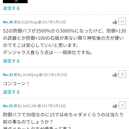
返信する
13
No.36
匿名/GQZVkog
2017年1月19日
S2の防御バフが3500%から3000%になったけど、防御+130
の武器とか防御+100の石版が来ない限り神気後の方が硬い
のでそこは安心していいと思います。
デンジャラス食らう点は……弱体化ですね。
返信する
0
No.33
匿名/JxUBQmg
2017年1月19日
コンコーン！
返信する
0
No.25
匿名/JwEZJDk
2017年1月18日
防御バフで30倍なのに15ではめちゃダメくらうのは当たり
前の事なのでしょうか？
被ダメカットの方が優秀って事？