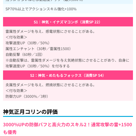
SP70%以上でアクションスキル強化+100%
S1：神気・イナズマコンボ（消費SP 22）
雷属性ダメージを与え、感電状態にさせることがある。
＜付与効果＞
攻撃速度UP（30秒／50%）
属性エンチャント（30秒／雷属性1500）
自動反撃（60秒／1回）
※自動反撃は、雷属性ダメージを与え気絶状態にさせることがあり、自身に
攻撃速度UP（30秒／50%）を付与する
S2：神気・めたもるフォックス（消費SP 54）
炎属性ダメージを与え、燃焼状態にさせることがある。
＜付与効果＞
防御力UP（3000%／3秒）
神気正月コリンの評価
3000%UPの防御バフと高火力のスキル2！通常攻撃の雷+1500
も優秀