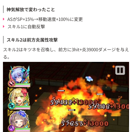
神気解放で変わったこと
ASがSP+15%→移動速度+100%に変更
スキル1に自動反撃
スキル2は前方炎属性攻撃
スキル2はキツネを召喚し、前方に3hit+炎39000ダメージを与え
る。