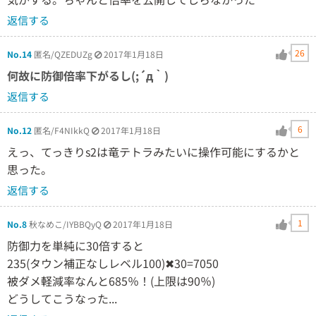
返信する
26
No.14
匿名/QZEDUZg
2017年1月18日
何故に防御倍率下がるし(;´д｀)
返信する
6
No.12
匿名/F4NIkkQ
2017年1月18日
えっ、てっきりs2は竜テトラみたいに操作可能にするかと
思った。
返信する
1
No.8
秋なめこ/IYBBQyQ
2017年1月18日
防御力を単純に30倍すると
235(タウン補正なしレベル100)✖30=7050
被ダメ軽減率なんと685％！(上限は90％)
どうしてこうなった...