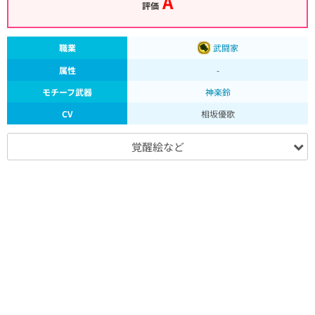
A
評価
職業
武闘家
属性
-
モチーフ武器
神楽鈴
CV
相坂優歌
覚醒絵など