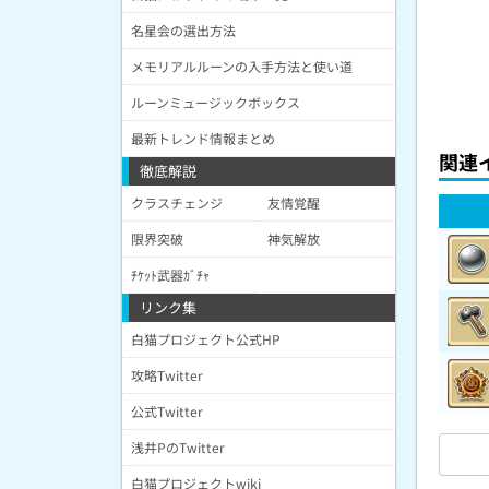
名星会の選出方法
メモリアルルーンの入手方法と使い道
ルーンミュージックボックス
最新トレンド情報まとめ
関連
徹底解説
クラスチェンジ
友情覚醒
限界突破
神気解放
ﾁｹｯﾄ武器ｶﾞﾁｬ
リンク集
白猫プロジェクト公式HP
攻略Twitter
公式Twitter
浅井PのTwitter
白猫プロジェクトwiki