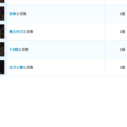
日傘
と交換
1個
隊士の刀
と交換
1個
ドS砲
と交換
1個
太刀と鞘
と交換
1個