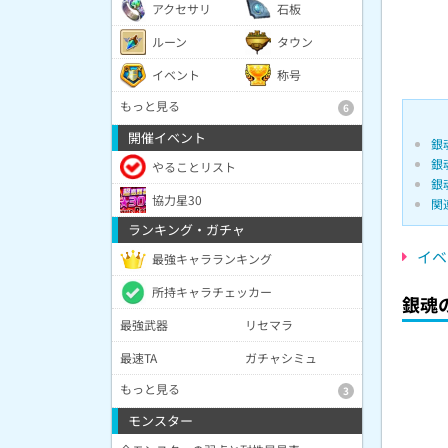
アクセサリ
石板
ルーン
タウン
イベント
称号
もっと見る
6
開催イベント
銀
銀
やることリスト
銀
協力星30
関
ランキング・ガチャ
イベ
最強キャラランキング
所持キャラチェッカー
銀魂
最強武器
リセマラ
最速TA
ガチャシミュ
もっと見る
3
モンスター