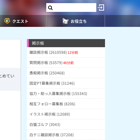
クエスト
お役立ち
掲示板
雑談掲示板 (2610598)
12分前
質問掲示板 (53579)
46分前
愚痴掲示板 (250468)
とめてい
固定PT募集掲示板 (31246)
協力・助っ人募集掲示板 (155343)
相互フォロー募集板 (8206)
イラスト掲示板 (12089)
白猫ゴルフ (3043)
白テニ雑談掲示板 (37208)