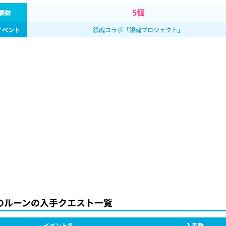
5個
要数
イベント
銀魂コラボ「銀魂プロジェクト」
のルーンの入手クエスト一覧
イベント名
入手数