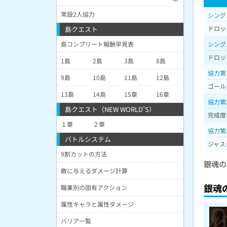
常設2人協力
シング
ドロッ
島クエスト
島コンプリート報酬早見表
シング
ドロッ
1島
2島
3島
8島
協力第
9島
10島
11島
12島
ゴール
13島
14島
15章
16章
協力第
島クエスト（NEW WORLD’S）
完成度
１章
２章
協力第
バトルシステム
ジャス
9割カットの方法
銀魂の
敵に与えるダメージ計算
銀魂
職業別の固有アクション
属性キャラと属性ダメージ
バリア一覧