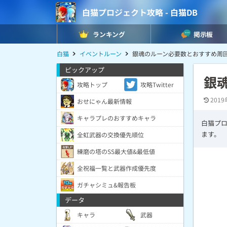
白猫プロジェクト攻略 - 白猫DB
ランキング
掲示板
白猫
イベントルーン
銀魂のルーン必要数とおすすめ周
ピックアップ
銀
攻略トップ
攻略Twitter
2019
おせにゃん最新情報
キャラプレのおすすめキャラ
白猫プ
ます。
全虹武器の交換優先順位
練磨の塔のSS最大値&最低値
全祝福一覧と武器作成優先度
ガチャシミュ&報告板
データ
キャラ
武器