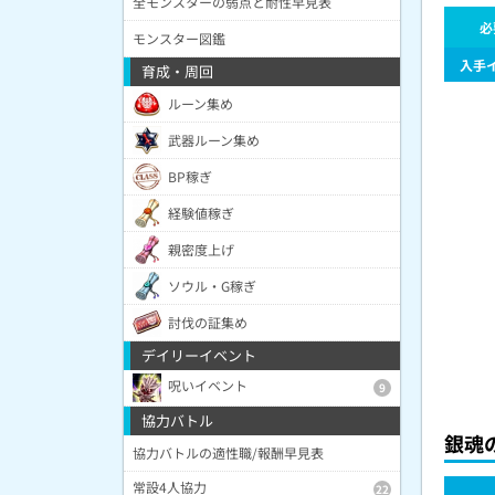
全モンスターの弱点と耐性早見表
必
モンスター図鑑
入手
育成・周回
ルーン集め
武器ルーン集め
BP稼ぎ
経験値稼ぎ
親密度上げ
ソウル・G稼ぎ
討伐の証集め
デイリーイベント
呪いイベント
9
協力バトル
銀魂
協力バトルの適性職/報酬早見表
常設4人協力
22