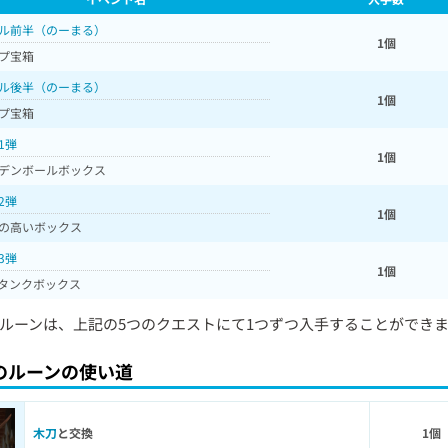
ル前半（のーまる）
1個
プ宝箱
ル後半（のーまる）
1個
プ宝箱
1弾
1個
デンボールボックス
2弾
1個
の高いボックス
3弾
1個
タンクボックス
ルーンは、上記の5つのクエストにて1つずつ入手することができ
のルーンの使い道
木刀
と交換
1個