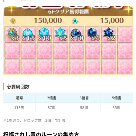
必要周回数
通常
2倍書
3倍書
5倍書
173周
87周
58周
35周
※1周辺り、ドロップ数「3個」で計算
祝福されし青のルーンの集め方