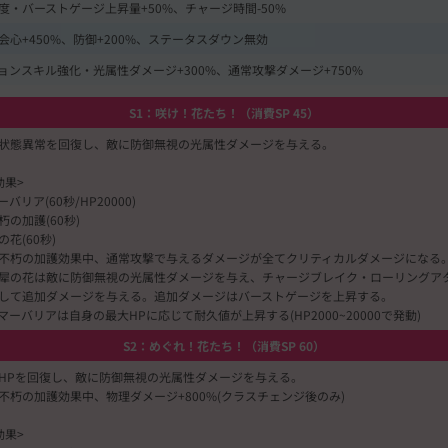
度・バーストゲージ上昇量+50%、チャージ時間-50%
会心+450%、防御+200%、ステータスダウン無効
ョンスキル強化・光属性ダメージ+300%、通常攻撃ダメージ+750%
S1：咲け！花たち！（消費SP 45）
状態異常を回復し、敵に防御無視の光属性ダメージを与える。
効果>
バリア(60秒/HP20000)
朽の加護(60秒)
花(60秒)
不朽の加護効果中、通常攻撃で与えるダメージが全てクリティカルダメージになる
犀の花は敵に防御無視の光属性ダメージを与え、チャージブレイク・ローリングア
して追加ダメージを与える。追加ダメージはバーストゲージを上昇する。
マーバリアは自身の最大HPに応じて耐久値が上昇する(HP2000~20000で発動)
S2：めぐれ！花たち！（消費SP 60）
HPを回復し、敵に防御無視の光属性ダメージを与える。
不朽の加護効果中、物理ダメージ+800%(クラスチェンジ後のみ)
効果>