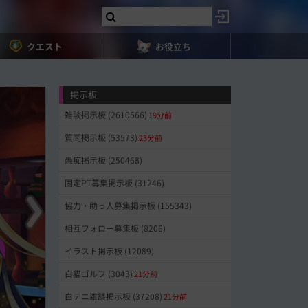
クエスト
お役立ち
掲示板
雑談掲示板 (2610566)
19分前
質問掲示板 (53573)
23分前
愚痴掲示板 (250468)
固定PT募集掲示板 (31246)
協力・助っ人募集掲示板 (155343)
相互フォロー募集板 (8206)
イラスト掲示板 (12089)
白猫ゴルフ (3043)
21分前
白テニ雑談掲示板 (37208)
21分前