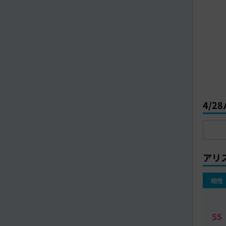
4/
アリ
相性
SS