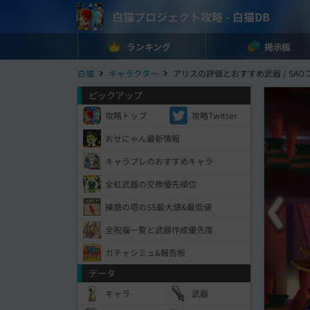
白猫プロジェクト攻略 - 白猫DB
ランキング
掲示板
白猫
キャラクター
アリスの評価とおすすめ武器 / SAO
ピックアップ
攻略トップ
攻略Twitter
おせにゃん最新情報
キャラプレのおすすめキャラ
全虹武器の交換優先順位
練磨の塔のSS最大値&最低値
全祝福一覧と武器作成優先度
ガチャシミュ&報告板
データ
キャラ
武器