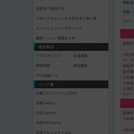
移動速
名星会の選出方法
攻撃・
メモリアルルーンの入手方法と使い道
アクシ
ルーンミュージックボックス
最新トレンド情報まとめ
自身の
徹底解説
<付与
クラスチェンジ
友情覚醒
アーマー
限界突破
神気解放
永劫不
金木犀の
ﾁｹｯﾄ武器ｶﾞﾁｬ
※永劫
※金木
リンク集
に呼応
白猫プロジェクト公式HP
※アー
攻略Twitter
自身の
公式Twitter
※永劫
浅井PのTwitter
<付与
白猫プロジェクトwiki