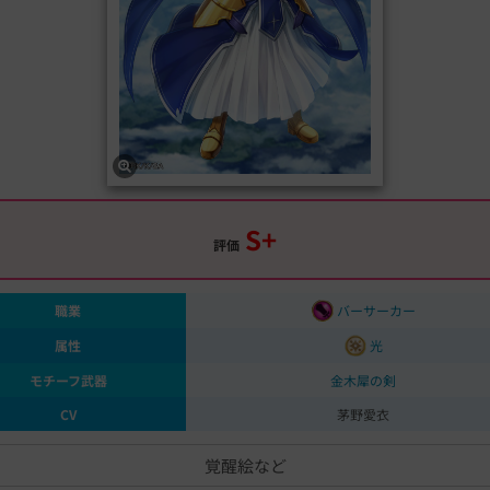
S+
評価
職業
バーサーカー
属性
光
モチーフ武器
金木犀の剣
CV
茅野愛衣
覚醒絵など