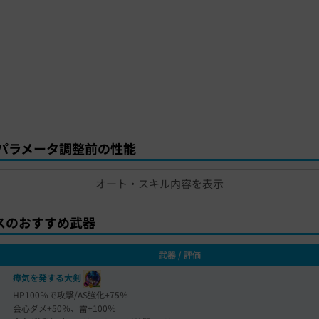
28パラメータ調整前の性能
オート・スキル内容を表示
スのおすすめ武器
武器 / 評価
瘴気を発する大剣
HP100％で攻撃/AS強化+75％
会心ダメ+50％、雷+100％