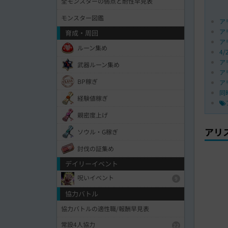
全モンスターの弱点と耐性早見表
モンスター図鑑
ア
ア
育成・周回
ア
ルーン集め
4
ア
武器ルーン集め
ア
BP稼ぎ
ア
同
経験値稼ぎ
親密度上げ
アリ
ソウル・G稼ぎ
討伐の証集め
デイリーイベント
呪いイベント
9
協力バトル
協力バトルの適性職/報酬早見表
常設4人協力
22