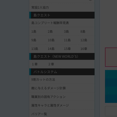
常設2人協力
島クエスト
島コンプリート報酬早見表
1島
2島
3島
8島
9島
10島
11島
12島
13島
14島
15章
16章
島クエスト（NEW WORLD’S）
１章
２章
バトルシステム
9割カットの方法
敵に与えるダメージ計算
職業別の固有アクション
属性キャラと属性ダメージ
バリア一覧