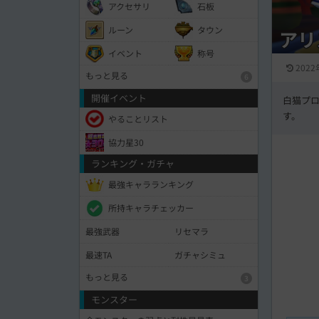
アクセサリ
石板
ルーン
タウン
アリ
イベント
称号
2022
もっと見る
6
開催イベント
白猫プ
す。
やることリスト
協力星30
ランキング・ガチャ
最強キャラランキング
所持キャラチェッカー
最強武器
リセマラ
最速TA
ガチャシミュ
もっと見る
3
モンスター