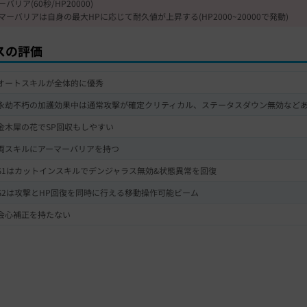
バリア(60秒/HP20000)
マーバリアは自身の最大HPに応じて耐久値が上昇する(HP2000~20000で発動)
スの評価
オートスキルが全体的に優秀
永劫不朽の加護効果中は通常攻撃が確定クリティカル、ステータスダウン無効など
金木犀の花でSP回収もしやすい
両スキルにアーマーバリアを持つ
S1はカットインスキルでデンジャラス無効&状態異常を回復
S2は攻撃とHP回復を同時に行える移動操作可能ビーム
会心補正を持たない