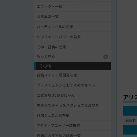
エフェクト一覧
状態異常一覧
パーティコールの効果
シンフォニーパワーの効果
式神・召喚の効果
もっと見る
4
その他
白猫スイッチ版開発決定！
クラスチェンジにおすすめのキャラ
公式生放送/おせにゃん
アリ
黒背景でキャラをスクショする裏ワザ
月間ジュエル配布量
光属性
アクティブユーザー数推移
白猫におすすめの端末一覧