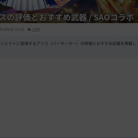
スの評価とおすすめ武器 / SAOコラボ
年5月6日 19:16
14件
ロジェクトに登場するアリス（バーサーカー）の評価とおすすめ武器を掲載し
L
/
U
o
n
a
m
d
u
e
t
d
e
:
6
6
.
3
9
%