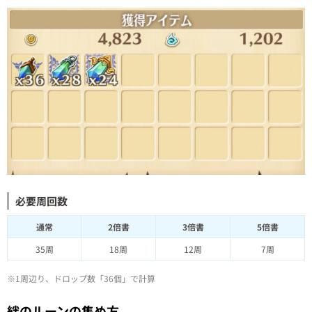
必要周回数
通常
2倍書
3倍書
5倍書
35周
18周
12周
7周
※1周辺り、ドロップ数「36個」で計算
絆のルーンの集め方