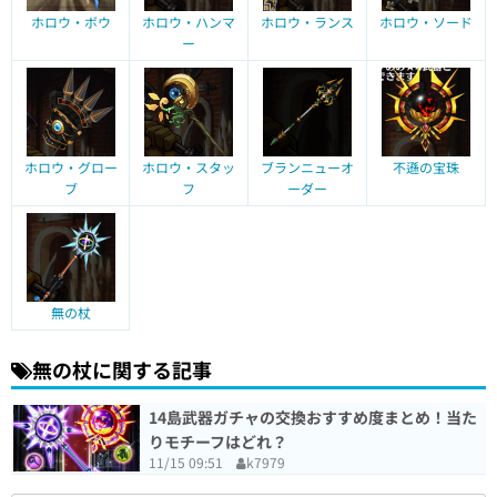
ホロウ・ボウ
ホロウ・ハンマ
ホロウ・ランス
ホロウ・ソード
ー
ホロウ・グロー
ホロウ・スタッ
ブランニューオ
不遜の宝珠
ブ
フ
ーダー
無の杖
無の杖に関する記事
14島武器ガチャの交換おすすめ度まとめ！当た
りモチーフはどれ？
11/15 09:51
k7979