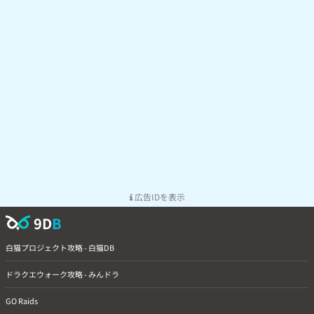
広告IDを表示
9D
B
白猫プロジェクト攻略 - 白猫DB
ドラクエウォーク攻略 - みんドラ
GO Raids