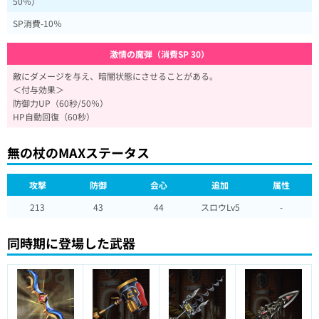
50％）
SP消費-10％
激情の魔弾（消費SP 30）
敵にダメージを与え、暗闇状態にさせることがある。
＜付与効果＞
防御力UP（60秒/50％）
HP自動回復（60秒）
無の杖のMAXステータス
攻撃
防御
会心
追加
属性
213
43
44
スロウLv5
-
同時期に登場した武器