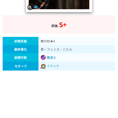
S+
評価
初期武器
無の杖★4
最終進化
真・フィニス・ニヒル
装備可能
魔道士
イナンナ
モチーフ