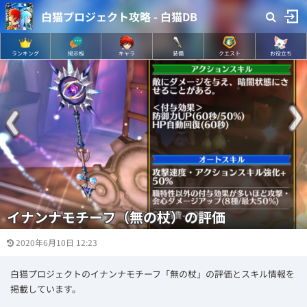
白猫プロジェクト攻略 - 白猫DB
ランキング
掲示板
キャラ
装備
クエスト
お役立ち
イナンナモチーフ（無の杖）の評価
2020年6月10日 12:23
白猫プロジェクトのイナンナモチーフ「無の杖」の評価とスキル情報を
掲載しています。