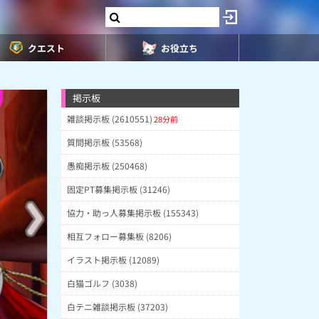
クエスト
お役立ち
掲示板
雑談掲示板 (2610551)
28分前
質問掲示板 (53568)
愚痴掲示板 (250468)
固定PT募集掲示板 (31246)
協力・助っ人募集掲示板 (155343)
相互フォロー募集板 (8206)
イラスト掲示板 (12089)
白猫ゴルフ (3038)
白テニ雑談掲示板 (37203)