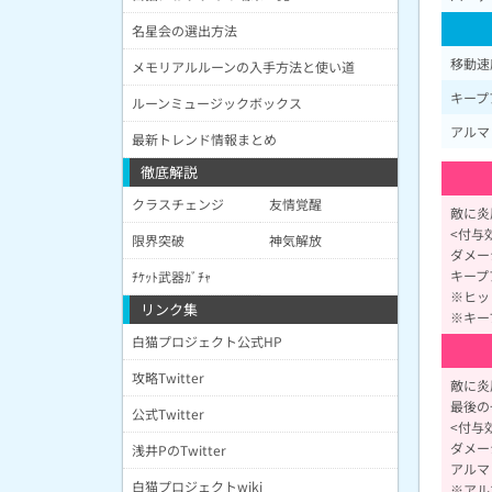
名星会の選出方法
移動速
メモリアルルーンの入手方法と使い道
キープ
ルーンミュージックボックス
アルマ
最新トレンド情報まとめ
徹底解説
クラスチェンジ
友情覚醒
敵に炎
<付与
限界突破
神気解放
ダメー
キープ
ﾁｹｯﾄ武器ｶﾞﾁｬ
※ヒッ
リンク集
※キー
白猫プロジェクト公式HP
攻略Twitter
敵に炎
最後の
公式Twitter
<付与
ダメー
浅井PのTwitter
アルマ
白猫プロジェクトwiki
※アル