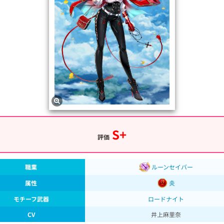
S+
評価
職業
ルーンセイバー
属性
炎
モチーフ武器
ロードナイト
CV
井上麻里奈