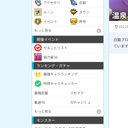
アクセサリ
石板
ルーン
タウン
温泉
イベント
称号
2022
もっと見る
6
開催イベント
白猫プ
ていま
やることリスト
協力星30
ランキング・ガチャ
最強キャラランキング
所持キャラチェッカー
最強武器
リセマラ
最速TA
ガチャシミュ
もっと見る
3
モンスター