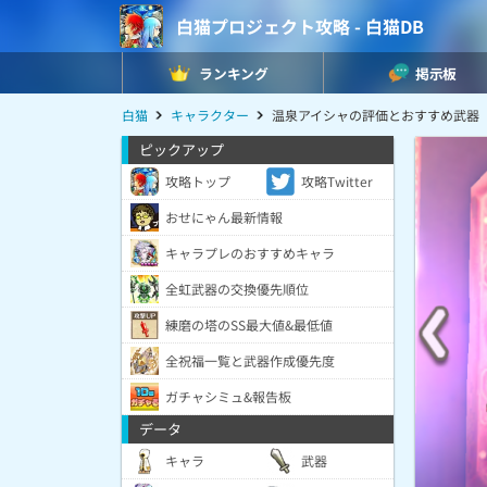
白猫プロジェクト攻略 - 白猫DB
ランキング
掲示板
白猫
キャラクター
温泉アイシャの評価とおすすめ武器
ピックアップ
攻略トップ
攻略Twitter
おせにゃん最新情報
キャラプレのおすすめキャラ
全虹武器の交換優先順位
練磨の塔のSS最大値&最低値
全祝福一覧と武器作成優先度
ガチャシミュ&報告板
データ
キャラ
武器