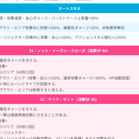
オートスキル
度・攻撃速度・会心ダメージ・バーストゲージ上昇量+50%
アウト・エリア効果中に防御+100%、被属性ダメージ-25%、状態異常無効
・リジェクター召喚中に攻撃・会心+350%、アクションスキル強化+1250%
S1：ノット・イーヴン・クローズ（消費SP 40）
属性ダメージを与える。
効果>
ジバリア（60秒/2回）
アウト・エリア（攻撃・会心+150%、通常攻撃ダメージ+300%、HP自動回復）
ト時にルーンドライブが回復する。
プアウト・エリアは転倒すると消える。
S2：テイク・ザット（消費SP 50）
属性ダメージを与える。
一撃は極度燃焼状態にさせることがある。
効果>
ジバリア（60秒/2回）
・リジェクター
マ・リジェクターは自動攻撃か、ぷにコンを長押しすると攻撃を行う。