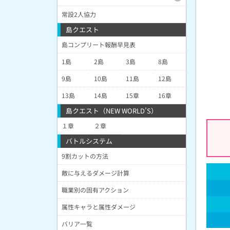
常設2人協力
島クエスト
島コンプリート報酬早見表
1島
2島
3島
8島
9島
10島
11島
12島
13島
14島
15章
16章
島クエスト（NEW WORLD’S）
１章
２章
バトルシステム
9割カットの方法
敵に与えるダメージ計算
職業別の固有アクション
属性キャラと属性ダメージ
バリア一覧