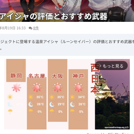
アイシャの評価とおすすめ武器
年8月19日 16:33
8件
ロジェクトに登場する温泉アイシャ（ルーンセイバー）の評価とおすすめ武器
す。
もっと見る
arrow_forward_ios