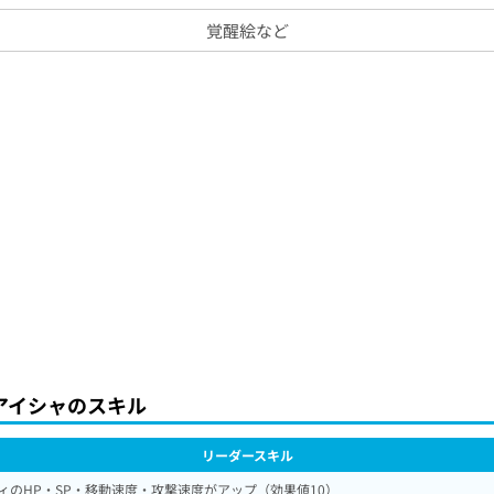
覚醒絵など
アイシャのスキル
リーダースキル
ィのHP・SP・移動速度・攻撃速度がアップ（効果値10）