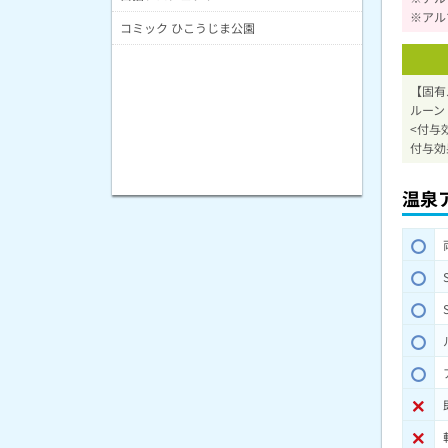
※アル
コミック ひこうじま公園
【固有
ルーン
<付与
付与効
温泉