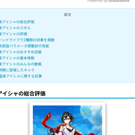
Powered by 
GliaStudios
目次
M
泉アイシャの総合評価
u
泉アイシャのスキル
t
泉アイシャの評価
ーンドライブで3種類の効果を発動
e
末凱旋パラメータ調整前の性能
泉アイシャのおすすめ武器
泉アイシャの基本情報
泉アイシャのみんなの動画
時期に登場したキャラ
温泉アイシャに関する記事
アイシャの総合評価