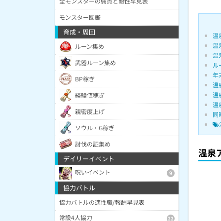
全モンスターの弱点と耐性早見表
モンスター図鑑
育成・周回
温
温
ルーン集め
温
武器ルーン集め
ル
年
BP稼ぎ
温
温
経験値稼ぎ
温
親密度上げ
同
ソウル・G稼ぎ
討伐の証集め
温泉
デイリーイベント
呪いイベント
9
協力バトル
協力バトルの適性職/報酬早見表
常設4人協力
22