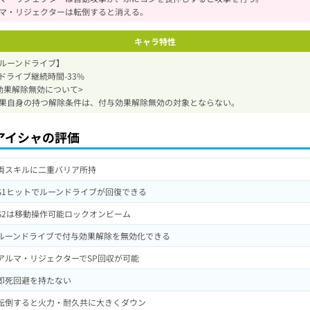
マ・リジェクターは転倒すると消える。
キャラ特性
ルーンドライブ】
ドライブ継続時間-33%
効果解除無効について>
果自身の持つ解除条件は、付与効果解除無効の対象とならない。
アイシャの評価
両スキルに二重バリア所持
S1ヒットでルーンドライブが回復できる
S2は移動操作可能ロックオンビーム
ルーンドライブで付与効果解除を無効化できる
アルマ・リジェクターでSP回収が可能
即死回避を持たない
転倒すると火力・耐久共に大きくダウン