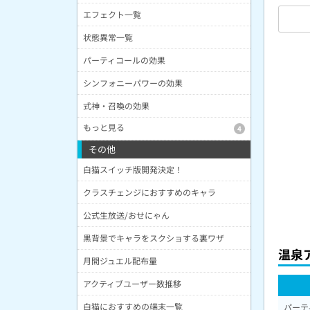
エフェクト一覧
状態異常一覧
パーティコールの効果
シンフォニーパワーの効果
式神・召喚の効果
もっと見る
4
その他
白猫スイッチ版開発決定！
クラスチェンジにおすすめのキャラ
公式生放送/おせにゃん
黒背景でキャラをスクショする裏ワザ
温泉
月間ジュエル配布量
アクティブユーザー数推移
白猫におすすめの端末一覧
パーテ