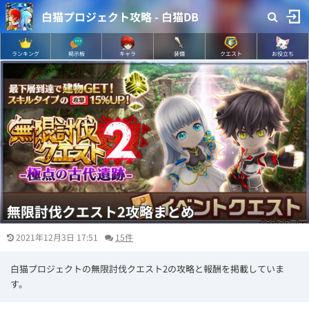
白猫プロジェクト攻略 - 白猫DB
ランキング
掲示板
キャラ
装備
クエスト
お役立ち
無限討伐クエスト2攻略まとめ
2021年12月3日 17:51
15件
白猫プロジェクトの無限討伐クエスト2の攻略と報酬を掲載していま
す。