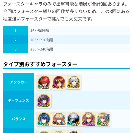
フォースターキャラのみで出撃可能な階層が合計3回あります。
今回はフォースター縛りの回数が多くないため、この3回にある
程度強いフォースターで挑んでも大丈夫です。
1
46～50階層
2
206～210階層
3
236～240階層
タイプ別おすすめフォースター
アタッカー
ディフェンス
バランス