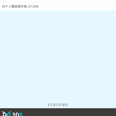
白テニ雑談掲示板 (37208)
広告IDを表示
9D
B