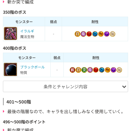
斬か突で編成
350階のボス
モンスター
弱点
耐性
イラルギ
-
魔法生物
400階のボス
モンスター
弱点
耐性
ブラックボール
-
物質
条件とチャレンジ内容
401～500階
最後の階層なので、キャラを出し惜しみなく使用していく。
496～500階のポイント
斬か魔で編成