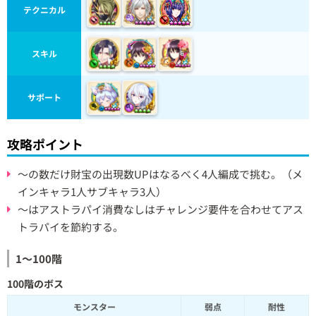
テクニカル
スキル
サポート
攻略ポイント
～の数だけ財宝の出現数UPはなるべく4人編成で挑む。（メ
インキャラ1人サブキャラ3人）
～はアストラパイ消費なしはチャレンジ要件を合わせてアス
トラパイを節約する。
1～100階
100階のボス
モンスター
弱点
耐性