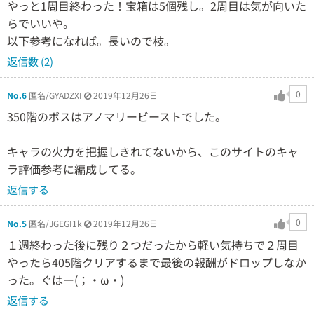
やっと1周目終わった！宝箱は5個残し。2周目は気が向いた
らでいいや。
以下参考になれば。長いので枝。
返信数 (2)
0
No.6
匿名/GYADZXI
2019年12月26日
350階のボスはアノマリービーストでした。
キャラの火力を把握しきれてないから、このサイトのキャ
ラ評価参考に編成してる。
返信する
0
No.5
匿名/JGEGI1k
2019年12月26日
１週終わった後に残り２つだったから軽い気持ちで２周目
やったら405階クリアするまで最後の報酬がドロップしなか
った。ぐはー(；・ω・)
返信する