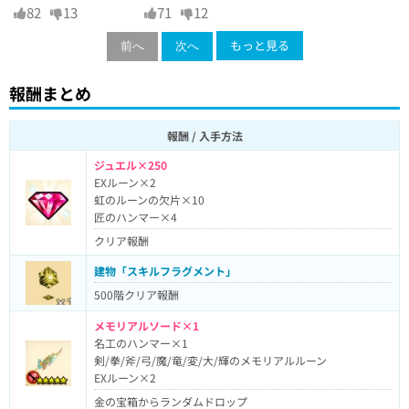
82
13
71
12
もっと見る
前へ
次へ
報酬まとめ
報酬 / 入手方法
ジュエル×250
EXルーン×2
虹のルーンの欠片×10
匠のハンマー×4
クリア報酬
建物「スキルフラグメント」
500階クリア報酬
メモリアルソード×1
名工のハンマー×1
剣/拳/斧/弓/魔/竜/変/大/輝のメモリアルルーン
EXルーン×2
金の宝箱からランダムドロップ