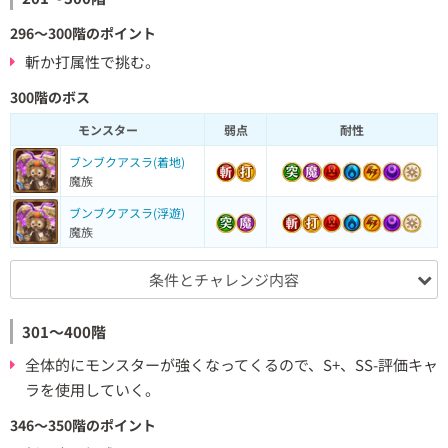
296～300階のポイント
斬か打属性で挑む。
300階のボス
モンスター
弱点
耐性
ブンブクアスラ(着地)
魔族
ブンブクアスラ(浮遊)
魔族
条件とチャレンジ内容
301～400階
全体的にモンスターが強くなってくるので、S+、SS-評価キャ
ラを使用していく。
346～350階のポイント