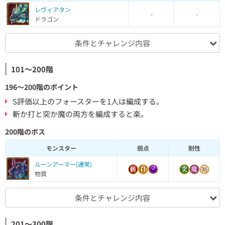
レヴィアタン
-
-
ドラゴン
条件とチャレンジ内容
101～200階
196～200階のポイント
S評価以上のフォースターを1人は編成する。
斬か打と突か魔の両方を編成すると楽。
200階のボス
モンスター
弱点
耐性
ルーンアーマー(通常)
物質
条件とチャレンジ内容
201～300階