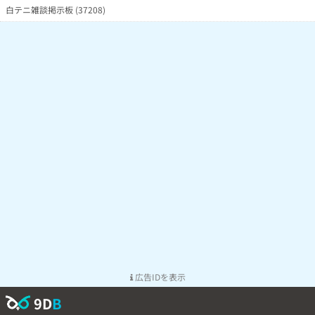
白テニ雑談掲示板 (37208)
広告IDを表示
9D
B