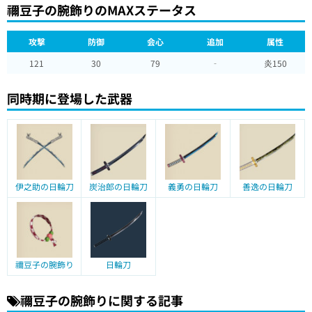
禰豆子の腕飾りのMAXステータス
攻撃
防御
会心
追加
属性
121
30
79
‐
炎150
同時期に登場した武器
伊之助の日輪刀
炭治郎の日輪刀
義勇の日輪刀
善逸の日輪刀
禰豆子の腕飾り
日輪刀
禰豆子の腕飾りに関する記事