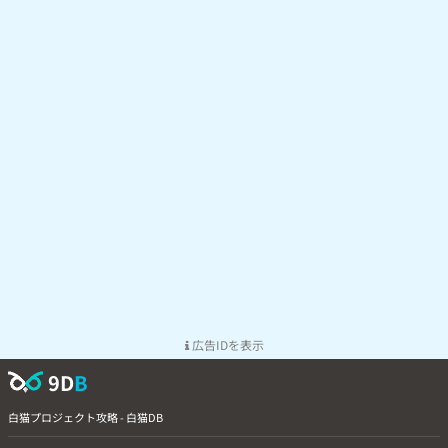
広告IDを表示
9D
B
白猫プロジェクト攻略 - 白猫DB