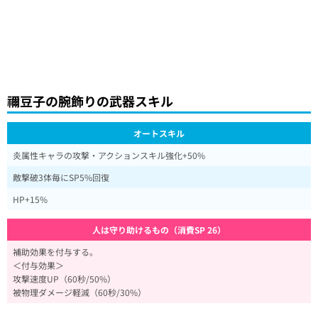
禰豆子の腕飾りの武器スキル
オートスキル
炎属性キャラの攻撃・アクションスキル強化+50%
敵撃破3体毎にSP5%回復
HP+15%
人は守り助けるもの（消費SP 26）
補助効果を付与する。
＜付与効果＞
攻撃速度UP（60秒/50%）
被物理ダメージ軽減（60秒/30%）