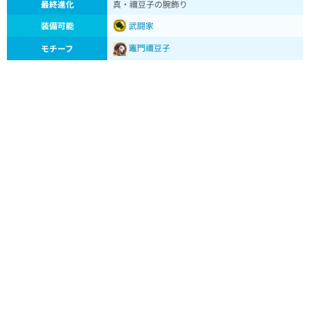
最終進化
真・禰豆子の腕飾り
装備可能
武闘家
竈門禰豆子
モチーフ