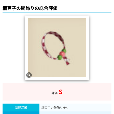
禰豆子の腕飾りの総合評価
S
評価
初期武器
禰豆子の腕飾り★5