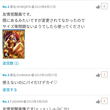
0
No.2
匿名/M3BQBTk
2015年8月17日
友情覚醒画です。
既にあるみたいですが変更されてなかったので
サイズ等問題ないようでしたら使ってください
返信数 (1)
2
No.3
匿名/EmBhNzk
2015年10月27日
使えないのにパイだけデカイ♡
返信する
6
No.1
FzKEAXM
2015年3月29日
友情覚醒画像です(〃・д・) -д-))ﾍﾟｺﾘﾝ