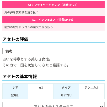
S1：ファイヤーキャノン（消費SP 22）
炎の弾を放ち敵を焼き払う
S2：インフェルノ（消費SP 34）
前方の敵をドラゴンの業火で焼き払う
アセトの評価
備考
占いを得意とする美しき女性。
その力で一国を統治してきたと豪語する。
アセトの基本情報
レア
★3
タイプ
テクニカル
登場日
カテゴリ
アセトの最大ステータス