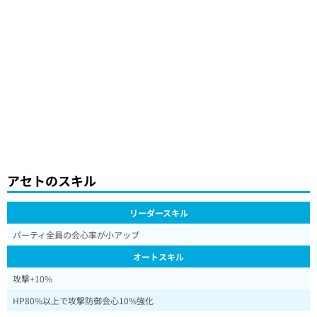
アセトのスキル
リーダースキル
パーティ全員の会心率が小アップ
オートスキル
攻撃+10%
HP80%以上で攻撃防御会心10%強化