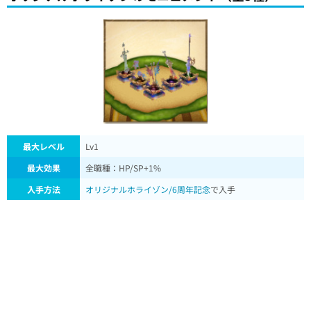
最大レベル
Lv1
最大効果
全職種：HP/SP+1%
入手方法
オリジナルホライゾン/6周年記念
で入手