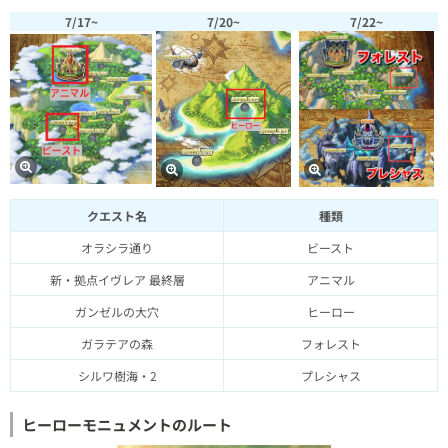
7/17~
7/20~
7/22~
クエスト名
種類
オラシラ通り
ビースト
新・拠点イヴレア 最終層
アニマル
ガンゼルの大穴
ヒーロー
ガラテアの森
フォレスト
シルワ樹海・2
プレシャス
ヒーローモニュメントのルート