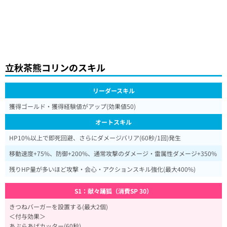
立秋茶熊コリンのスキル
リーダースキル
獲得ゴールド・獲得経験値がアップ(効果値50)
オートスキル
HP10%以上で即死回避、さらにダメージバリア(60秒/1回)発生
移動速度+75%、防御+200%、通常攻撃のダメージ・雷属性ダメージ+350%
残りHP量が多いほど攻撃・会心・アクションスキル強化(最大400%)
S1：献々踊狐（消費SP 30）
きつねバーガーを設置する(最大2個)
＜付与効果＞
あぶらあげカッター(60秒)