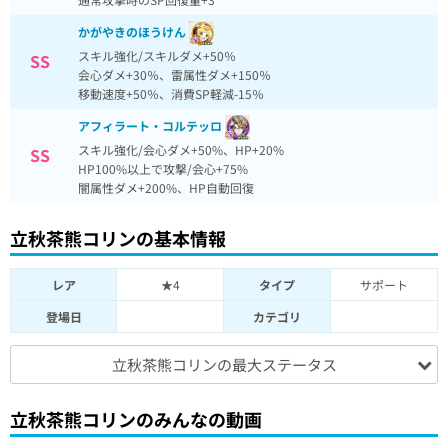
かがやきのほうけん
スキル強化/スキルダメ+50％
SS
会心ダメ+30％、雷属性ダメ+150％
移動速度+50％、消費SP軽減-15％
アフィラート・コルテッロ
スキル強化/会心ダメ+50%、HP+20%
SS
HP100%以上で攻撃/会心+75%
闇属性ダメ+200%、HP自動回復
立秋茶熊コリンの基本情報
レア
★4
タイプ
サポート
登場日
カテゴリ
立秋茶熊コリンの最大ステータス
立秋茶熊コリンのみんなの動画