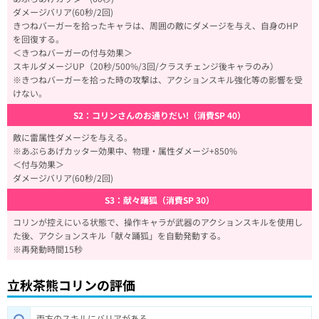
ダメージバリア(60秒/2回)
きつねバーガーを拾ったキャラは、周囲の敵にダメージを与え、自身のHP
を回復する。
＜きつねバーガーの付与効果＞
スキルダメージUP（20秒/500%/3回/クラスチェンジ後キャラのみ）
※きつねバーガーを拾った時の攻撃は、アクションスキル強化等の影響を受
けない。
S2：コリンさんのお通りだい!（消費SP 40）
敵に雷属性ダメージを与える。
※あぶらあげカッター効果中、物理・属性ダメージ+850%
＜付与効果＞
ダメージバリア(60秒/2回)
S3：献々踊狐（消費SP 30）
コリンが控えにいる状態で、操作キャラが武器のアクションスキルを使用し
た後、アクションスキル「献々踊狐」を自動発動する。
※再発動時間15秒
立秋茶熊コリンの評価
両方のスキルにバリアがある