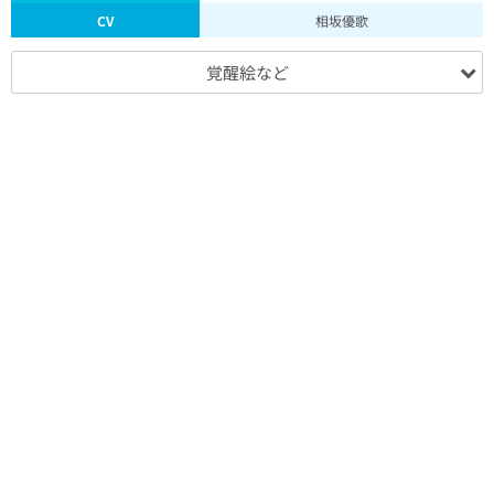
CV
相坂優歌
覚醒絵など