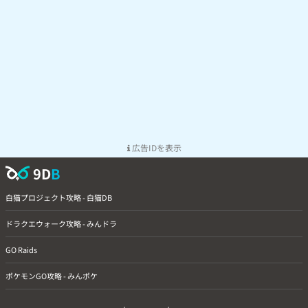
広告IDを表示
9D
B
白猫プロジェクト攻略 - 白猫DB
ドラクエウォーク攻略 - みんドラ
GO Raids
ポケモンGO攻略 - みんポケ