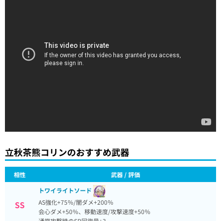
立秋茶熊コリンのおすすめ武器
相性
武器 / 評価
トワイライトソード
AS強化+75％/闇ダメ+200％
SS
会心ダメ+50％、移動速度/攻撃速度+50％
通常攻撃時のSP回復量+3