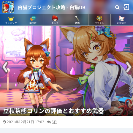
白猫プロジェクト攻略 - 白猫DB
ランキング
掲示板
キャラ
装備
クエスト
お役立ち
立秋茶熊コリンの評価とおすすめ武器
2021年12月21日 17:02
6件