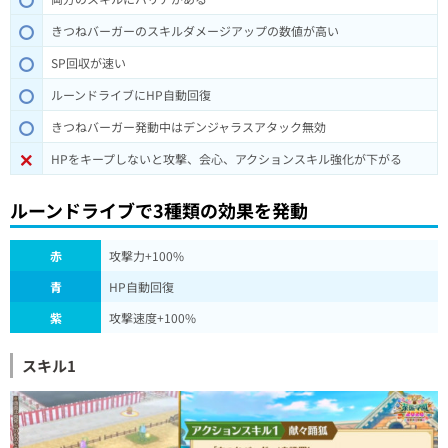
きつねバーガーのスキルダメージアップの数値が高い
SP回収が速い
ルーンドライブにHP自動回復
きつねバーガー発動中はデンジャラスアタック無効
HPをキープしないと攻撃、会心、アクションスキル強化が下がる
ルーンドライブで3種類の効果を発動
赤
攻撃力+100%
青
HP自動回復
紫
攻撃速度+100%
スキル1