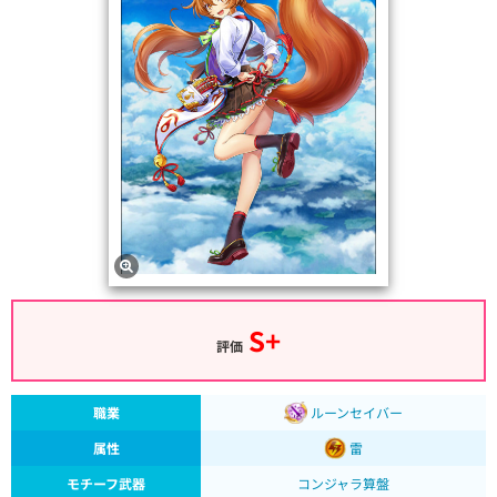
S+
評価
職業
ルーンセイバー
属性
雷
モチーフ武器
コンジャラ算盤