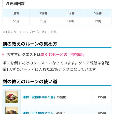
必要周回数
通常
2倍書
3倍書
5倍書
56周
28周
19周
12周
※1周辺り、ドロップ数「20個」で計算
剣の教えのルーンの集め方
おすすめクエストは
あくむもーどの「怪物め」
ボスを倒すだけのクエストになっています。クリア報酬は各職
業1人ずつパーティに入れた25％アップになっています。
剣の教えのルーンの使い道
建物「究極本<剣>の書」
の強化
195個
建物「三人娘のアジト」
の強化
205個