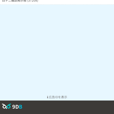
白テニ雑談掲示板 (37208)
広告IDを表示
9D
B