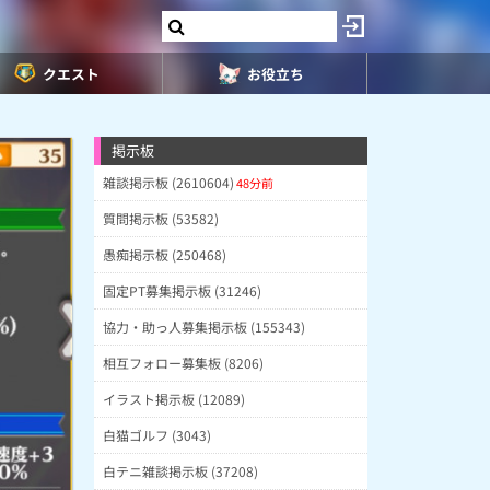
クエスト
お役立ち
掲示板
雑談掲示板 (2610604)
48分前
質問掲示板 (53582)
愚痴掲示板 (250468)
固定PT募集掲示板 (31246)
協力・助っ人募集掲示板 (155343)
相互フォロー募集板 (8206)
イラスト掲示板 (12089)
白猫ゴルフ (3043)
白テニ雑談掲示板 (37208)