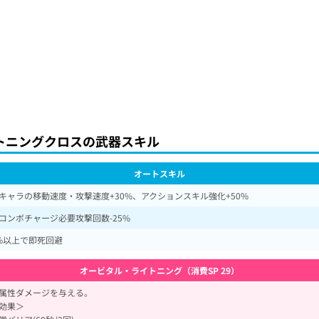
トニングクロスの武器スキル
オートスキル
キャラの移動速度・攻撃速度+30%、アクションスキル強化+50%
コンボチャージ必要攻撃回数-25%
5%以上で即死回避
オービタル・ライトニング（消費SP 29）
属性ダメージを与える。
効果＞