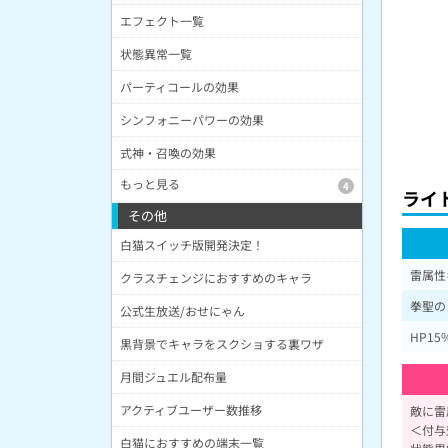
エフェクト一覧
状態異常一覧
パーティコールの効果
シンフォニーパワーの効果
式神・召喚の効果
もっと見る
4
ライ
その他
白猫スイッチ版開発決定！
雷属性
クラスチェンジにおすすめのキャラ
拳聖の
公式生放送/おせにゃん
HP1
黒背景でキャラをスクショする裏ワザ
月間ジュエル配布量
アクティブユーザー数推移
敵に雷
＜付与
白猫におすすめの端末一覧