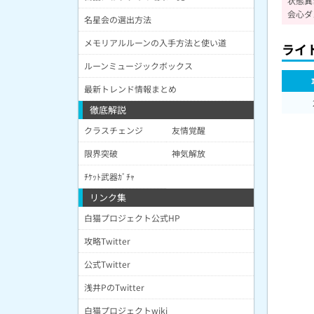
状態異常
会心ダメ
名星会の選出方法
メモリアルルーンの入手方法と使い道
ライ
ルーンミュージックボックス
最新トレンド情報まとめ
徹底解説
クラスチェンジ
友情覚醒
限界突破
神気解放
ﾁｹｯﾄ武器ｶﾞﾁｬ
リンク集
白猫プロジェクト公式HP
攻略Twitter
公式Twitter
浅井PのTwitter
白猫プロジェクトwiki