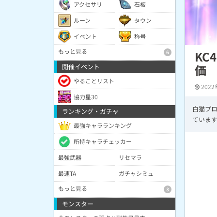
アクセサリ
石板
ルーン
タウン
イベント
称号
もっと見る
KC
6
価
開催イベント
やることリスト
2022
協力星30
白猫プロ
ランキング・ガチャ
ていま
最強キャラランキング
所持キャラチェッカー
最強武器
リセマラ
最速TA
ガチャシミュ
もっと見る
3
モンスター