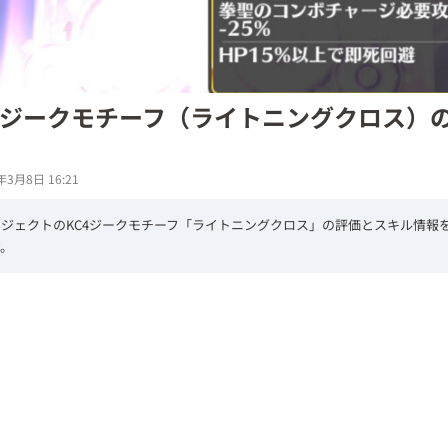
4ジークモチーフ（ライトニングクロス）
年3月8日 16:21
ジェクトのKC4ジークモチーフ「ライトニングクロス」の評価とスキル情報
す。
L
/
U
o
n
a
m
d
u
e
t
d
e
:
3
8