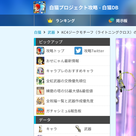
白猫プロジェクト攻略 - 白猫DB
ランキング
掲示板
白猫
武器
KC4ジークモチーフ（ライトニングクロス）
ピックアップ
攻略トップ
攻略Twitter
おせにゃん最新情報
キャラプレのおすすめキャラ
全虹武器の交換優先順位
練磨の塔のSS最大値&最低値
全祝福一覧と武器作成優先度
ガチャシミュ&報告板
データ
キャラ
武器