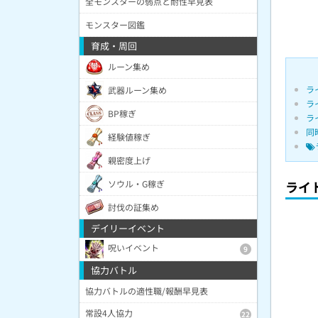
全モンスターの弱点と耐性早見表
モンスター図鑑
育成・周回
ルーン集め
ラ
武器ルーン集め
ラ
BP稼ぎ
ラ
同
経験値稼ぎ
親密度上げ
ソウル・G稼ぎ
ライ
討伐の証集め
デイリーイベント
呪いイベント
9
協力バトル
協力バトルの適性職/報酬早見表
常設4人協力
22