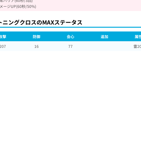
バリア(60秒/3回)
ージUP(60秒/50%)
トニングクロスのMAXステータス
攻撃
防御
会心
追加
属
207
16
77
雷2