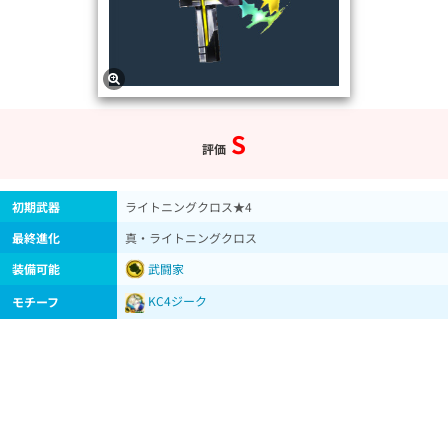
S
評価
初期武器
ライトニングクロス★4
最終進化
真・ライトニングクロス
装備可能
武闘家
KC4ジーク
モチーフ