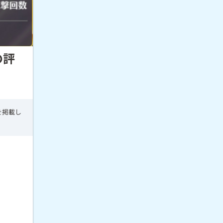
の評
を掲載し