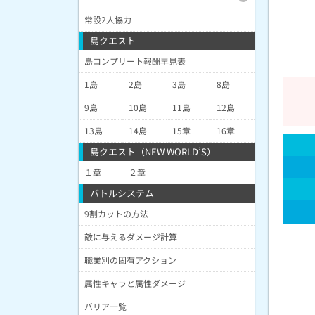
常設2人協力
島クエスト
島コンプリート報酬早見表
1島
2島
3島
8島
9島
10島
11島
12島
13島
14島
15章
16章
島クエスト（NEW WORLD’S）
１章
２章
バトルシステム
9割カットの方法
敵に与えるダメージ計算
職業別の固有アクション
属性キャラと属性ダメージ
バリア一覧