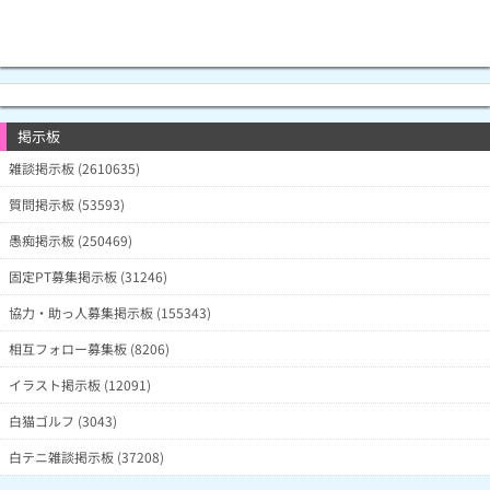
掲示板
雑談掲示板 (2610635)
質問掲示板 (53593)
愚痴掲示板 (250469)
固定PT募集掲示板 (31246)
協力・助っ人募集掲示板 (155343)
相互フォロー募集板 (8206)
イラスト掲示板 (12091)
白猫ゴルフ (3043)
白テニ雑談掲示板 (37208)