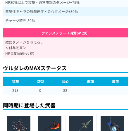
HP80%以上で攻撃・通常攻撃のダメージ+75%
無属性キャラの攻撃速度・会心ダメージ+30%
チャージ時間-30%
クアシステラー（消費SP 29）
敵にダメージを与える 。
＜付与効果＞
HP自動回復(60秒)
ヴルダレのMAXステータス
攻撃
防御
会心
追加
属性
218
0
82
-
-
同時期に登場した武器