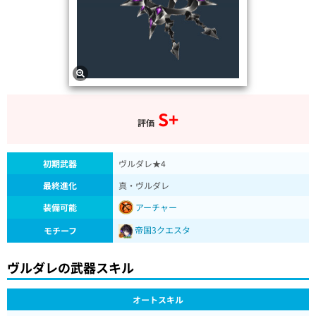
S+
評価
初期武器
ヴルダレ★4
最終進化
真・ヴルダレ
装備可能
アーチャー
帝国3クエスタ
モチーフ
ヴルダレの武器スキル
オートスキル