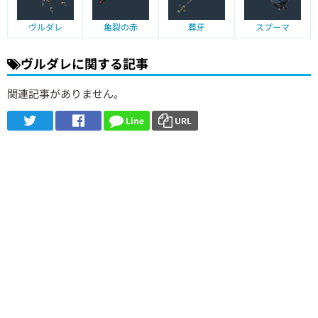
ヴルダレ
亀裂の赤
葬牙
スプーマ
ヴルダレに関する記事
関連記事がありません。
Line
URL