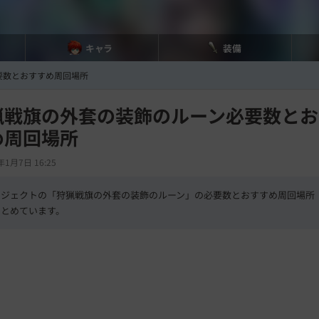
キャラ
装備
要数とおすすめ周回場所
猟戦旗の外套の装飾のルーン必要数とお
め周回場所
年1月7日 16:25
ロジェクトの「狩猟戦旗の外套の装飾のルーン」の必要数とおすすめ周回場所
まとめています。
L
/
U
o
n
a
m
d
u
e
t
d