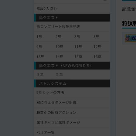
記念金
常設2人協力
島クエスト
狩猟
島コンプリート報酬早見表
1島
2島
3島
8島
9島
10島
11島
12島
13島
14島
15章
16章
島クエスト（NEW WORLD’S）
１章
２章
バトルシステム
9割カットの方法
敵に与えるダメージ計算
職業別の固有アクション
属性キャラと属性ダメージ
バリア一覧