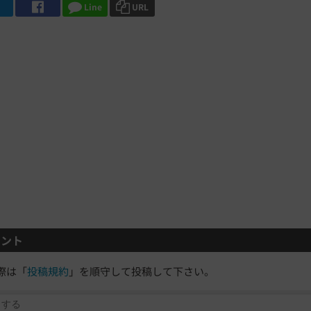
Line
URL
ント
際は「
投稿規約
」を順守して投稿して下さい。