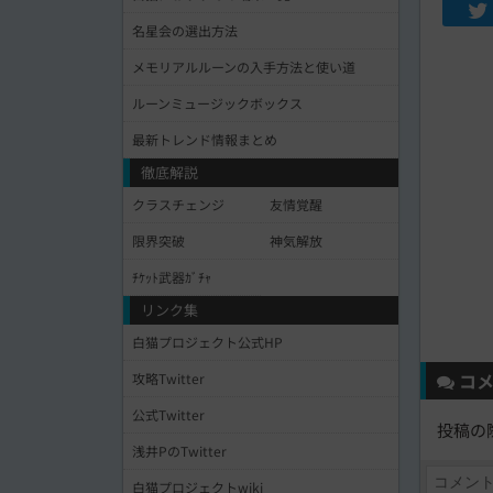
名星会の選出方法
メモリアルルーンの入手方法と使い道
ルーンミュージックボックス
最新トレンド情報まとめ
徹底解説
クラスチェンジ
友情覚醒
限界突破
神気解放
ﾁｹｯﾄ武器ｶﾞﾁｬ
リンク集
白猫プロジェクト公式HP
コメ
攻略Twitter
公式Twitter
投稿の
浅井PのTwitter
白猫プロジェクトwiki