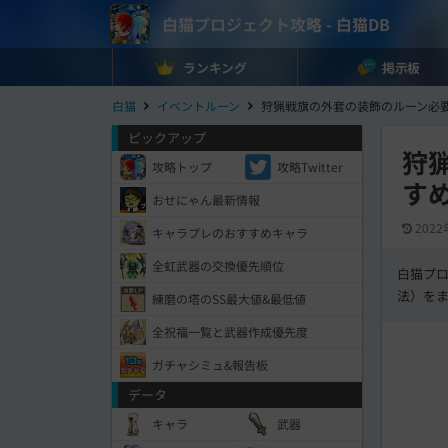
白猫プロジェクト攻略 - 白猫DB
ランキング
掲示板
白猫
イベントルーン
狩猟戦旗の外套の装飾のルーン必
ピックアップ
狩
攻略トップ
攻略Twitter
す
おせにゃん最新情報
2022
キャラプレのおすすめキャラ
全虹武器の交換優先順位
白猫プ
法）を
練磨の塔のSS最大値&最低値
全祝福一覧と武器作成優先度
ガチャシミュ&報告板
データ
キャラ
武器