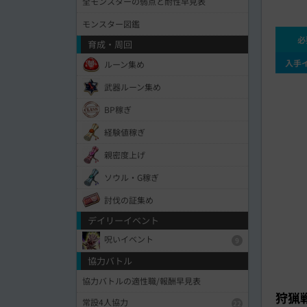
全モンスターの弱点と耐性早見表
モンスター図鑑
必
育成・周回
入手
ルーン集め
武器ルーン集め
BP稼ぎ
経験値稼ぎ
親密度上げ
ソウル・G稼ぎ
討伐の証集め
デイリーイベント
呪いイベント
9
協力バトル
協力バトルの適性職/報酬早見表
狩猟
常設4人協力
22