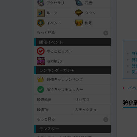
アクセサリ
石板
ルーン
タウン
イベント
称号
もっと見る
6
開催イベント
やることリスト
狩
狩
協力星30
狩
ランキング・ガチャ
関
最強キャラランキング
イベ
所持キャラチェッカー
最強武器
リセマラ
狩猟
最速TA
ガチャシミュ
もっと見る
3
モンスター