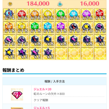
報酬まとめ
報酬 / 入手方法
ジュエル×20
虹のルーンの欠片×800
クリア報酬
ジュエル×5