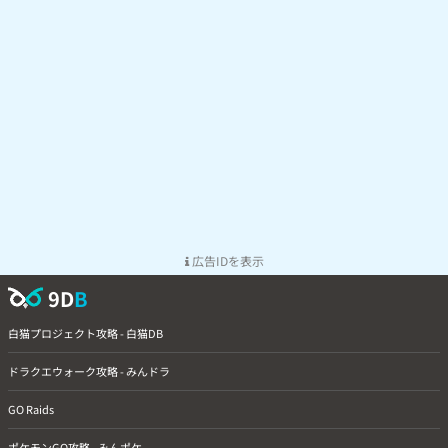
広告IDを表示
9D
B
白猫プロジェクト攻略 - 白猫DB
ドラクエウォーク攻略 - みんドラ
GO Raids
ポケモンGO攻略 - みんポケ