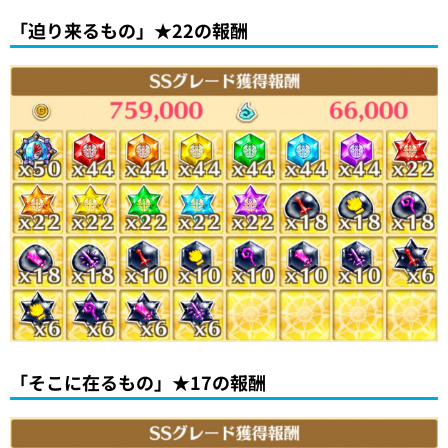
「迫り来るもの」★22の報酬
「そこに在るもの」★17の報酬