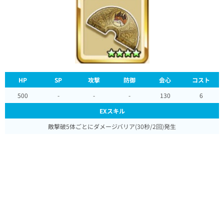
HP
SP
攻撃
防御
会心
コスト
500
-
-
-
130
6
EXスキル
敵撃破5体ごとにダメージバリア(30秒/2回)発生