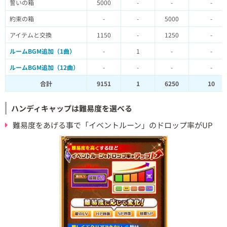
誓いの箱
5000
-
-
-
約束の箱
-
-
5000
-
アイテムと交換
1150
-
1250
-
ルームBGM追加（1曲）
-
1
-
-
ルームBGM追加（12曲）
-
-
-
-
合計
9151
1
6250
10
ハンディキャップは難易度を選べる
難易度をあげる事で「イベントルーン」のドロップ率がUP