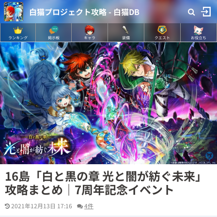
白猫プロジェクト攻略 - 白猫DB
ランキング
掲示板
キャラ
装備
クエスト
お役立ち
16島「白と黒の章 光と闇が紡ぐ未来」
攻略まとめ｜7周年記念イベント
2021年12月13日 17:16
4件