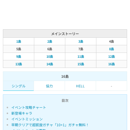
メインストーリー
1島
2島
3島
4島
5島
6島
7島
8島
9島
10島
11島
12島
13島
14島
15島
16島
16島
シングル
協力
HELL
-
目次
イベント攻略チャート
新登場キャラ
イベントミッション
早期クリアで超凱旋ガチャ「10+1」ガチャ無料！