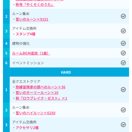
・
称号「やくそくのうた」
ルーン集め
2
・
誓いのルーン×9151
アイテム交換所
3
・
スタンプ4種
4
建物の強化
5
ルームBGM追加（1曲）
6
イベントミッション
HARD
全クエストクリア
・
熟練冒険家の調べのルーン×36
1
・
誓いのホーリールーン×10
・
剣「ロウブレイク・ゼスト」×1
ルーン集め
2
・
誓いのハイルーン×6250
アイテム交換所
3
・
アクセサリ2種