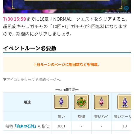
7/30 15:59
までに16章「NORMAL」クエストをクリアすると、
超凱旋キャラガチャの「10回+1」ガチャが1回無料になります
ので、期間内にクリアしましょう。
イベントルーン必要数
※各ルーンのページに周回数などを掲載。
▼アイコンをタップで詳細ページへ。
用途
誓い
旋律
誓いハイ
誓いホーリ
建物
「約束の石碑」
の強化
3001
-
-
10