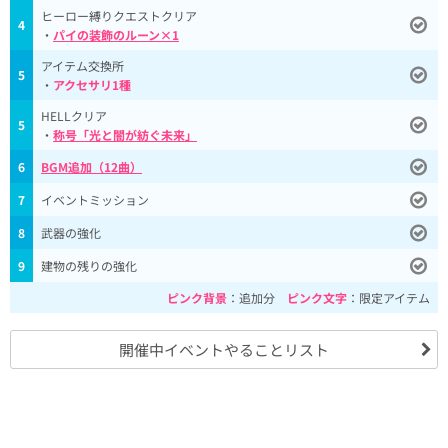
ヒーロー縛りクエストクリア
4
・
パイの装飾のルーン×1
アイテム交換所
5
・
アクセサリ1種
HELLクリア
5
・
称号「光と闇が紡ぐ未来」
6
BGM追加（12曲）
7
イベントミッション
8
武器の強化
9
建物の残りの強化
ピンク背景
：追加分
ピンク文字
：限定アイテム
開催中イベントやることリスト