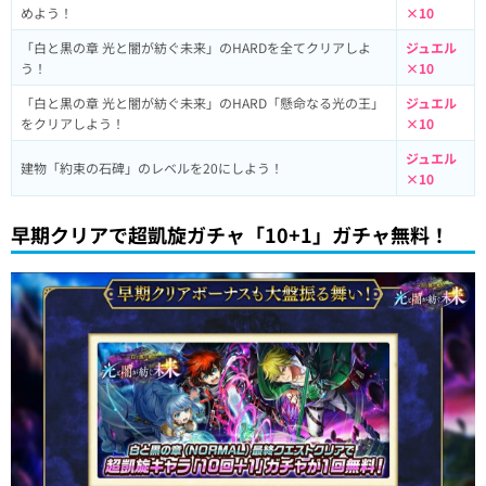
めよう！
×10
「白と黒の章 光と闇が紡ぐ未来」のHARDを全てクリアしよ
ジュエル
う！
×10
「白と黒の章 光と闇が紡ぐ未来」のHARD「懸命なる光の王」
ジュエル
をクリアしよう！
×10
ジュエル
建物「約束の石碑」のレベルを20にしよう！
×10
早期クリアで超凱旋ガチャ「10+1」ガチャ無料！