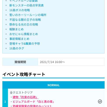
イベントルーン必要数
新モンスターの弱点早見表
16島ボスの攻略
誓いのホーリールーンの場所
不屈なる闇の王子の攻略
懸命なる光の王の攻略
報酬まとめ
おせにゃん情報まとめ
事前情報まとめ
登場キャラ&職業の予想
16島のタグ
開催期間
2021/7/14 16:00～
イベント攻略チャート
NORMAL
全クエストクリア
・
建物「約束の石碑」
1
・
ビジュアルボード「白と黒の章」
・
熟練冒険家の旋律のルーン×1