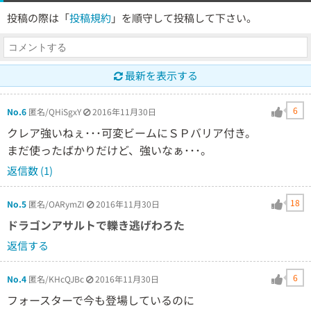
投稿の際は「
投稿規約
」を順守して投稿して下さい。
最新を表示する
6
No.6
匿名/QHiSgxY
2016年11月30日
クレア強いねぇ･･･可変ビームにＳＰバリア付き。
まだ使ったばかりだけど、強いなぁ･･･。
返信数 (1)
18
No.5
匿名/OARymZI
2016年11月30日
ドラゴンアサルトで轢き逃げわろた
返信する
6
No.4
匿名/KHcQJBc
2016年11月30日
フォースターで今も登場しているのに