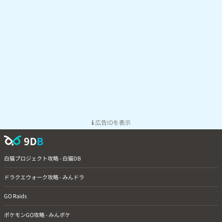
広告IDを表示
9D
B
白猫プロジェクト攻略 - 白猫DB
ドラクエウォーク攻略 - みんドラ
GO Raids
ポケモンGO攻略 - みんポケ