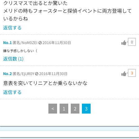
クリスマスで出るとか驚いた
メリドの時もフォースターと探偵イベントに両方登場して
いるからね
返信する
0
No.1
匿名/NoM0ZEI
2016年11月30日
嫌な予感しかしない（
返信数 (1)
3
No.2
匿名/EjiJR0Y
2016年11月30日
意表を突いてリニアとか乗らないかな
返信する
<
1
2
3