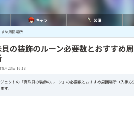
キャラ
装備
すすめ周回場所
珠貝の装飾のルーン必要数とおすすめ周
所
年8月23日 16:18
ロジェクトの「真珠貝の装飾のルーン」の必要数とおすすめ周回場所（入手方
います。
L
o
/
U
a
n
d
m
e
u
d
t
:
e
7
0