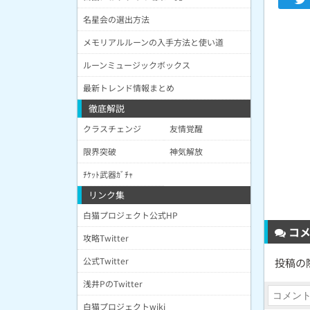
名星会の選出方法
メモリアルルーンの入手方法と使い道
ルーンミュージックボックス
最新トレンド情報まとめ
徹底解説
クラスチェンジ
友情覚醒
限界突破
神気解放
ﾁｹｯﾄ武器ｶﾞﾁｬ
リンク集
白猫プロジェクト公式HP
コメ
攻略Twitter
公式Twitter
投稿の
浅井PのTwitter
白猫プロジェクトwiki