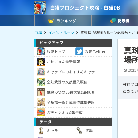
白猫プロジェクト攻略 - 白猫DB
ランキング
掲示板
白猫
イベントルーン
真珠貝の装飾のルーン必要数とお
ピックアップ
真
攻略トップ
攻略Twitter
場
おせにゃん最新情報
2022
キャラプレのおすすめキャラ
全虹武器の交換優先順位
白猫プ
とめて
練磨の塔のSS最大値&最低値
全祝福一覧と武器作成優先度
ガチャシミュ&報告板
データ
キャラ
武器