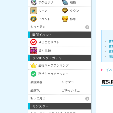
アクセサリ
石板
ルーン
タウン
イベント
称号
もっと見る
6
開催イベント
真
やることリスト
真
協力星30
真
関
ランキング・ガチャ
最強キャラランキング
イベ
所持キャラチェッカー
真珠
最強武器
リセマラ
最速TA
ガチャシミュ
もっと見る
3
モンスター