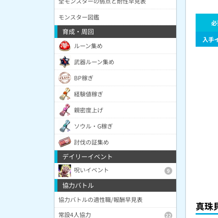
全モンスターの弱点と耐性早見表
モンスター図鑑
必
育成・周回
入手
ルーン集め
武器ルーン集め
BP稼ぎ
経験値稼ぎ
親密度上げ
ソウル・G稼ぎ
討伐の証集め
デイリーイベント
呪いイベント
9
協力バトル
協力バトルの適性職/報酬早見表
真珠
常設4人協力
22