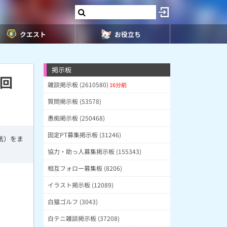
クエスト
お役立ち
掲示板
回
雑談掲示板 (2610580)
16分前
質問掲示板 (53578)
愚痴掲示板 (250468)
固定PT募集掲示板 (31246)
法）をま
協力・助っ人募集掲示板 (155343)
相互フォロー募集板 (8206)
イラスト掲示板 (12089)
白猫ゴルフ (3043)
白テニ雑談掲示板 (37208)