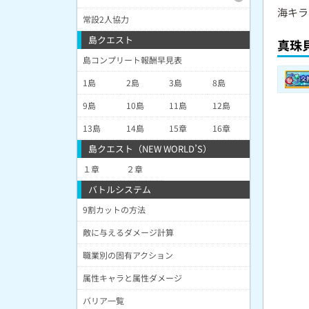
海キラ
常設2人協力
島クエスト
真珠
島コンプリート報酬早見表
1島
2島
3島
8島
9島
10島
11島
12島
13島
14島
15章
16章
島クエスト（NEW WORLD’S）
１章
２章
バトルシステム
9割カットの方法
敵に与えるダメージ計算
職業別の固有アクション
属性キャラと属性ダメージ
バリア一覧