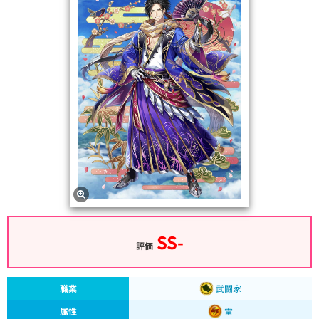
SS-
評価
職業
武闘家
属性
雷