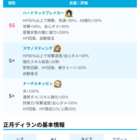
相性
武器 / 評価
ハードラックブレイカー
HP50%以上で移動、攻速+30%、AS強化+50%
SS
攻撃+50%、会心ダメ+30%
感電状態の敵に威力+200%
HP回復、自動復活
スサノスティング
HP80%以上で攻撃速度/会心ダメ+50%
S+
強化スキル延長+20秒
即死回避、HP回復、被ダメージ-50％
自動復活
ナーデルキッセン
炎+150%
S+
通常ダメ/スキル強化+30％
防御力/攻撃速度/会心ダメ+50%
HP回復、HP吸収(1%/上限300)
正月ディランの基本情報
レア
★4
タイプ
サポート