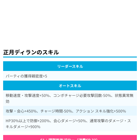
正月ディランのスキル
リーダースキル
パーティの獲得親密度+5
オートスキル
移動速度・攻撃速度+50%、コンボチャージ必要攻撃回数-50%、状態異常無
効
攻撃・会心+450%、チャージ時間-50%、アクション スキル強化+500%
HP30%以上で防御+200%、会心ダメージ+50%、通常攻撃のダメージ・ス
キルダメージ+900%
S1：謹賀新年ブロー（消費SP 33）