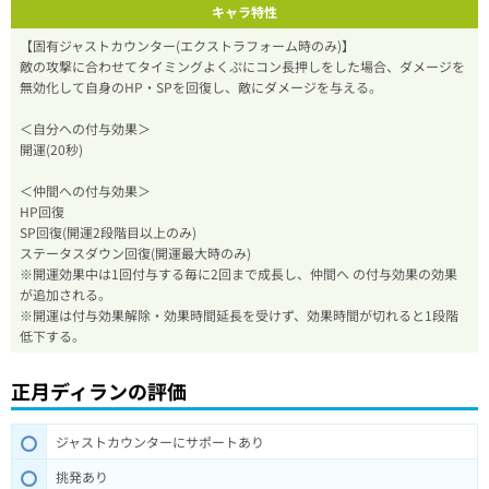
キャラ特性
【固有ジャストカウンター(エクストラフォーム時のみ)】
敵の攻撃に合わせてタイミングよくぷにコン長押しをした場合、ダメージを
無効化して自身のHP・SPを回復し、敵にダメージを与える。
＜自分への付与効果＞
開運(20秒)
＜仲間への付与効果＞
HP回復
SP回復(開運2段階目以上のみ)
ステータスダウン回復(開運最大時のみ)
※開運効果中は1回付与する毎に2回まで成長し、仲間へ の付与効果の効果
が追加される。
※開運は付与効果解除・効果時間延長を受けず、効果時間が切れると1段階
低下する。
正月ディランの評価
ジャストカウンターにサポートあり
挑発あり