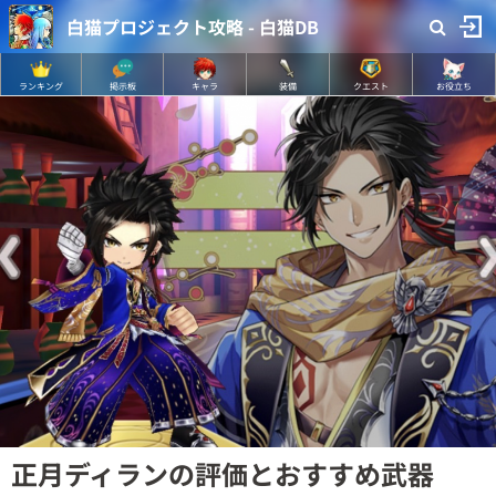
白猫プロジェクト攻略 - 白猫DB
ランキング
掲示板
キャラ
装備
クエスト
お役立ち
正月ディランの評価とおすすめ武器