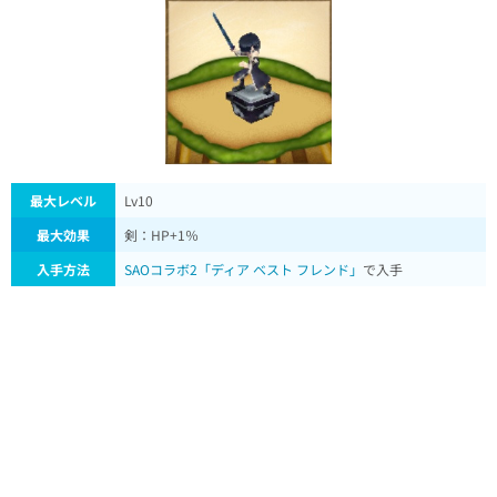
最大レベル
Lv10
最大効果
剣：HP+1％
入手方法
SAOコラボ2「ディア ベスト フレンド」
で入手