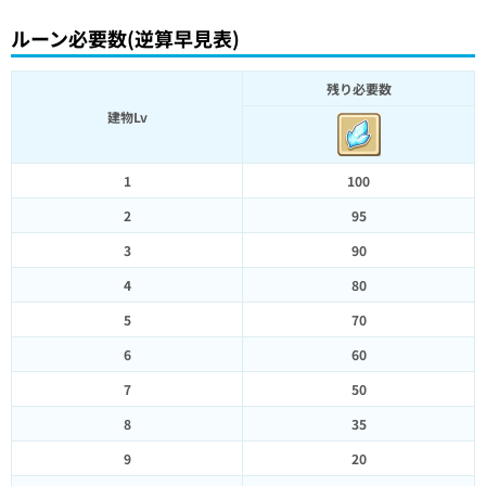
ルーン必要数(逆算早見表)
残り必要数
建物Lv
1
100
2
95
3
90
4
80
5
70
6
60
7
50
8
35
9
20