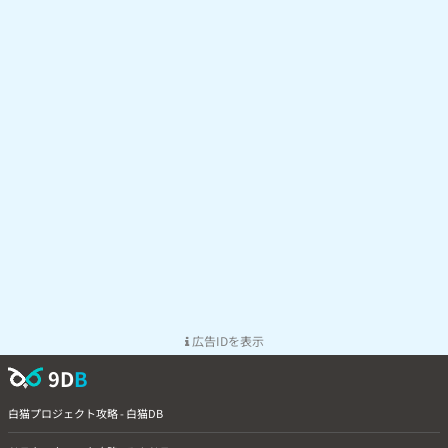
広告IDを表示
9D
B
白猫プロジェクト攻略 - 白猫DB