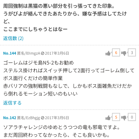
周回強制は黒猫の悪い部分を引っ張ってきた印象。
うがぴよが絡んできたあたりから、嫌な予感はしてたけ
ど、
ここまでにしちゃうとはなー
返信数 (2)
6
3
No.144
匿名/l0ImgzA
2017年3月6日
ゴーレムはジモ島N5-2もお勧め
ステルス掛ければスイッチ押して2面行ってゴーレム倒して
ボス面行くだけの簡単作業
赤バリアの強制戦闘もなしで、しかもボス面雑魚だけだか
ら倒れるモーション短いのもいい
返信する
5
0
No.142
匿名/EzBhgjg
2017年3月6日
ソアラチャレンジのゆめとうつつの竜も邪竜ですよ。
まだ周回終わってなかったら、そこも良いかも。