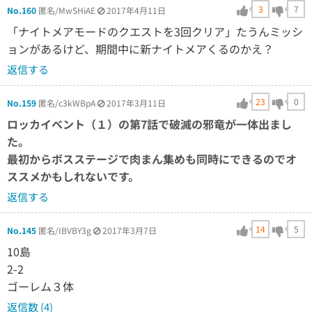
3
7
No.160
匿名/MwSHiAE
2017年4月11日
「ナイトメアモードのクエストを3回クリア」たうんミッシ
ョンがあるけど、期間中に新ナイトメアくるのかえ？
返信する
23
0
No.159
匿名/c3kWBpA
2017年3月11日
ロッカイベント（１）の第7話で破滅の邪竜が一体出まし
た。
最初からボスステージで肉まん集めも同時にできるのでオ
ススメかもしれないです。
返信する
14
5
No.145
匿名/IBVBY3g
2017年3月7日
10島
2-2
ゴーレム３体
返信数 (4)