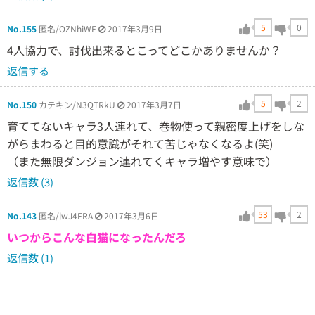
5
0
No.155
匿名/OZNhiWE
2017年3月9日
4人協力で、討伐出来るとこってどこかありませんか？
返信する
5
2
No.150
カテキン/N3QTRkU
2017年3月7日
育ててないキャラ3人連れて、巻物使って親密度上げをしな
がらまわると目的意識がそれて苦じゃなくなるよ(笑)
（また無限ダンジョン連れてくキャラ増やす意味で）
返信数 (3)
53
2
No.143
匿名/lwJ4FRA
2017年3月6日
いつからこんな白猫になったんだろ
返信数 (1)