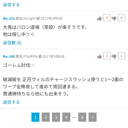
返信する
8
0
No.131
匿名/IUiJgYY
2017年3月6日
大鬼はバロン道場（常設）が楽そうです。
他は探し中＞＜
返信数 (6)
2
1
No.140
匿名/F5aRYYk
2017年3月6日
ゴーレム討伐…
破滅級を 正月ヴィルのチャージスラッシュ使うと1〜2面の
ワープ全無視して進めて周回速まる。
貫通弾持ちなら他にも出来そう。
返信する
...
1
2
3
4
6
>