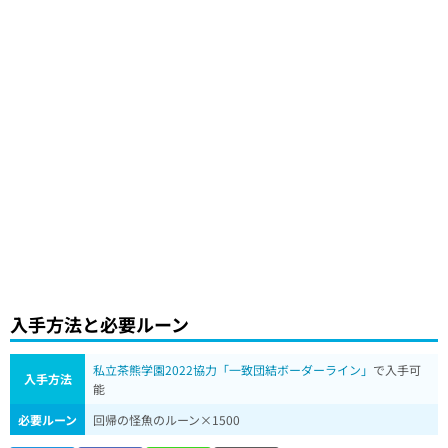
入手方法と必要ルーン
私立茶熊学園2022協力「一致団結ボーダーライン」
で入手可
入手方法
能
必要ルーン
回帰の怪魚のルーン×1500