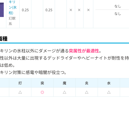
キリ
なし
ン(氷
0.25
0.25
×
×
×
柱)
なし
幻獣
系
職種
キリンの氷柱以外にダメージが通る
突属性が最適性
。
性以外は大量に出現するデッドライダーやヘビーナイトが耐性を
は低め。
キリン対策に感電や暗闇が役立つ。
打
突
魔
炎
水
△
◎
△
△
△