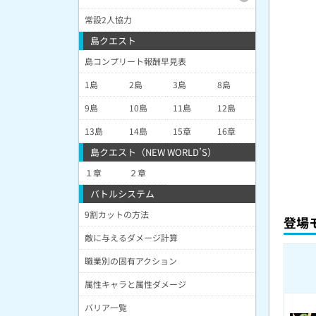
常設2人協力
島クエスト
島コンプリート報酬早見表
1島
2島
3島
8島
9島
10島
11島
12島
13島
14島
15章
16章
島クエスト（NEW WORLD’S）
１章
２章
バトルシステム
9割カットの方法
登場
敵に与えるダメージ計算
職業別の固有アクション
属性キャラと属性ダメージ
バリア一覧