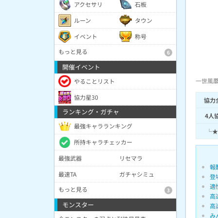
アクセサリ
石板
ルーン
タウン
イベント
称号
もっと見る
6
開催イベント
一世風
やることリスト
協力星30
協力
ランキング・ガチャ
4人
最強キャラランキング
└★
所持キャラチェッカー
最強武器
リセマラ
報
最速TA
ガチャシミュ
登
適
もっと見る
3
高
モンスター
高
み