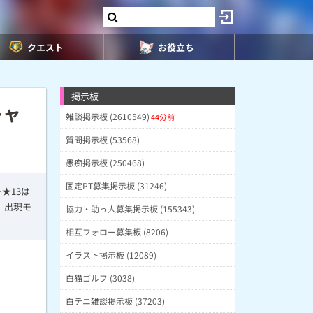
クエスト
お役立ち
掲示板
キャ
雑談掲示板 (2610549)
44分前
質問掲示板 (53568)
愚痴掲示板 (250468)
固定PT募集掲示板 (31246)
★13は
、出現モ
協力・助っ人募集掲示板 (155343)
相互フォロー募集板 (8206)
イラスト掲示板 (12089)
白猫ゴルフ (3038)
白テニ雑談掲示板 (37203)