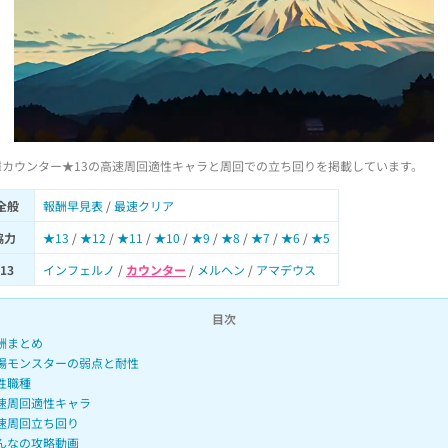
蘼カウンター★13の高速周回適性キャラと周回での立ち回りを掲載しています。
全般
報酬早見表
/
最速クリア
協力
★13
/
★12
/
★11
/
★10
/
★9
/
★8
/
★7
/
★6
/
★5
13
インフェルノ
/
カウンター
/
メルヘン
/
アマデウス
目次
酬まとめ
場モンスターの弱点と耐性
性職種
速周回適性キャラ
速周回立ち回り
んなの攻略動画