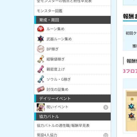
全モンスターの弱点と耐性早見表
モンスター図鑑
報酬
育成・周回
ルーン集め
初回ク
武器ルーン集め
獲
BP稼ぎ
経験値稼ぎ
報酬例
親密度上げ
3フロ
ソウル・G稼ぎ
討伐の証集め
デイリーイベント
呪いイベント
9
協力バトル
協力バトルの適性職/報酬早見表
常設4人協力
22