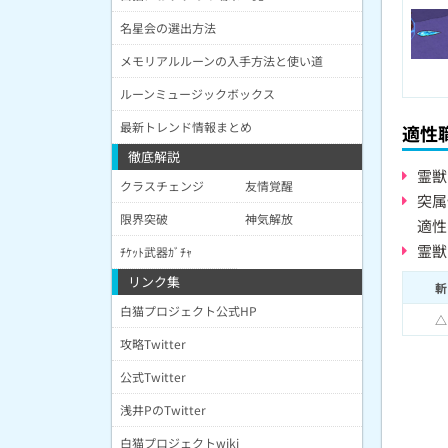
名星会の選出方法
メモリアルルーンの入手方法と使い道
ルーンミュージックボックス
最新トレンド情報まとめ
適性
徹底解説
霊獣
クラスチェンジ
友情覚醒
突属
限界突破
神気解放
適性
霊獣
ﾁｹｯﾄ武器ｶﾞﾁｬ
リンク集
斬
白猫プロジェクト公式HP
△
攻略Twitter
公式Twitter
浅井PのTwitter
白猫プロジェクトwiki