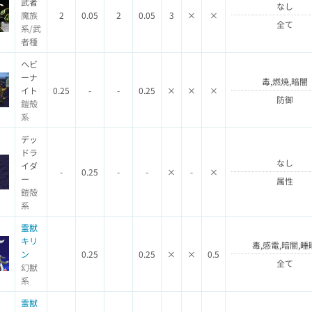
武者
なし
魔族
2
0.05
2
0.05
3
×
×
全て
系/武
者種
ヘビ
ーナ
毒,燃焼,暗闇
イト
0.25
-
-
0.25
×
×
×
防御
鎧殻
系
デッ
ドラ
なし
イダ
-
0.25
-
-
×
-
×
ー
属性
鎧殻
系
霊獣
キリ
毒,感電,暗闇,睡
ン
0.25
0.25
×
×
0.5
全て
幻獣
系
霊獣