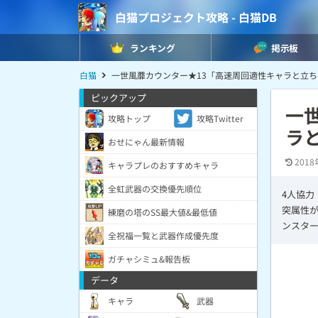
白猫プロジェクト攻略 - 白猫DB
ランキング
掲示板
白猫
一世風蘼カウンター★13「高速周回適性キャラと立
ピックアップ
一
攻略トップ
攻略Twitter
ラ
おせにゃん最新情報
2018
キャラプレのおすすめキャラ
全虹武器の交換優先順位
4人協力
突属性
練磨の塔のSS最大値&最低値
ンスタ
全祝福一覧と武器作成優先度
ガチャシミュ&報告板
データ
キャラ
武器