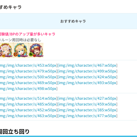
すめキャラ
おすすめキャラ
経験値/BPのアップ量が多いキャラ
※ルーン周回時は必要なし
img:/img/character/s/453:w50px
]
[img:/img/character/s/467:w50px
]
img:/img/character/s/479:w50px
]
[img:/img/character/s/499:w50px
]
img:/img/character/s/500:w50px
]
[img:/img/character/s/424:w50px
]
img:/img/character/s/469:w50px
]
[img:/img/character/s/493:w50px
]
img:/img/character/s/498:w50px
]
img:/img/character/s/514:w50px
]
[img:/img/character/s/427:w50px
]
img:/img/character/s/485:w50px
]
[img:/img/character/s/459:w50px
]
img:/img/character/s/452:w50px
]
[img:/img/character/s/385:w50px
]
img:/img/character/s/463:w50px
]
[img:/img/character/s/477:w50px
]
周回立ち回り