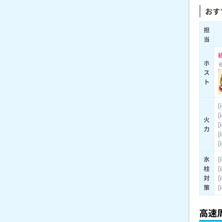
おす
担
当
ホ
ス
ト
[
[
火
[
力
[
[
氷
[
柱
[
対
[
策
[
高速