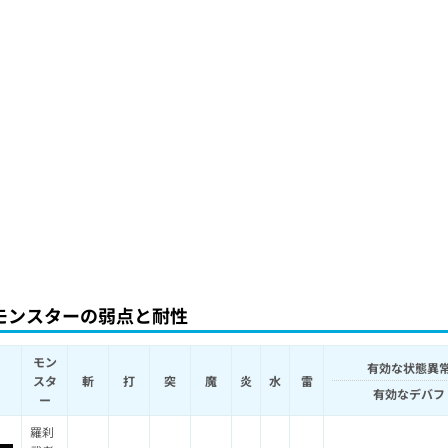
モンスターの弱点と耐性
モン
有効な状態異
スタ
斬
打
突
魔
炎
水
雷
有効なデバフ
ー
羅刹