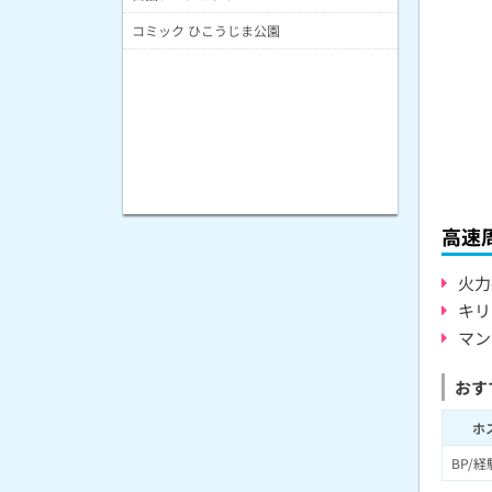
コミック ひこうじま公園
高速
火力
キリ
マン
おす
ホ
BP/経