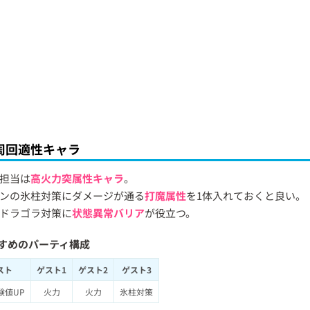
周回適性キャラ
担当は
高火力突属性キャラ
。
ンの氷柱対策にダメージが通る
打魔属性
を1体入れておくと良い。
ドラゴラ対策に
状態異常バリア
が役立つ。
すめのパーティ構成
スト
ゲスト1
ゲスト2
ゲスト3
験値UP
火力
火力
氷柱対策