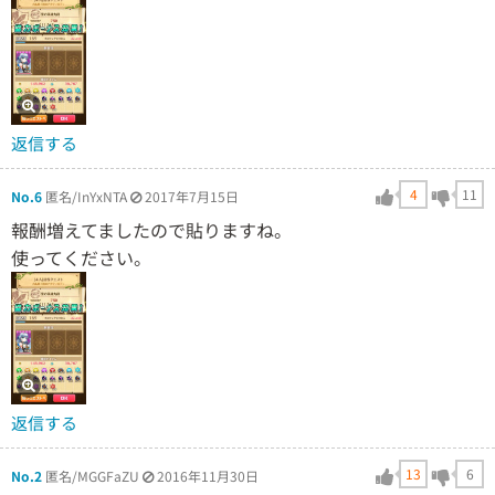
返信する
4
11
No.6
匿名/InYxNTA
2017年7月15日
報酬増えてましたので貼りますね。
使ってください。
返信する
13
6
No.2
匿名/MGGFaZU
2016年11月30日