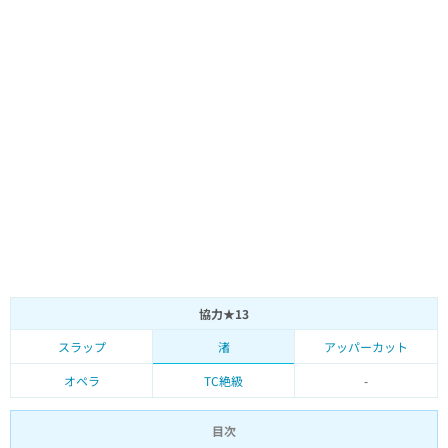
協力★13
スラップ
渚
アッパーカット
オペラ
TC絶級
-
目次