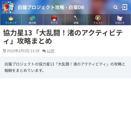
白猫プロジェクト攻略 - 白猫DB
ランキング
掲示板
キャラ
装備
クエスト
お役立ち
協力星13「大乱闘！渚のアクティビテ
ィ」攻略まとめ
2020年2月3日 21:38
11件
白猫プロジェクトの協力星13「大乱闘！渚のアクティビティ」の攻略と
報酬をまとめています。