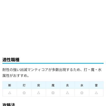
適性職種
耐性の強い凶滅マンティコアが多数出現するため、打・魔・水
属性がおすすめ。
斬
打
突
魔
炎
水
雷
△
◎
△
◎
△
◎
△
攻略法