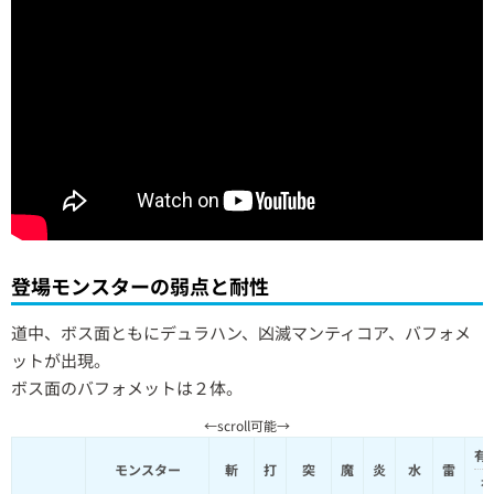
登場モンスターの弱点と耐性
道中、ボス面ともにデュラハン、凶滅マンティコア、バフォメ
ットが出現。
ボス面のバフォメットは２体。
有
モンスター
斬
打
突
魔
炎
水
雷
有