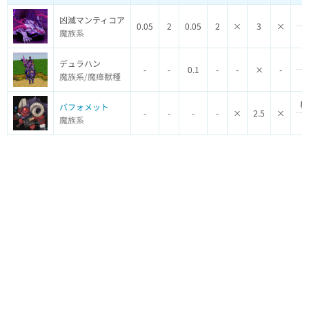
凶滅マンティコア
0.05
2
0.05
2
×
3
×
魔族系
デュラハン
-
-
0.1
-
-
×
-
魔族系/魔瘴獣種
極
バフォメット
-
-
-
-
×
2.5
×
魔族系