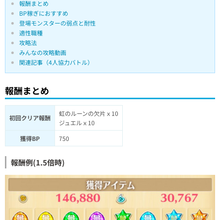
報酬まとめ
BP稼ぎにおすすめ
登場モンスターの弱点と耐性
適性職種
攻略法
みんなの攻略動画
関連記事（4人協力バトル）
報酬まとめ
虹のルーンの欠片ｘ10
初回クリア報酬
ジュエルｘ10
獲得BP
750
報酬例(1.5倍時)