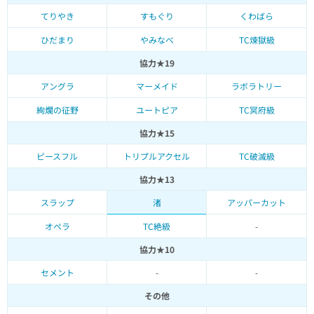
てりやき
すもぐり
くわばら
ひだまり
やみなべ
TC煉獄級
協力★19
アングラ
マーメイド
ラボラトリー
絢爛の征野
ユートピア
TC冥府級
協力★15
ピースフル
トリプルアクセル
TC破滅級
協力★13
スラップ
渚
アッパーカット
オペラ
TC絶級
-
協力★10
セメント
-
-
その他