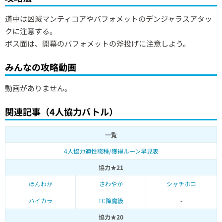
道中は凶滅マンティコアやバフォメットのデンジャラスアタッ
クに注意する。
ボス面は、開幕のバフォメットの斧投げに注意しよう。
みんなの攻略動画
動画がありません。
関連記事（4人協力バトル）
一覧
4人協力適性職種/獲得ルーン早見表
協力★21
ほんわか
さわやか
シャチホコ
ハイカラ
TC降魔級
-
協力★20