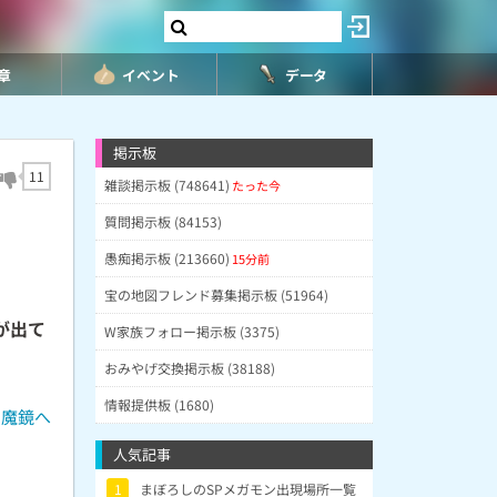
8章
イベント
データ
掲示板
11
雑談掲示板 (748641)
たった今
質問掲示板 (84153)
愚痴掲示板 (213660)
15分前
宝の地図フレンド募集掲示板 (51964)
が出て
W家族フォロー掲示板 (3375)
おみやげ交換掲示板 (38188)
情報提供板 (1680)
の魔鏡へ
人気記事
1
まぼろしのSPメガモン出現場所一覧