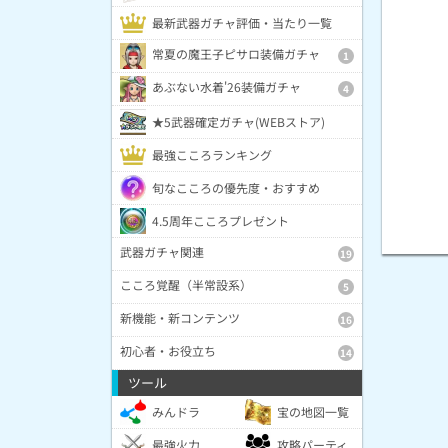
最新武器ガチャ評価・当たり一覧
常夏の魔王子ピサロ装備ガチャ
1
あぶない水着'26装備ガチャ
4
★5武器確定ガチャ(WEBストア)
最強こころランキング
旬なこころの優先度・おすすめ
4.5周年こころプレゼント
武器ガチャ関連
19
こころ覚醒（半常設系）
5
新機能・新コンテンツ
16
初心者・お役立ち
14
ツール
みんドラ
宝の地図一覧
最強火力
攻略パーティ