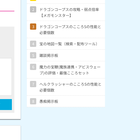
2
ドラゴンコープスの攻略・弱点倍率
【メガモンスター】
3
ドラゴンコープスのこころSの性能と
必要個数
4
宝の地図一覧（検索・配布ツール）
5
雑談掲示板
6
魔力の宝鞭(魔族連携・アビスウェー
ブ)の評価・最強こころセット
7
ヘルクラッシャーのこころSの性能と
必要個数
8
愚痴掲示板