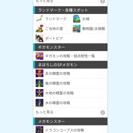
もっと見る
7
ランドマーク・各種スポット
ランドマーク
お城
ご当地の里
動物園/水族館
ポートピア
ギガモンスター
ギガモンの攻略・弱点耐性一覧
まぼろしのSPメガモン
炎の精霊の攻略
風の精霊の攻略
大地の精霊の攻略
水の精霊の攻略
もっと見る
1
メガモンスター
ドラゴンコープスの攻略