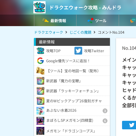
ドラクエウォーク攻略 - みんドラ
最新情報
ツール
ドラクエウォーク
じごくの魔鏡
コメントNo.104
最新情報
No.10
攻略TOP
攻略Twitter
メイ
Google優先ソースに追加！
キャッ
【ツール】宝の地図一覧（配布）
キャッ
新武器「魔力の宝鞭」
キャッ
ヒャド
新武器「ラッキーフォーチュン」
くる
夏のWピックアップ'26復刻ガチャ
全部
あぶない水着2026
3
まぼろしSPメガモン(四精霊)
6
メガモン「ドラゴンコープス」