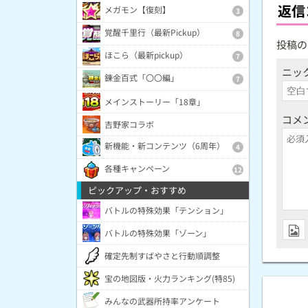
返信
メガモン【復刻】
3
覚醒千里行（最新Pickup）
8
投稿の
ほこら（最新pickup）
7
ニッ
錬金百式「〇〇編」
7
メインストーリー「18章」
コメ
吉野家コラボ
新機能・新コンテンツ（6周年）
4
各種キャンペーン
12
ピックアップ・おすすめ
バトルの特殊効果「テンション」
バトルの特殊効果「ゾーン」
確定先制すばやさと行動順調整
宝の地図版・火力ランキング(特85)
みんなの武器所持率アンケート