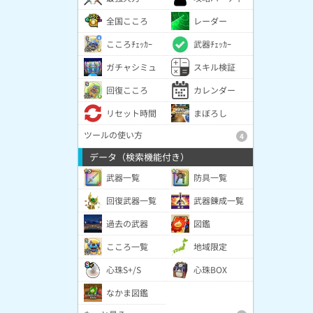
全国こころ
レーダー
こころﾁｪｯｶｰ
武器ﾁｪｯｶｰ
ガチャシミュ
スキル検証
回復こころ
カレンダー
リセット時間
まぼろし
ツールの使い方
4
データ（検索機能付き）
武器一覧
防具一覧
回復武器一覧
武器錬成一覧
過去の武器
図鑑
こころ一覧
地域限定
心珠S+/S
心珠BOX
なかま図鑑