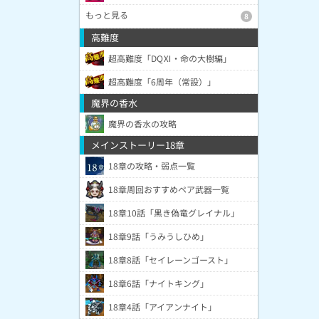
もっと見る
8
高難度
超高難度「DQⅪ・命の大樹編」
超高難度「6周年（常設）」
魔界の香水
魔界の香水の攻略
メインストーリー18章
18章の攻略・弱点一覧
18章周回おすすめペア武器一覧
18章10話「黒き偽竜グレイナル」
18章9話「うみうしひめ」
18章8話「セイレーンゴースト」
18章6話「ナイトキング」
18章4話「アイアンナイト」