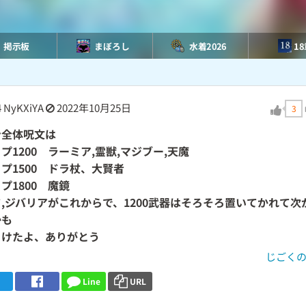
掲示板
まぼろし
水着2026
1
4
NyKXiYA
2022年10月25日
3
ン全体呪文は
プ1200 ラーミア,霊獣,マジブー,天魔
プ1500 ドラ杖、大賢者
プ1800 魔鏡
,ジバリアがこれからで、1200武器はそろそろ置いてかれて次
かも
引けたよ、ありがとう
じごく
Line
URL