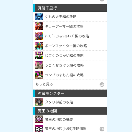
覚醒千里行
くもの大王編の攻略
キラーアーマー編の攻略
ｱｰｸﾃﾞｰﾓﾝ＆ﾜｲﾄｷﾝｸﾞ編の攻略
ボーンファイター編の攻略
じごくのつかい編の攻略
うごくせきぞう編の攻略
ランプのまじん編の攻略
もっと見る
10
強敵モンスター
タタリ御前の攻略
魔王の地図
魔王の地図の概要
魔王の地図(Lv99)攻略情報
10