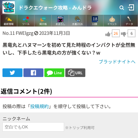
ドラクエウォーク攻略 - みんドラ
最新情報
ツール
掲示板
まぼろし
水着2026
18章
イベント
データ
No.11
FWElgzg
2023年11月3日
26
6
黒竜丸とハヌマーンを初めて見た時程のインパクトが全然無
いし、下手したら黒竜丸の方が強くない？w
ブラッドナイトへ
Line
URL
返信コメント(2件)
投稿の際は「
投稿規約
」を順守して投稿して下さい。
ニックネーム
※トリップ利用可