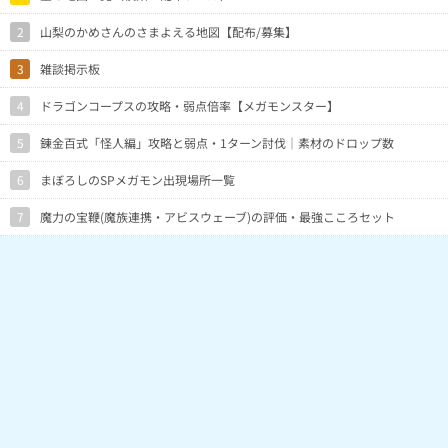
2
山梨のかめさんのさまよえる地図【配布/募集】
3
雑談掲示板
4
ドラゴンコープスの攻略・弱点倍率【メガモンスター】
5
錬金百式「怪人編」攻略と弱点・1ターン討伐｜素材のドロップ数
6
まぼろしのSPメガモン出現場所一覧
7
魔力の宝鞭(魔族連携・アビスウェーブ)の評価・最強こころセット