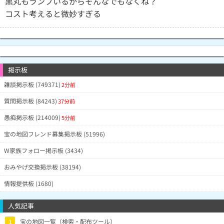
黒丸もランプいるからそんなでもなくね？
コスト考えると微妙すぎる
掲示板
雑談掲示板 (749371)
2分前
質問掲示板 (84243)
37分前
愚痴掲示板 (214009)
5分前
宝の地図フレンド募集掲示板 (51996)
W家族フォロー掲示板 (3434)
おみやげ交換掲示板 (38194)
情報提供板 (1680)
人気記事
1
宝の地図一覧（検索・配布ツール）