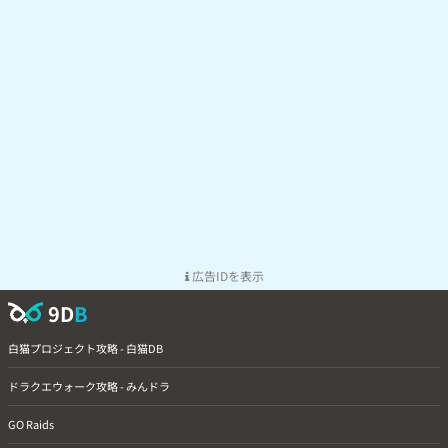
広告IDを表示
9D
B
白猫プロジェクト攻略 - 白猫DB
ドラクエウォーク攻略 - みんドラ
GO Raids