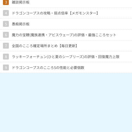
3
雑談掲示板
4
ドラゴンコープスの攻略・弱点倍率【メガモンスター】
5
愚痴掲示板
6
魔力の宝鞭(魔族連携・アビスウェーブ)の評価・最強こころセット
7
全国のこころ確定場所まとめ【毎日更新】
8
ラッキーフォーチュン(ひと夏のシーブリーズ)の評価・回復魔力上限
9
ドラゴンコープスのこころSの性能と必要個数