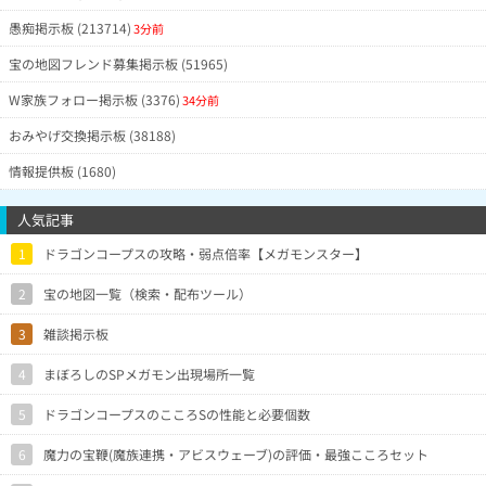
愚痴掲示板 (213714)
3分前
宝の地図フレンド募集掲示板 (51965)
W家族フォロー掲示板 (3376)
34分前
おみやげ交換掲示板 (38188)
情報提供板 (1680)
人気記事
1
ドラゴンコープスの攻略・弱点倍率【メガモンスター】
2
宝の地図一覧（検索・配布ツール）
3
雑談掲示板
4
まぼろしのSPメガモン出現場所一覧
5
ドラゴンコープスのこころSの性能と必要個数
6
魔力の宝鞭(魔族連携・アビスウェーブ)の評価・最強こころセット