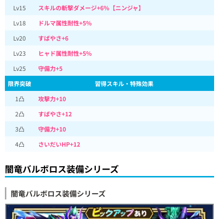
Lv15
スキルの斬撃ダメージ+6%【ニンジャ】
Lv18
ドルマ属性耐性+5%
Lv20
すばやさ+6
Lv23
ヒャド属性耐性+5%
Lv25
守備力+5
限界突破
習得スキル・特殊効果
1凸
攻擊力+10
2凸
すばやさ+12
3凸
守備力+10
4凸
さいだいHP+12
闇竜バルボロス装備シリーズ
闇竜バルボロス装備シリーズ