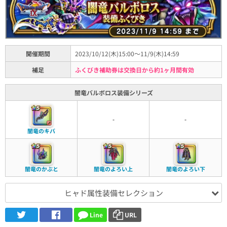
開催期間
2023/10/12(木)15:00～11/9(木)14:59
補足
ふくびき補助券は交換日から約1ヶ月間有効
闇竜バルボロス装備シリーズ
-
-
闇竜のキバ
闇竜のかぶと
闇竜のよろい上
闇竜のよろい下
ヒャド属性装備セレクション
Line
URL