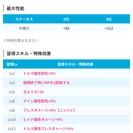
最大性能
ステータス
0凸
4凸
守備力
+85
+112
※特殊効果は含まない
習得スキル・特殊効果
習得Lv
習得スキル・特殊効果
Lv1
ドルマ属性耐性+5%
Lv3
戦闘終了時にMPを2回復する
Lv5
きようさ+10
Lv8
デイン属性耐性+5%
Lv8
ブレスダメージ+4%【ニンジャ】
Lv10
ヒャド属性ダメージ+9%
Lv12
ドルマ属性ブレスダメージ+9%