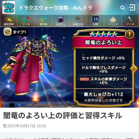
ドラクエウォーク攻略 - みんドラ
最新情報
ツール
掲示板
まぼろし
水着2026
18章
イベント
データ
闇竜のよろい上の評価と習得スキル
2023年10月17日 16:55