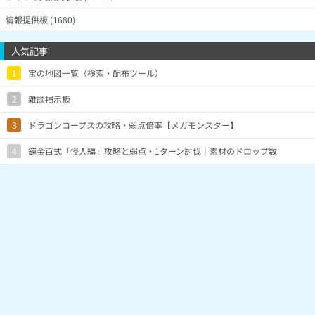
情報提供板 (1680)
人気記事
1
宝の地図一覧（検索・配布ツール）
2
雑談掲示板
3
ドラゴンコープスの攻略・弱点倍率【メガモンスター】
4
錬金百式「怪人編」攻略と弱点・1ターン討伐｜素材のドロップ数