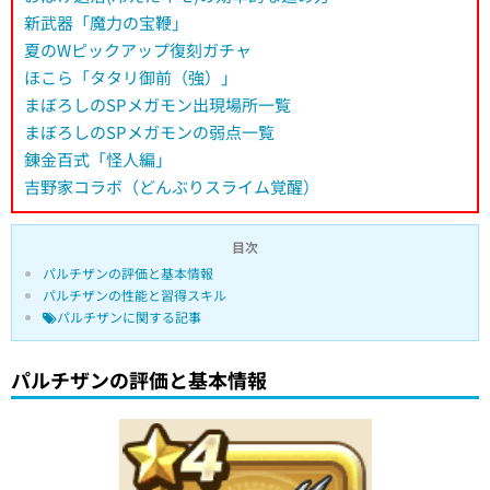
新武器「魔力の宝鞭」
夏のWピックアップ復刻ガチャ
ほこら「タタリ御前（強）」
まぼろしのSPメガモン出現場所一覧
まぼろしのSPメガモンの弱点一覧
錬金百式「怪人編」
吉野家コラボ（どんぶりスライム覚醒）
目次
パルチザンの評価と基本情報
パルチザンの性能と習得スキル
パルチザンに関する記事
パルチザンの評価と基本情報