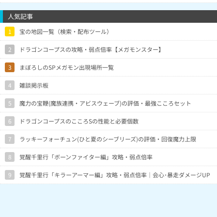
人気記事
1
宝の地図一覧（検索・配布ツール）
2
ドラゴンコープスの攻略・弱点倍率【メガモンスター】
3
まぼろしのSPメガモン出現場所一覧
4
雑談掲示板
5
魔力の宝鞭(魔族連携・アビスウェーブ)の評価・最強こころセット
6
ドラゴンコープスのこころSの性能と必要個数
7
ラッキーフォーチュン(ひと夏のシーブリーズ)の評価・回復魔力上限
8
覚醒千里行「ボーンファイター編」攻略・弱点倍率
9
覚醒千里行「キラーアーマー編」攻略・弱点倍率｜会心･暴走ダメージUP