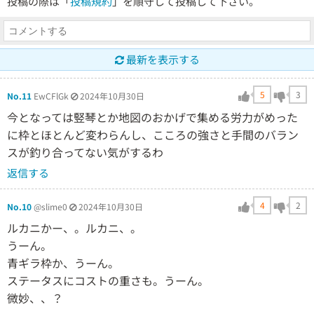
投稿の際は「
投稿規約
」を順守して投稿して下さい。
最新を表示する
5
3
No.11
EwCFlGk
2024年10月30日
今となっては竪琴とか地図のおかげで集める労力がめった
に枠とほとんど変わらんし、こころの強さと手間のバラン
スが釣り合ってない気がするわ
返信する
4
2
No.10
@slime0
2024年10月30日
ルカニかー、。ルカニ、。
うーん。
青ギラ枠か、うーん。
ステータスにコストの重さも。うーん。
微妙、、？