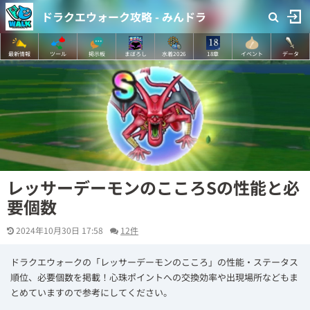
ドラクエウォーク攻略 - みんドラ
最新情報
ツール
掲示板
まぼろし
水着2026
18章
イベント
データ
レッサーデーモンのこころSの性能と必
要個数
2024年10月30日 17:58
12件
ドラクエウォークの「レッサーデーモンのこころ」の性能・ステータス
順位、必要個数を掲載！心珠ポイントへの交換効率や出現場所などもま
とめていますので参考にしてください。