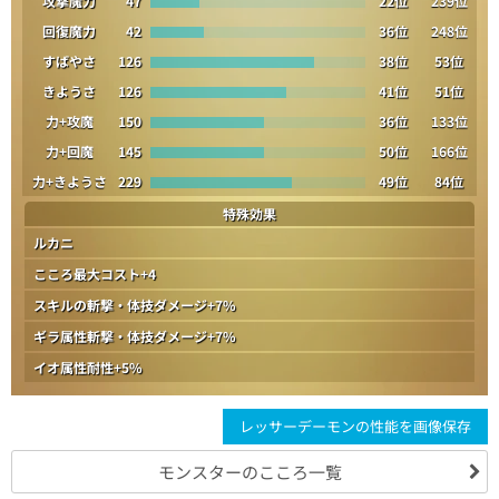
攻撃魔力
47
22位
239位
回復魔力
42
36位
248位
すばやさ
126
38位
53位
きようさ
126
41位
51位
力+攻魔
150
36位
133位
力+回魔
145
50位
166位
力+きようさ
229
49位
84位
特殊効果
ルカニ
こころ最大コスト+4
スキルの斬撃・体技ダメージ+7%
ギラ属性斬撃・体技ダメージ+7%
イオ属性耐性+5%
レッサーデーモンの性能を画像保存
モンスターのこころ一覧