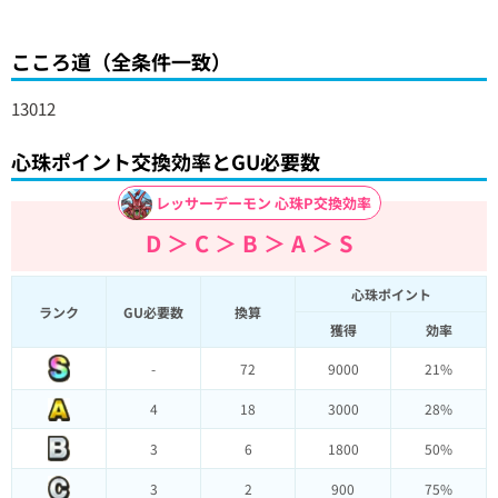
こころ道（全条件一致）
13012
心珠ポイント交換効率とGU必要数
レッサーデーモン 心珠P交換効率
D ＞ C ＞ B ＞ A ＞ S
心珠ポイント
ランク
GU必要数
換算
獲得
効率
-
72
9000
21%
4
18
3000
28%
3
6
1800
50%
3
2
900
75%