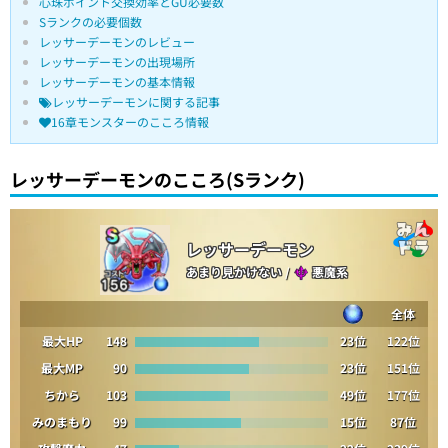
心珠ポイント交換効率とGU必要数
Sランクの必要個数
レッサーデーモンのレビュー
レッサーデーモンの出現場所
レッサーデーモンの基本情報
レッサーデーモンに関する記事
16章モンスターのこころ情報
レッサーデーモンのこころ(Sランク)
レッサーデーモン
あまり見かけない
/
悪魔系
全体
最大HP
148
23位
122位
最大MP
90
23位
151位
ちから
103
49位
177位
みのまもり
99
15位
87位