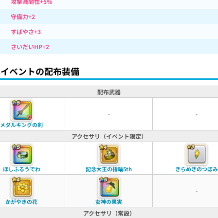
攻撃減耐性+5%
守備力+2
すばやさ+3
さいだいHP+2
年イベントの配布装備
配布武器
-
-
メダルキングの剣
アクセサリ（イベント限定）
ほしふるうでわ
記念大王の指輪5th
きらめきのつぼみ
-
かがやきの花
女神の果実
アクセサリ（常設）