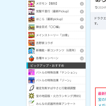
メガモン【復刻】
3
2024
覚醒千里行（最新Pickup）
8
ドラク
ほこら（最新pickup）
7
す。
錬金百式「〇〇編」
7
メインストーリー「18章」
吉野家コラボ
新機能・新コンテンツ（6周年）
4
各種キャンペーン
12
ピックアップ・おすすめ
バトルの特殊効果「テンション」
バトルの特殊効果「ゾーン」
確定先制すばやさと行動順調整
最新
宝の地図版・火力ランキング(特85)
宝の
みんなの武器所持率アンケート
メガ