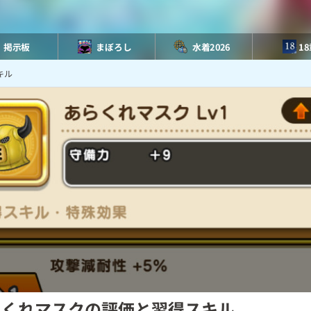
掲示板
まぼろし
水着2026
1
キル
らくれマスクの評価と習得スキル