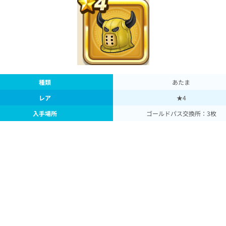
種類
あたま
レア
★4
入手場所
ゴールドパス交換所：3枚