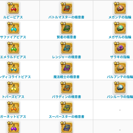
ルビーピアス
バトルマスターの極意書
メガンテの指輪
サファイアピアス
賢者の極意書
メガザルの指輪
エメラルドピアス
レンジャーの極意書
ザラキの指輪
ンディコライトピアス
魔法戦士の極意書
パルプンテの指輪
トパーズピアス
パラディンの極意書
バシルーラの指輪
-
ガーネットピアス
スーパースターの極意書
-