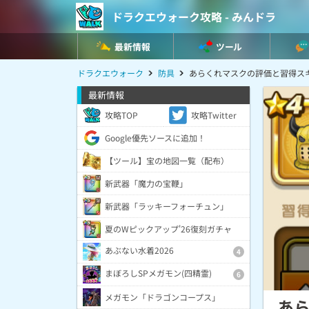
ドラクエウォーク攻略 - みんドラ
最新情報
ツール
ドラクエウォーク
防具
あらくれマスクの評価と習得ス
最新情報
攻略TOP
攻略Twitter
Google優先ソースに追加！
【ツール】宝の地図一覧（配布）
新武器「魔力の宝鞭」
新武器「ラッキーフォーチュン」
夏のWピックアップ'26復刻ガチャ
あぶない水着2026
4
まぼろしSPメガモン(四精霊)
6
メガモン「ドラゴンコープス」
あ