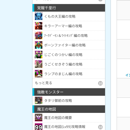
覚醒千里行
くもの大王編の攻略
キラーアーマー編の攻略
ｱｰｸﾃﾞｰﾓﾝ＆ﾜｲﾄｷﾝｸﾞ編の攻略
ボーンファイター編の攻略
じごくのつかい編の攻略
うごくせきぞう編の攻略
ランプのまじん編の攻略
イ
もっと見る
10
強敵モンスター
タタリ御前の攻略
魔王の地図
魔王の地図の概要
魔王の地図(Lv99)攻略情報
10