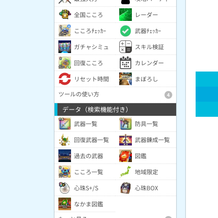
全国こころ
レーダー
こころﾁｪｯｶｰ
武器ﾁｪｯｶｰ
ガチャシミュ
スキル検証
回復こころ
カレンダー
リセット時間
まぼろし
ツールの使い方
4
データ（検索機能付き）
武器一覧
防具一覧
回復武器一覧
武器錬成一覧
過去の武器
図鑑
こころ一覧
地域限定
心珠S+/S
心珠BOX
なかま図鑑