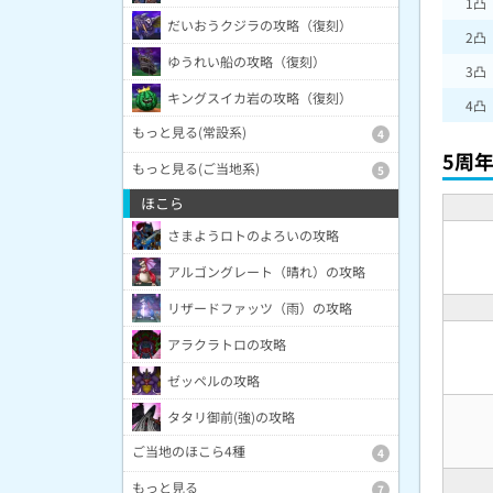
1凸
だいおうクジラの攻略（復刻）
2凸
ゆうれい船の攻略（復刻）
3凸
キングスイカ岩の攻略（復刻）
4凸
もっと見る(常設系)
4
5周
もっと見る(ご当地系)
5
ほこら
さまようロトのよろいの攻略
アルゴングレート（晴れ）の攻略
リザードファッツ（雨）の攻略
アラクラトロの攻略
ゼッペルの攻略
タタリ御前(強)の攻略
ご当地のほこら4種
4
もっと見る
7