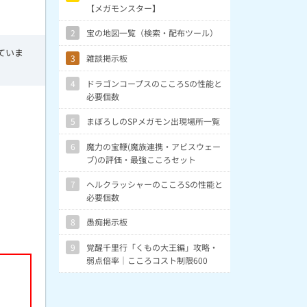
【メガモンスター】
2
宝の地図一覧（検索・配布ツール）
ていま
3
雑談掲示板
4
ドラゴンコープスのこころSの性能と
必要個数
5
まぼろしのSPメガモン出現場所一覧
6
魔力の宝鞭(魔族連携・アビスウェー
ブ)の評価・最強こころセット
7
ヘルクラッシャーのこころSの性能と
必要個数
8
愚痴掲示板
9
覚醒千里行「くもの大王編」攻略・
弱点倍率｜こころコスト制限600