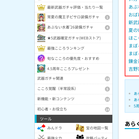
あぶ
最新武器ガチャ評価・当たり一覧
おば
常夏の魔王子ピサロ装備ガチャ
1
新武
あぶない水着'26装備ガチャ
4
夏の
ほこ
★5武器確定ガチャ(WEBストア)
まぼ
最強こころランキング
まぼ
旬なこころの優先度・おすすめ
錬金
吉野
4.5周年こころプレゼント
武器ガチャ関連
19
こころ覚醒（半常設系）
5
あ
新機能・新コンテンツ
あ
16
5
初心者・お役立ち
14
ツール
あら
みんドラ
宝の地図一覧
最強火力
攻略パーティ