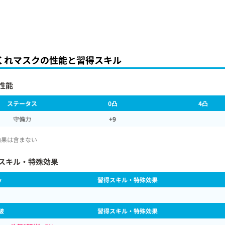
くれマスクの性能と習得スキル
性能
ステータス
0凸
4凸
守備力
+9
効果は含まない
スキル・特殊効果
v
習得スキル・特殊効果
破
習得スキル・特殊効果