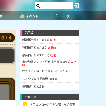
8章
イベント
データ
掲示板
雑談掲示板 (748875)
8分前
質問掲示板 (84190)
16分前
愚痴掲示板 (213751)
9分前
宝の地図フレンド募集掲示板 (51971)
12分
前
W家族フォロー掲示板 (3385)
31分前
おみやげ交換掲示板 (38188)
情報提供板 (1680)
人気記事
1
ドラゴンコープスの攻略・弱点倍率