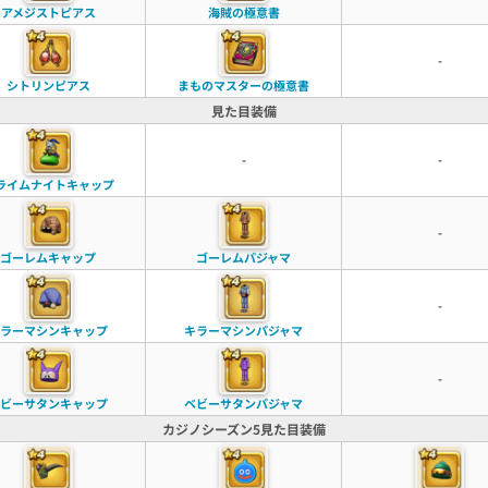
アメジストピアス
海賊の極意書
-
シトリンピアス
まものマスターの極意書
見た目装備
-
-
ライムナイトキャップ
-
ゴーレムキャップ
ゴーレムパジャマ
-
ラーマシンキャップ
キラーマシンパジャマ
-
ビーサタンキャップ
ベビーサタンパジャマ
カジノシーズン5見た目装備