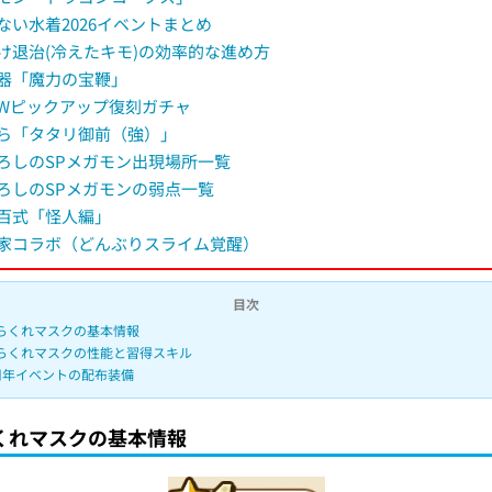
ない水着2026イベントまとめ
け退治(冷えたキモ)の効率的な進め方
器「魔力の宝鞭」
Wピックアップ復刻ガチャ
ら「タタリ御前（強）」
ろしのSPメガモン出現場所一覧
ろしのSPメガモンの弱点一覧
百式「怪人編」
家コラボ（どんぶりスライム覚醒）
目次
らくれマスクの基本情報
らくれマスクの性能と習得スキル
周年イベントの配布装備
くれマスクの基本情報