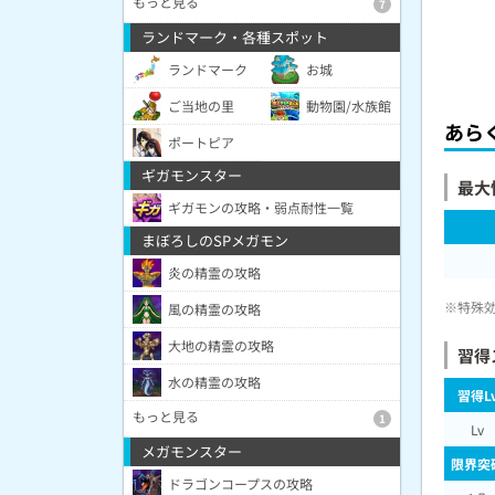
もっと見る
7
ランドマーク・各種スポット
ランドマーク
お城
ご当地の里
動物園/水族館
あら
ポートピア
ギガモンスター
最大
ギガモンの攻略・弱点耐性一覧
まぼろしのSPメガモン
炎の精霊の攻略
※特殊
風の精霊の攻略
大地の精霊の攻略
習得
水の精霊の攻略
習得L
もっと見る
1
Lv
メガモンスター
限界突
ドラゴンコープスの攻略