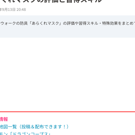
年9月13日 20:48
エウォークの防具「あらくれマスク」の評価や習得スキル・特殊効果をまとめ
L
o
/
U
a
n
d
m
e
u
d
t
:
e
7
4
.
1
8
%
情報
地図一覧（投稿＆配布できます！）
モン「ドラゴンコープス」