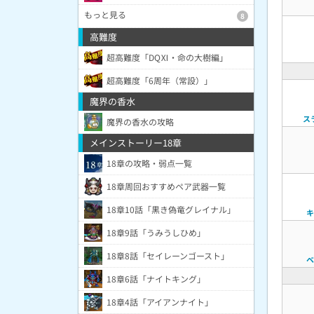
もっと見る
8
高難度
超高難度「DQⅪ・命の大樹編」
超高難度「6周年（常設）」
魔界の香水
ス
魔界の香水の攻略
メインストーリー18章
18章の攻略・弱点一覧
18章周回おすすめペア武器一覧
18章10話「黒き偽竜グレイナル」
キ
18章9話「うみうしひめ」
18章8話「セイレーンゴースト」
ベ
18章6話「ナイトキング」
18章4話「アイアンナイト」