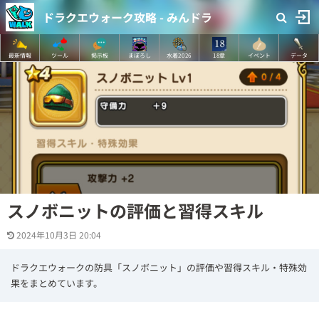
ドラクエウォーク攻略 - みんドラ
最新情報
ツール
掲示板
まぼろし
水着2026
18章
イベント
データ
スノボニットの評価と習得スキル
2024年10月3日 20:04
ドラクエウォークの防具「スノボニット」の評価や習得スキル・特殊効
果をまとめています。