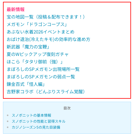
最新情報
宝の地図一覧（投稿＆配布できます！）
メガモン「ドラゴンコープス」
あぶない水着2026イベントまとめ
おばけ退治(冷えたキモ)の効率的な進め方
新武器「魔力の宝鞭」
夏のWピックアップ復刻ガチャ
ほこら「タタリ御前（強）」
まぼろしのSPメガモン出現場所一覧
まぼろしのSPメガモンの弱点一覧
錬金百式「怪人編」
吉野家コラボ（どんぶりスライム覚醒）
目次
スノボニットの基本情報
スノボニットの性能と習得スキル
カジノシーズン5の見た目装備