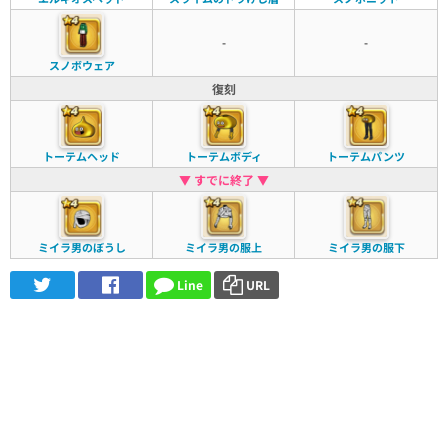
-
-
スノボウェア
復刻
トーテムヘッド
トーテムボディ
トーテムパンツ
▼ すでに終了 ▼
ミイラ男のぼうし
ミイラ男の服上
ミイラ男の服下
Line
URL