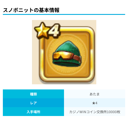
スノボニットの基本情報
種類
あたま
レア
★4
入手場所
カジノWINコイン交換所10000枚