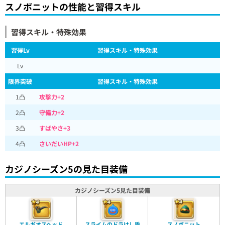
スノボニットの性能と習得スキル
習得スキル・特殊効果
習得Lv
習得スキル・特殊効果
Lv
限界突破
習得スキル・特殊効果
1凸
攻撃力+2
2凸
守備力+2
3凸
すばやさ+3
4凸
さいだいHP+2
カジノシーズン5の見た目装備
カジノシーズン5見た目装備
エルギオスヘッド
スライムのドラけし盾
スノボニット