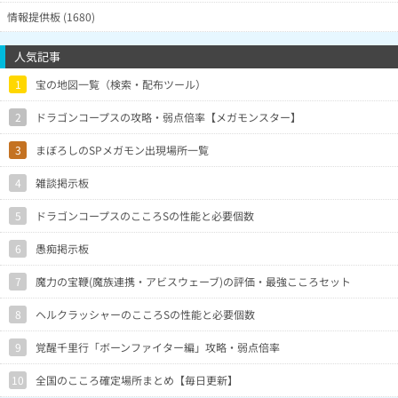
情報提供板 (1680)
人気記事
1
宝の地図一覧（検索・配布ツール）
2
ドラゴンコープスの攻略・弱点倍率【メガモンスター】
3
まぼろしのSPメガモン出現場所一覧
4
雑談掲示板
5
ドラゴンコープスのこころSの性能と必要個数
6
愚痴掲示板
7
魔力の宝鞭(魔族連携・アビスウェーブ)の評価・最強こころセット
8
ヘルクラッシャーのこころSの性能と必要個数
9
覚醒千里行「ボーンファイター編」攻略・弱点倍率
10
全国のこころ確定場所まとめ【毎日更新】