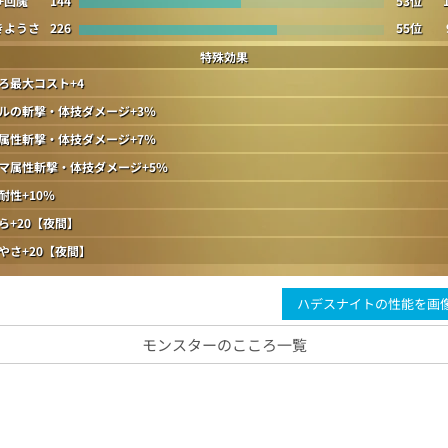
+回魔
144
53位
きようさ
226
55位
特殊効果
ろ最大コスト+4
ルの斬撃・体技ダメージ+3％
属性斬撃・体技ダメージ+7％
マ属性斬撃・体技ダメージ+5％
耐性+10％
ら+20【夜間】
やさ+20【夜間】
ハデスナイトの性能を画
モンスターのこころ一覧