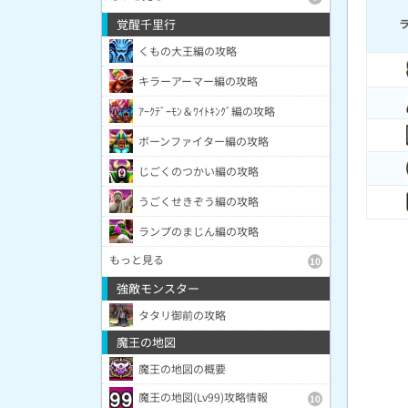
覚醒千里行
くもの大王編の攻略
キラーアーマー編の攻略
ｱｰｸﾃﾞｰﾓﾝ＆ﾜｲﾄｷﾝｸﾞ編の攻略
ボーンファイター編の攻略
じごくのつかい編の攻略
うごくせきぞう編の攻略
ランプのまじん編の攻略
もっと見る
10
強敵モンスター
タタリ御前の攻略
魔王の地図
魔王の地図の概要
魔王の地図(Lv99)攻略情報
10