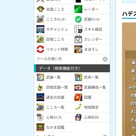
全国こころ
レーダー
ハデ
こころﾁｪｯｶｰ
武器ﾁｪｯｶｰ
ガチャシミュ
スキル検証
回復こころ
カレンダー
リセット時間
まぼろし
ツールの使い方
4
最
データ（検索機能付き）
最
武器一覧
防具一覧
ち
みの
回復武器一覧
武器錬成一覧
攻
過去の武器
図鑑
回
こころ一覧
地域限定
す
心珠S+/S
心珠BOX
き
なかま図鑑
力