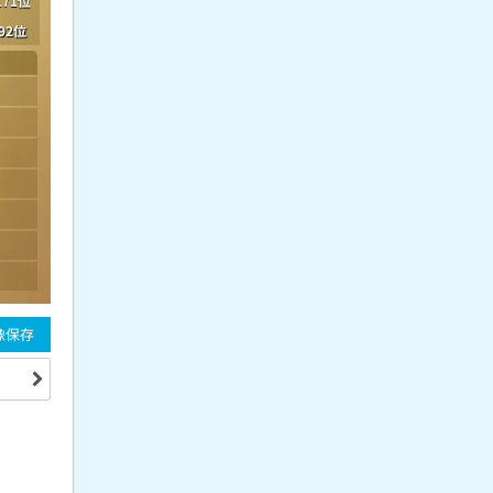
171位
92位
像保存