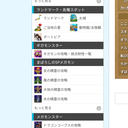
力
もっと見る
7
力+
ランドマーク・各種スポット
ランドマーク
お城
ここ
ご当地の里
動物園/水族館
スキ
ポートピア
ギラ
ギガモンスター
ドル
ギガモンの攻略・弱点耐性一覧
転び
まぼろしのSPメガモン
ちか
炎の精霊の攻略
すば
風の精霊の攻略
大地の精霊の攻略
水の精霊の攻略
もっと見る
1
メガモンスター
ドラゴンコープスの攻略