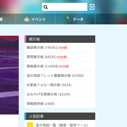
8章
イベント
データ
掲示板
雑談掲示板 (749361)
6分前
質問掲示板 (84242)
43分前
愚痴掲示板 (214008)
51分前
宝の地図フレンド募集掲示板 (51996)
W家族フォロー掲示板 (3434)
おみやげ交換掲示板 (38194)
情報提供板 (1680)
人気記事
1
宝の地図一覧（検索・配布ツール）