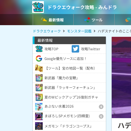
ドラクエウォーク攻略 - みんドラ
最新情報
ツール
ドラクエウォーク
モンスター図鑑
ハデスナイトのここ
最新情報
攻略TOP
攻略Twitter
Google優先ソースに追加！
【ツール】宝の地図一覧（配布）
新武器「魔力の宝鞭」
新武器「ラッキーフォーチュン」
夏のWピックアップ'26復刻ガチャ
あぶない水着2026
4
まぼろしSPメガモン(四精霊)
6
ハ
メガモン「ドラゴンコープス」