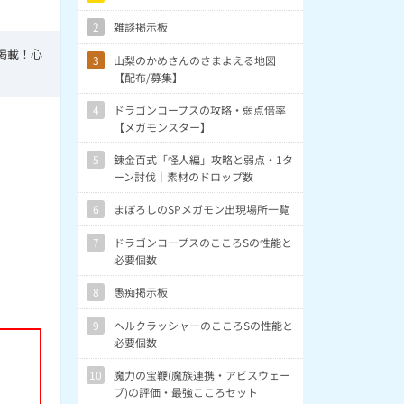
2
雑談掲示板
掲載！心
3
山梨のかめさんのさまよえる地図
【配布/募集】
4
ドラゴンコープスの攻略・弱点倍率
【メガモンスター】
5
錬金百式「怪人編」攻略と弱点・1タ
ーン討伐｜素材のドロップ数
6
まぼろしのSPメガモン出現場所一覧
7
ドラゴンコープスのこころSの性能と
必要個数
8
愚痴掲示板
9
ヘルクラッシャーのこころSの性能と
必要個数
10
魔力の宝鞭(魔族連携・アビスウェー
ブ)の評価・最強こころセット