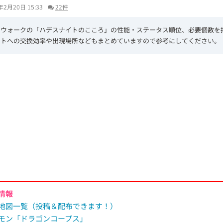
年2月20日 15:33
22件
エウォークの「ハデスナイトのこころ」の性能・ステータス順位、必要個数を
ントへの交換効率や出現場所などもまとめていますので参考にしてください。
L
/
U
o
n
a
m
d
u
e
t
d
e
:
3
8
.
4
4
%
情報
地図一覧（投稿＆配布できます！）
モン「ドラゴンコープス」