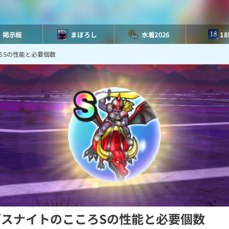
掲示板
まぼろし
水着2026
1
ろSの性能と必要個数
デスナイトのこころSの性能と必要個数