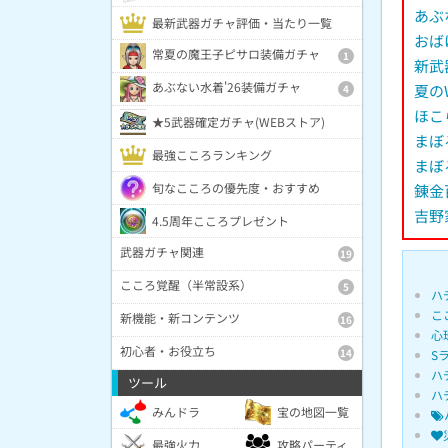
あぶ
最新武器ガチャ評価・当たり一覧
おば
常夏の魔王子ピサロ装備ガチャ
1
新武
あぶない水着'26装備ガチャ
夏の
4
ほこ
★5武器確定ガチャ(WEBストア)
まぼ
最強こころランキング
まぼ
旬なこころの優先度・おすすめ
錬金
吉野
4.5周年こころプレゼント
武器ガチャ関連
19
こころ覚醒（半常設系）
5
ハ
こ
新機能・新コンテンツ
16
心
初心者・お役立ち
14
S
ハ
ツール
ハ
みんドラ
宝の地図一覧
最強火力
攻略パーティ