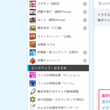
2025
メガモン【復刻】
3
覚醒千里行（最新Pickup）
8
ドラク
ほこら（最新pickup）
珠ポイ
7
錬金百式「〇〇編」
7
メインストーリー「18章」
吉野家コラボ
新機能・新コンテンツ（6周年）
4
各種キャンペーン
12
ピックアップ・おすすめ
バトルの特殊効果「テンション」
バトルの特殊効果「ゾーン」
確定先制すばやさと行動順調整
最新
宝の地図版・火力ランキング(特85)
宝の
メガ
みんなの武器所持率アンケート