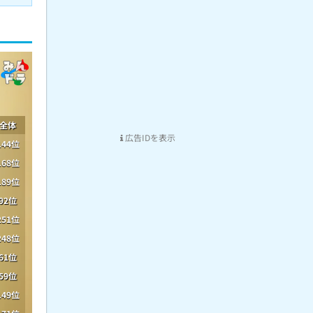
全体
広告IDを表示
144位
168位
189位
92位
251位
248位
61位
59位
149位