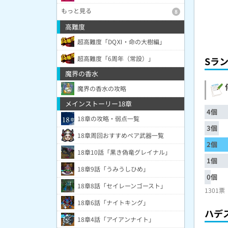
もっと見る
8
高難度
超高難度「DQⅪ・命の大樹編」
超高難度「6周年（常設）」
Sラ
魔界の香水
魔界の香水の攻略
メインストーリー18章
4個
18章の攻略・弱点一覧
3個
18章周回おすすめペア武器一覧
2個
18章10話「黒き偽竜グレイナル」
1個
18章9話「うみうしひめ」
0個
18章8話「セイレーンゴースト」
1301票
18章6話「ナイトキング」
ハデ
18章4話「アイアンナイト」