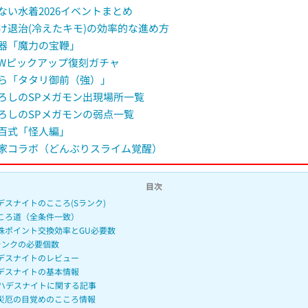
ない水着2026イベントまとめ
け退治(冷えたキモ)の効率的な進め方
器「魔力の宝鞭」
Wピックアップ復刻ガチャ
ら「タタリ御前（強）」
ろしのSPメガモン出現場所一覧
ろしのSPメガモンの弱点一覧
百式「怪人編」
家コラボ（どんぶりスライム覚醒）
目次
デスナイトのこころ(Sランク)
ころ道（全条件一致）
珠ポイント交換効率とGU必要数
ランクの必要個数
デスナイトのレビュー
デスナイトの基本情報
ハデスナイトに関する記事
災厄の目覚めのこころ情報