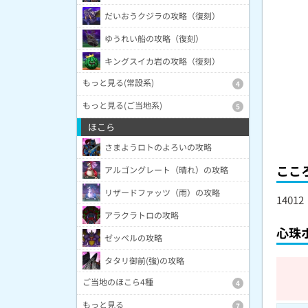
だいおうクジラの攻略（復刻）
ゆうれい船の攻略（復刻）
キングスイカ岩の攻略（復刻）
もっと見る(常設系)
4
もっと見る(ご当地系)
5
ほこら
さまようロトのよろいの攻略
ここ
アルゴングレート（晴れ）の攻略
リザードファッツ（雨）の攻略
14012
アラクラトロの攻略
心珠
ゼッペルの攻略
タタリ御前(強)の攻略
ご当地のほこら4種
4
もっと見る
7