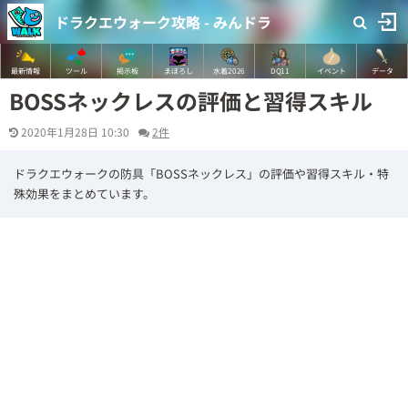
ドラクエウォーク攻略 - みんドラ
最新情報
ツール
掲示板
まぼろし
水着2026
DQ11
イベント
データ
BOSSネックレスの評価と習得スキル
2020年1月28日 10:30
2件
ドラクエウォークの防具「BOSSネックレス」の評価や習得スキル・特
殊効果をまとめています。