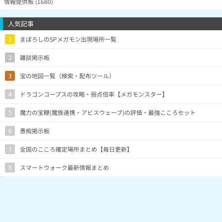
情報提供板 (1680)
人気記事
1
まぼろしのSPメガモン出現場所一覧
2
雑談掲示板
3
宝の地図一覧（検索・配布ツール）
4
ドラゴンコープスの攻略・弱点倍率【メガモンスター】
5
魔力の宝鞭(魔族連携・アビスウェーブ)の評価・最強こころセット
6
愚痴掲示板
7
全国のこころ確定場所まとめ【毎日更新】
8
スマートウォーク最新情報まとめ