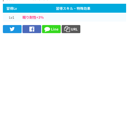
習得Lv
習得スキル・特殊効果
Lv1
眠り耐性+3％
Line
URL