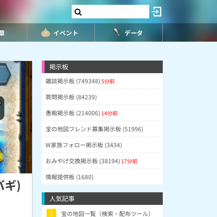
8章
イベント
データ
掲示板
雑談掲示板 (749348)
5分前
質問掲示板 (84239)
愚痴掲示板 (214006)
14分前
宝の地図フレンド募集掲示板 (51996)
W家族フォロー掲示板 (3434)
おみやげ交換掲示板 (38194)
17分前
情報提供板 (1680)
バギ)
人気記事
1
宝の地図一覧（検索・配布ツール）