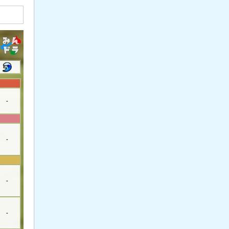
-
-
-
-