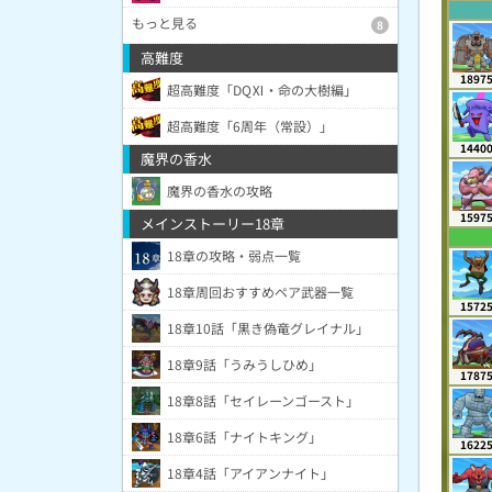
もっと見る
8
高難度
1897
超高難度「DQⅪ・命の大樹編」
超高難度「6周年（常設）」
1440
魔界の香水
魔界の香水の攻略
1597
メインストーリー18章
18章の攻略・弱点一覧
18章周回おすすめペア武器一覧
1572
18章10話「黒き偽竜グレイナル」
18章9話「うみうしひめ」
1787
18章8話「セイレーンゴースト」
18章6話「ナイトキング」
1622
18章4話「アイアンナイト」