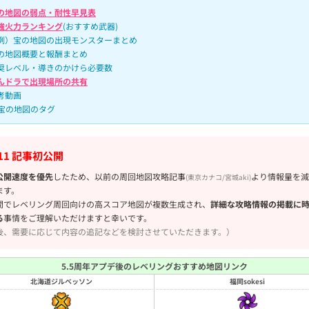
の地図の弱点・耐性早見表
強火力ランキング
(おすすめ武器)
例）宝の地図の出現モンスターまとめ
の地図概要と報酬まとめ
奨レベル・導きのかけら必要数
んドラで出現場所の共有
考動画
宝の地図のタグ
/11 記事初公開
公開速度を優先
したため、以前の周回地図攻略記事
より情報量を減
(東京カナコ/宮城aki)
ます。
間でレベリング周回向けの高スコア地図が複数生成され、
詳細な攻略情報の掲載に
る
事情をご理解いただけますと幸いです。
後、需要に応じて内容の追記などを検討させていただきます。）
5.5周年アプデ後のレベリングおすすめ地図リンク
北海道ジルベッソン
福岡sokesi