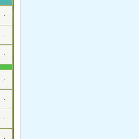
-
-
-
-
-
-
-