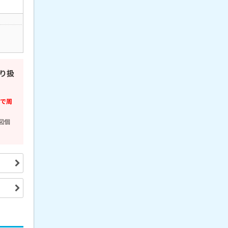
り扱
で周
図個