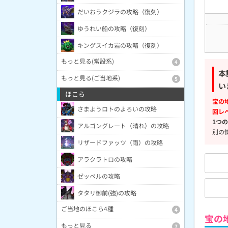
だいおうクジラの攻略（復刻）
ゆうれい船の攻略（復刻）
キングスイカ岩の攻略（復刻）
もっと見る(常設系)
4
本
もっと見る(ご当地系)
5
い
ほこら
宝の
さまようロトのよろいの攻略
回レ
1つ
アルゴングレート（晴れ）の攻略
別の
リザードファッツ（雨）の攻略
アラクラトロの攻略
ゼッペルの攻略
タタリ御前(強)の攻略
ご当地のほこら4種
4
宝の
もっと見る
7