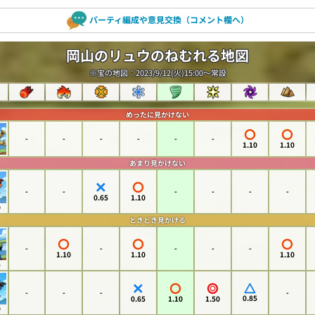
パーティ編成や意見交換（コメント欄へ）
岡山のリュウのねむれる地図
※宝の地図：2023/9/12(火)15:00～常設
めったに見かけない
-
-
-
-
-
-
1.10
1.10
あまり見かけない
-
-
-
-
-
-
0.65
1.10
0
ときどき見かける
-
-
-
-
-
1.10
1.10
1.10
5
-
-
-
-
0.85
0.65
1.10
1.50
0