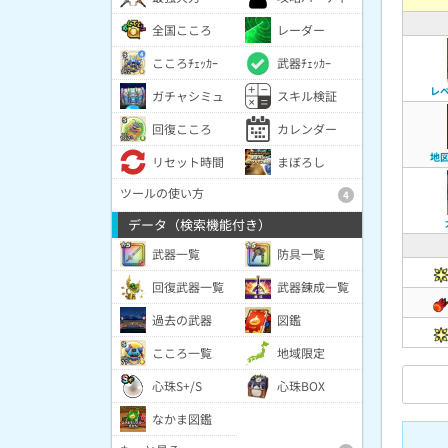
全国こころ
レーダー
こころﾁｪｯｶｰ
武器ﾁｪｯｶｰ
レ
ガチャシミュ
スキル検証
回復こころ
カレンダー
地
リセット時間
まぼろし
ツールの使い方
4
データ（検索機能付き）
武器一覧
防具一覧
回復武器一覧
武器錬成一覧
過去の武器
図鑑
こころ一覧
地域限定
心珠S+/S
心珠BOX
なかま図鑑