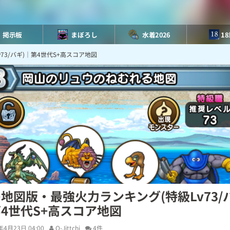
掲示板
まぼろし
水着2026
1
73/バギ)｜第4世代S+高スコア地図
地図版・最強火力ランキング(特級Lv73/
4世代S+高スコア地図
年4月23日 04:00
O-Jittchi
4件