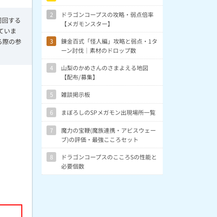
2
ドラゴンコープスの攻略・弱点倍率
周回する
【メガモンスター】
ていま
る際の参
3
錬金百式「怪人編」攻略と弱点・1タ
ーン討伐｜素材のドロップ数
4
山梨のかめさんのさまよえる地図
【配布/募集】
5
雑談掲示板
6
まぼろしのSPメガモン出現場所一覧
7
魔力の宝鞭(魔族連携・アビスウェー
ブ)の評価・最強こころセット
8
ドラゴンコープスのこころSの性能と
必要個数