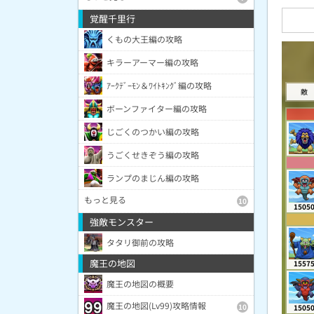
覚醒千里行
くもの大王編の攻略
キラーアーマー編の攻略
ｱｰｸﾃﾞｰﾓﾝ＆ﾜｲﾄｷﾝｸﾞ編の攻略
敵
ボーンファイター編の攻略
じごくのつかい編の攻略
うごくせきぞう編の攻略
ランプのまじん編の攻略
もっと見る
10
1505
強敵モンスター
タタリ御前の攻略
魔王の地図
1557
魔王の地図の概要
魔王の地図(Lv99)攻略情報
10
1505