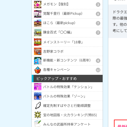
メガモン【復刻】
3
ドラクエ
覚醒千里行（最新Pickup）
8
際の最
ほこら（最新pickup）
7
す。他
考にし
錬金百式「〇〇編」
7
メインストーリー「18章」
吉野家コラボ
新機能・新コンテンツ（6周年）
4
各種キャンペーン
12
ピックアップ・おすすめ
バトルの特殊効果「テンション」
バトルの特殊効果「ゾーン」
確定先制すばやさと行動順調整
宝の地図版・火力ランキング(特85)
みんなの武器所持率アンケート
最新