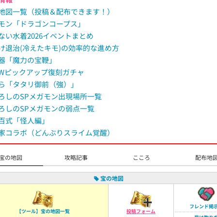
M
地図一覧（投稿＆配布できます！）
u
モン「ドラゴンコープス」
t
ない水着2026イベントまとめ
e
け退治(冷えたキモ)の効率的な進め方
器「魔力の宝鞭」
Wピックアップ復刻ガチャ
ら「タタリ御前（強）」
ろしのSPメガモン出現場所一覧
ろしのSPメガモンの弱点一覧
百式「怪人編」
家コラボ（どんぶりスライム覚醒）
宝の地図
攻略記事
こころ
配布地
宝の地図
フレンド掲
【ツール】宝の地図一覧
投稿フォーム