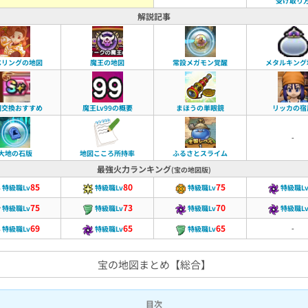
受け取り
解説記事
ベリングの地図
魔王の地図
常設メガモン覚醒
メタルキング
図交換おすすめ
魔王Lv99の概要
まほうの単眼鏡
リッカの宿
-
大地の石版
地図こころ所持率
ふるさとスライム
最強火力ランキング
(宝の地図版)
85
80
75
特級職Lv
特級職Lv
特級職Lv
特級職L
75
73
70
特級職Lv
特級職Lv
特級職Lv
特級職L
69
65
65
-
特級職Lv
特級職Lv
特級職Lv
宝の地図まとめ【総合】
目次