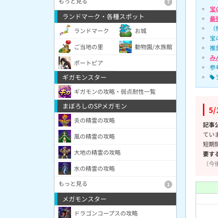
もっと見る
7
宝
ランドマーク・各種スポット
最
（
ランドマーク
お城
宝
ご当地の里
動物園/水族館
推
み
ポートピア
参
ギガモンスター
ギガモンの攻略・弱点耐性一覧
まぼろしのSPメガモン
5
炎の精霊の攻略
記事
てい
風の精霊の攻略
短期
大地の精霊の攻略
要す
（今
水の精霊の攻略
もっと見る
1
メガモンスター
ドラゴンコープスの攻略