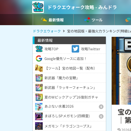
ドラクエウォーク攻略 - みんドラ
最新情報
ツール
ドラクエウォーク
宝の地図版・最強火力ランキング(特級Lv
最新情報
攻略TOP
攻略Twitter
Google優先ソースに追加！
【ツール】宝の地図一覧（配布）
新武器「魔力の宝鞭」
新武器「ラッキーフォーチュン」
夏のWピックアップ'26復刻ガチャ
あぶない水着2026
4
宝の
まぼろしSPメガモン(四精霊)
6
｜第
メガモン「ドラゴンコープス」
2026