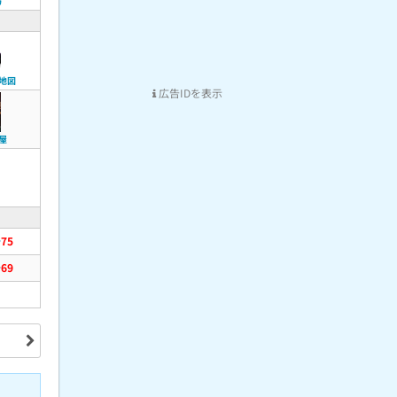
方
地図
広告IDを表示
屋
75
v
69
v