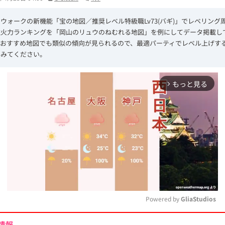
ウォークの新機能「宝の地図／推奨レベル特級職Lv73(バギ)」でレベリング
強火力ランキングを「岡山のリュウのねむれる地図」を例にしてデータ掲載し
のおすすめ地図でも類似の傾向が見られるので、最適パーティでレベル上げす
てみてください。
もっと見る
arrow_forward_ios
Powered by 
GliaStudios
情報