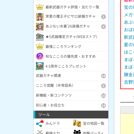
宝の
最新武器ガチャ評価・当たり一覧
メガ
常夏の魔王子ピサロ装備ガチャ
1
あぶ
あぶない水着'26装備ガチャ
4
おば
★5武器確定ガチャ(WEBストア)
新武
夏の
最強こころランキング
ほこ
旬なこころの優先度・おすすめ
まぼ
4.5周年こころプレゼント
まぼ
錬金
武器ガチャ関連
19
吉野
こころ覚醒（半常設系）
5
新機能・新コンテンツ
16
初心者・お役立ち
14
ツール
みんドラ
宝の地図一覧
最強火力
攻略パーティ