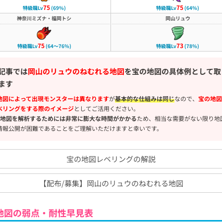
75
75
特級職Lv
(69%)
特級職Lv
(64%)
神奈川ミズナ・福岡トシ
岡山リュウ
75
73
特級職Lv
(64～76%)
特級職Lv
(78%)
記事では
岡山のリュウのねむれる地図
を宝の地図の具体例として取
ます
地図によって出現モンスターは異なります
が
基本的な仕組みは同じ
なので、
宝の地図
ベリングをする際のイメージ
としてご活用ください。
の地図を解析するためには非常に膨大な時間がかかる
ため、相当な需要がない限り地
情報公開が困難であることをご理解いただけますと幸いです。
宝の地図レベリングの解説
【配布/募集】岡山のリュウのねむれる地図
地図の弱点・耐性早見表