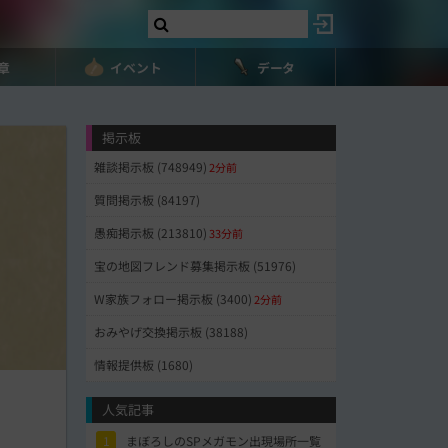
8章
イベント
データ
掲示板
雑談掲示板 (748949)
2分前
質問掲示板 (84197)
愚痴掲示板 (213810)
33分前
宝の地図フレンド募集掲示板 (51976)
W家族フォロー掲示板 (3400)
2分前
おみやげ交換掲示板 (38188)
情報提供板 (1680)
人気記事
1
まぼろしのSPメガモン出現場所一覧