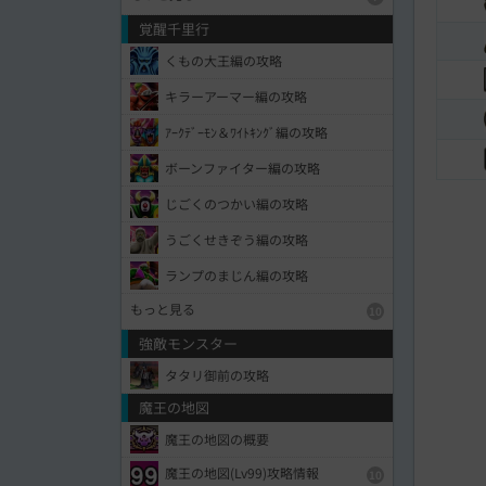
覚醒千里行
くもの大王編の攻略
キラーアーマー編の攻略
ｱｰｸﾃﾞｰﾓﾝ＆ﾜｲﾄｷﾝｸﾞ編の攻略
ボーンファイター編の攻略
じごくのつかい編の攻略
うごくせきぞう編の攻略
ランプのまじん編の攻略
もっと見る
10
強敵モンスター
タタリ御前の攻略
魔王の地図
魔王の地図の概要
魔王の地図(Lv99)攻略情報
10