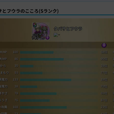
サとフウラのこころ(Sランク)
タバサとフウラ
-
大HP
100
68位
大MP
86
96位
から
35
38位
まもり
53
77位
撃魔力
133
19位
復魔力
38
70位
ばやさ
78
65位
ようさ
76
87位
+攻魔
168
23位
+回魔
73
42位