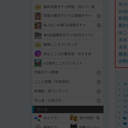
あぶ
最新武器ガチャ評価・当たり一覧
おば
常夏の魔王子ピサロ装備ガチャ
1
新武
夏の
あぶない水着'26装備ガチャ
4
ほこ
★5武器確定ガチャ(WEBストア)
まぼ
最強こころランキング
まぼ
錬金
旬なこころの優先度・おすすめ
吉野
4.5周年こころプレゼント
武器ガチャ関連
19
こころ覚醒（半常設系）
5
タ
こ
新機能・新コンテンツ
16
心
初心者・お役立ち
タ
14
タ
ツール
タ
みんドラ
宝の地図一覧
最強火力
攻略パーティ