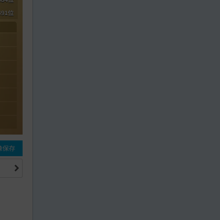
491位
像保存