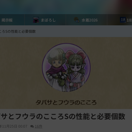
掲示板
まぼろし
水着2026
1
ころSの性能と必要個数
バサとフウラのこころSの性能と必要個数
年11月25日 00:07
16件