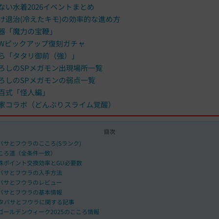
ない水着2026イベントまとめ
e
け退治(冷えたキモ)の効率的な進め方
器「魔力の宝鞭」
Wピックアップ復刻ガチャ
ら「タタリ御前（強）」
ろしのSPメガモン出現場所一覧
ろしのSPメガモンの弱点一覧
百式「怪人編」
家コラボ（どんぶりスライム覚醒）
目次
バサとフウラのこころ(Sランク)
ころ道（全条件一致）
珠ポイント交換効率とGU必要数
バサとフウラの入手方法
バサとフウラのレビュー
バサとフウラの基本情報
タバサとフウラに関する記事
ゴールデンウィーク2025のこころ情報