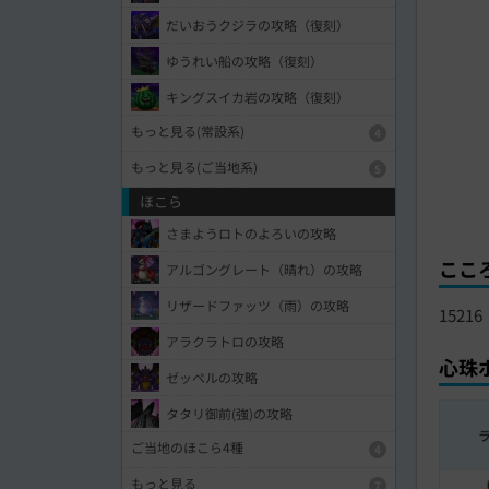
だいおうクジラの攻略（復刻）
ゆうれい船の攻略（復刻）
キングスイカ岩の攻略（復刻）
もっと見る(常設系)
4
もっと見る(ご当地系)
5
ほこら
さまようロトのよろいの攻略
ここ
アルゴングレート（晴れ）の攻略
リザードファッツ（雨）の攻略
15216
アラクラトロの攻略
心珠
ゼッペルの攻略
タタリ御前(強)の攻略
ご当地のほこら4種
4
もっと見る
7