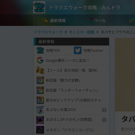
ドラクエウォーク攻略 - みんドラ
最新情報
ツール
ドラクエウォーク
モンスター図鑑
タバサとフウラのこ
最新情報
攻略TOP
攻略Twitter
Google優先ソースに追加！
【ツール】宝の地図一覧（配布）
新武器「魔力の宝鞭」
新武器「ラッキーフォーチュン」
夏のWピックアップ'26復刻ガチャ
あぶない水着2026
4
タ
まぼろしSPメガモン(四精霊)
6
2025
メガモン「ドラゴンコープス」