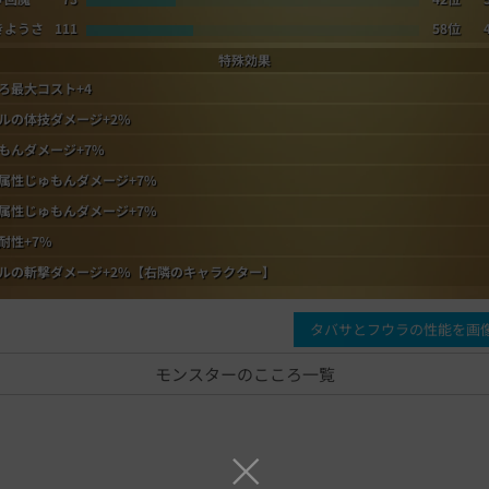
きようさ
111
58位
特殊効果
ろ最大コスト+4
ルの体技ダメージ+2%
もんダメージ+7%
属性じゅもんダメージ+7%
属性じゅもんダメージ+7%
耐性+7%
ルの斬撃ダメージ+2%【右隣のキャラクター】
タバサとフウラの性能を画
モンスターのこころ一覧