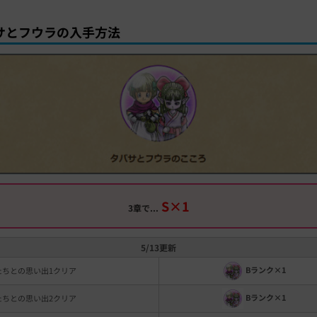
サとフウラの入手方法
S×1
3章で...
5/13更新
Bランク×1
たちとの思い出1クリア
Bランク×1
たちとの思い出2クリア