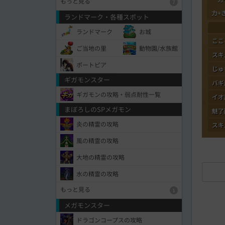
もっと見る
7
力+
ランドマーク・各種スポット
ランドマーク
お城
ここ
ご当地の里
動物園/水族館
スキ
ポートピア
じゅ
ギガモンスター
バギ
ギガモンの攻略・弱点耐性一覧
イオ
まぼろしのSPメガモン
魅了
炎の精霊の攻略
スキ
風の精霊の攻略
大地の精霊の攻略
水の精霊の攻略
もっと見る
1
メガモンスター
ドラゴンコープスの攻略