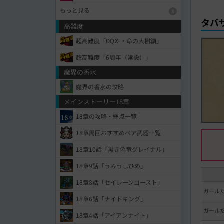
もっと見る
8
タバ
高難度
超高難度「DQⅪ・命の大樹編」
超高難度「6周年（常設）」
魔界の香水
魔界の香水の攻略
メインストーリー18章
18章の攻略・弱点一覧
18章周回おすすめペア武器一覧
18章10話「黒き偽竜グレイナル」
18章9話「うみうしひめ」
18章8話「セイレーンゴースト」
ガール
18章6話「ナイトキング」
ガール
18章4話「アイアンナイト」