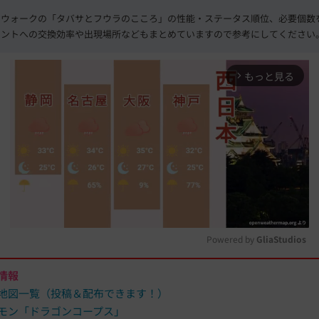
エウォークの「タバサとフウラのこころ」の性能・ステータス順位、必要個数
イントへの交換効率や出現場所などもまとめていますので参考にしてください
もっと見る
arrow_forward_ios
Powered by 
GliaStudios
情報
M
地図一覧（投稿＆配布できます！）
u
モン「ドラゴンコープス」
t