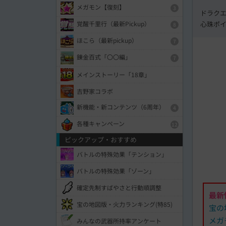
メガモン【復刻】
3
ドラク
心珠ポ
覚醒千里行（最新Pickup）
8
ほこら（最新pickup）
7
錬金百式「〇〇編」
7
メインストーリー「18章」
吉野家コラボ
新機能・新コンテンツ（6周年）
4
各種キャンペーン
12
ピックアップ・おすすめ
バトルの特殊効果「テンション」
バトルの特殊効果「ゾーン」
確定先制すばやさと行動順調整
最新
宝の地図版・火力ランキング(特85)
宝の
メガ
みんなの武器所持率アンケート