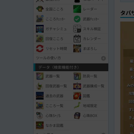
全国こころ
レーダー
タバ
こころﾁｪｯｶｰ
武器ﾁｪｯｶｰ
ガチャシミュ
スキル検証
回復こころ
カレンダー
リセット時間
まぼろし
ツールの使い方
4
最
データ（検索機能付き）
最
武器一覧
防具一覧
ち
みの
回復武器一覧
武器錬成一覧
攻
過去の武器
図鑑
回
こころ一覧
地域限定
す
心珠S+/S
心珠BOX
き
なかま図鑑
力
力