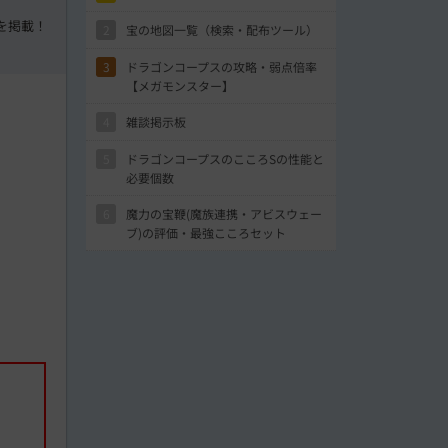
を掲載！
2
宝の地図一覧（検索・配布ツール）
。
3
ドラゴンコープスの攻略・弱点倍率
【メガモンスター】
4
雑談掲示板
5
ドラゴンコープスのこころSの性能と
必要個数
6
魔力の宝鞭(魔族連携・アビスウェー
ブ)の評価・最強こころセット