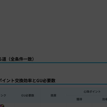
ろ道（全条件一致）
ポイント交換効率とGU必要数
心珠ポイント
ランク
GU必要数
換算
獲得
効