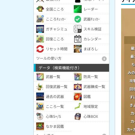
全国こころ
レーダー
こころﾁｪｯｶｰ
武器ﾁｪｯｶｰ
ガチャシミュ
スキル検証
回復こころ
カレンダー
最
リセット時間
まぼろし
最
ツールの使い方
4
ち
データ（検索機能付き）
みの
武器一覧
防具一覧
攻
回復武器一覧
武器錬成一覧
回
過去の武器
図鑑
す
き
こころ一覧
地域限定
力
心珠S+/S
心珠BOX
力
なかま図鑑
力+