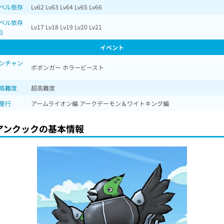
ベル依存
Lv62 Lv63 Lv64 Lv65 Lv66
ベル依存
Lv17 Lv18 Lv19 Lv20 Lv21
)
イベント
ンチャン
ボボンガー ホラービースト
超高難度
超高難度
里行
アームライオン編 アークデーモン＆ワイトキング編
アンクックの基本情報