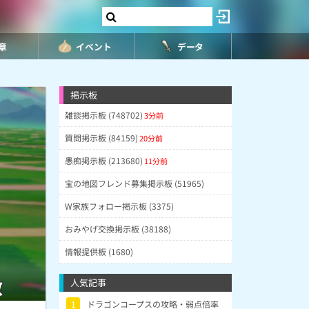
8章
イベント
データ
掲示板
雑談掲示板 (748702)
3分前
質問掲示板 (84159)
20分前
愚痴掲示板 (213680)
11分前
宝の地図フレンド募集掲示板 (51965)
W家族フォロー掲示板 (3375)
おみやげ交換掲示板 (38188)
情報提供板 (1680)
数
人気記事
1
ドラゴンコープスの攻略・弱点倍率