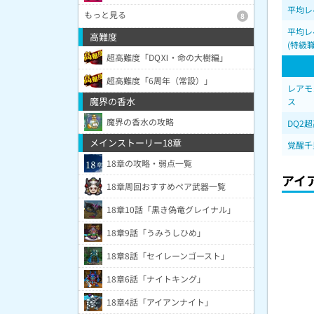
平均レ
もっと見る
8
平均レ
高難度
(特級職
超高難度「DQⅪ・命の大樹編」
超高難度「6周年（常設）」
レアモ
魔界の香水
ス
魔界の香水の攻略
DQ2
メインストーリー18章
覚醒千
18章の攻略・弱点一覧
アイ
18章周回おすすめペア武器一覧
18章10話「黒き偽竜グレイナル」
18章9話「うみうしひめ」
18章8話「セイレーンゴースト」
18章6話「ナイトキング」
18章4話「アイアンナイト」