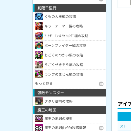
覚醒千里行
くもの大王編の攻略
キラーアーマー編の攻略
ｱｰｸﾃﾞｰﾓﾝ＆ﾜｲﾄｷﾝｸﾞ編の攻略
ボーンファイター編の攻略
じごくのつかい編の攻略
うごくせきぞう編の攻略
ランプのまじん編の攻略
もっと見る
10
強敵モンスター
タタリ御前の攻略
アイ
魔王の地図
魔王の地図の概要
ストー
魔王の地図(Lv99)攻略情報
10