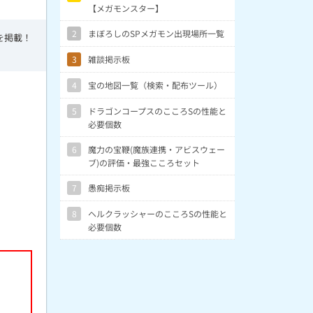
【メガモンスター】
2
まぼろしのSPメガモン出現場所一覧
を掲載！
。
3
雑談掲示板
4
宝の地図一覧（検索・配布ツール）
5
ドラゴンコープスのこころSの性能と
必要個数
6
魔力の宝鞭(魔族連携・アビスウェー
ブ)の評価・最強こころセット
7
愚痴掲示板
8
ヘルクラッシャーのこころSの性能と
必要個数