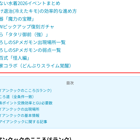
ない水着2026イベントまとめ
け退治(冷えたキモ)の効率的な進め方
器「魔力の宝鞭」
Wピックアップ復刻ガチャ
ら「タタリ御前（強）」
ろしのSPメガモン出現場所一覧
ろしのSPメガモンの弱点一覧
百式「怪人編」
家コラボ（どんぶりスライム覚醒）
目次
イアンクックのこころ(Sランク)
ころ道（全条件一致）
珠ポイント交換効率とGU必要数
イアンクックの出現場所
イアンクックの基本情報
アイアンクックに関する記事
アンクックのこころ(Sランク)