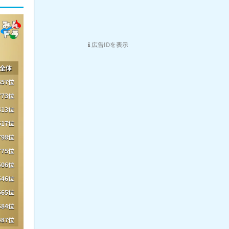
広告IDを表示
全体
657位
773位
413位
617位
798位
775位
506位
546位
665位
584位
487位