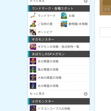
もっと見る
7
ランドマーク・各種スポット
ここ
ランドマーク
お城
ご当地の里
動物園/水族館
ポートピア
ギガモンスター
ギガモンの攻略・弱点耐性一覧
まぼろしのSPメガモン
炎の精霊の攻略
風の精霊の攻略
大地の精霊の攻略
水の精霊の攻略
もっと見る
1
メガモンスター
ドラゴンコープスの攻略