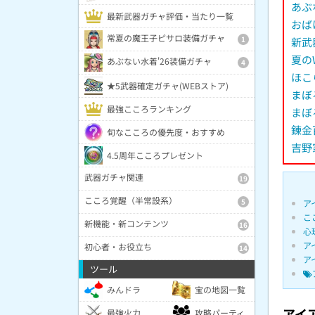
あぶ
最新武器ガチャ評価・当たり一覧
おば
常夏の魔王子ピサロ装備ガチャ
1
新武
夏の
あぶない水着'26装備ガチャ
4
ほこ
★5武器確定ガチャ(WEBストア)
まぼ
最強こころランキング
まぼ
錬金
旬なこころの優先度・おすすめ
吉野
4.5周年こころプレゼント
武器ガチャ関連
19
こころ覚醒（半常設系）
5
ア
こ
新機能・新コンテンツ
16
心
ア
初心者・お役立ち
14
ア
ツール
みんドラ
宝の地図一覧
アイ
最強火力
攻略パーティ