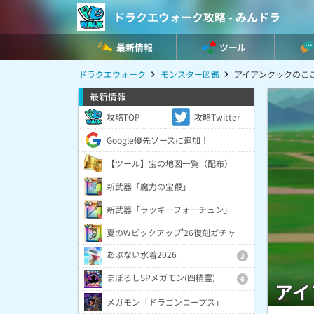
ドラクエウォーク攻略 - みんドラ
最新情報
ツール
ドラクエウォーク
モンスター図鑑
アイアンクックのこ
最新情報
攻略TOP
攻略Twitter
Google優先ソースに追加！
【ツール】宝の地図一覧（配布）
新武器「魔力の宝鞭」
新武器「ラッキーフォーチュン」
夏のWピックアップ'26復刻ガチャ
あぶない水着2026
3
まぼろしSPメガモン(四精霊)
6
アイ
メガモン「ドラゴンコープス」