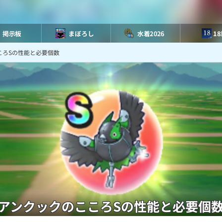
掲示板
まぼろし
水着2026
1
ころSの性能と必要個数
アンクックのこころSの性能と必要個