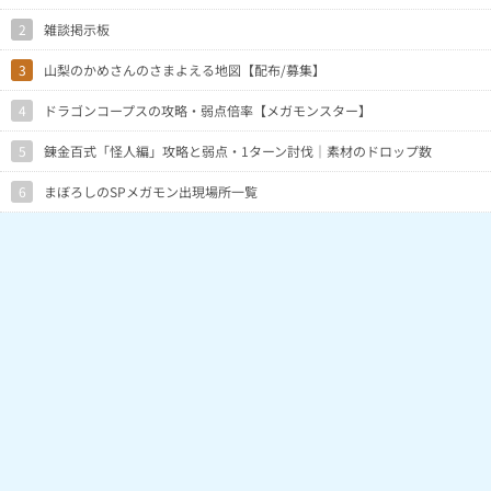
2
雑談掲示板
3
山梨のかめさんのさまよえる地図【配布/募集】
4
ドラゴンコープスの攻略・弱点倍率【メガモンスター】
5
錬金百式「怪人編」攻略と弱点・1ターン討伐｜素材のドロップ数
6
まぼろしのSPメガモン出現場所一覧