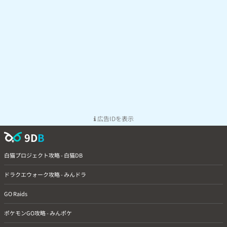
広告IDを表示
9D
B
白猫プロジェクト攻略 - 白猫DB
ドラクエウォーク攻略 - みんドラ
GO Raids
ポケモンGO攻略 - みんポケ