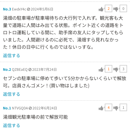
2
0
No.3
EwdxY4c
2024年5月6日
湯畑の駐車場が駐車場待ちの大行列で入れず。観光客も大
量で道路に人間はみ出てる状態。ポイント近くの道路をト
ロトロ運転している間に、助手席の友人にタップしてもら
いました。人間避けるのに必死で、湯畑すら見れなかっ
た！休日の日中に行くものではないっすな。
返信する
1
3
No.2
QZBEaEQ
2023年7月24日
セブンの駐車場に停めて歩いて5分かからないくらいで解放
可。店員さんゴメン！(買い物はしました)
返信する
4
1
No.1
NTVGQDA
2022年6月24日
湯畑観光駐車場の前で解放可能
返信する